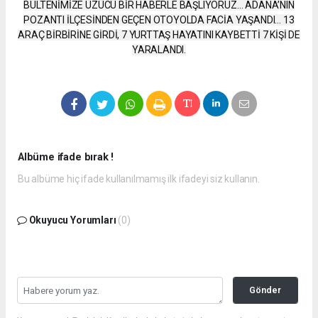
BÜLTENİMİZE ÜZÜCÜ BİR HABERLE BAŞLIYORUZ… ADANA’NIN
POZANTI İLÇESİNDEN GEÇEN OTOYOLDA FACİA YAŞANDI… 13
ARAÇ BİRBİRİNE GİRDİ, 7 YURTTAŞ HAYATINI KAYBETTİ 7 KİŞİ DE
YARALANDI.
Albüme ifade bırak !
Bu albüme hiç ifade kullanılmamış ilk ifadeyi siz kullanın.
Okuyucu Yorumları
(0)
Gönder