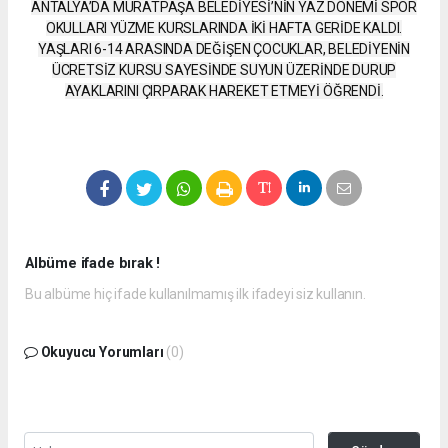
ANTALYA’DA MURATPAŞA BELEDİYESİ’NİN YAZ DÖNEMİ SPOR
OKULLARI YÜZME KURSLARINDA İKİ HAFTA GERİDE KALDI.
YAŞLARI 6-14 ARASINDA DEĞİŞEN ÇOCUKLAR, BELEDİYENİN
ÜCRETSİZ KURSU SAYESİNDE SUYUN ÜZERİNDE DURUP
AYAKLARINI ÇIRPARAK HAREKET ETMEYİ ÖĞRENDİ.
Albüme ifade bırak !
Bu albüme hiç ifade kullanılmamış ilk ifadeyi siz kullanın.
Okuyucu Yorumları
(0)