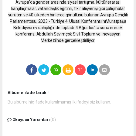
Avrupa’da gençler arasında siyasi tartışma, kültürlerarası
karşılaşmalar, vatandaşlık eğitimi, fikir alışverişi gibi çalışmalar
yürüten ve 40 ülkeden binlerce gönüllüsü bulunan Avrupa Gençlik
Parlamentosu, 2023 - Türkiye 4. Ulusal Konferansı’nıMuratpaşa
Belediyesi ev sahipliğinde topladı. 4 Ağustos’ta sona erecek
konferans, Abdullah Sevimçok Sivil Toplum ve İnovasyon
Merkezi’nde gerçekleştiriliyor.
Albüme ifade bırak !
Bu albüme hiç ifade kullanılmamış ilk ifadeyi siz kullanın.
Okuyucu Yorumları
(0)