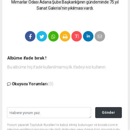
Mimarlar Odası Adana Şube Başkanlığının gündeminde 75.yıl
Sanat Galerisi'nin yıkılması vardı.
Albüme ifade bırak !
Bu albüme hiç ifade kullanılmamış ilk ifadeyi siz kullanın.
Okuyucu Yorumları
(0)
Gönder
Yorum yazarak Topluluk Kuralları’nı kabul etmiş bulunuyor ve kozatv.com.tr
sitesine yaptığınız yorumunuzla ilgili doğrudan veya dolaylı tüm sorumluluğu