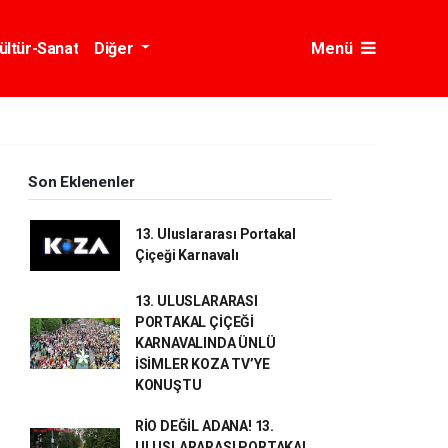
ültür-Sanat
Diğer
Menü
Son Eklenenler
13. Uluslararası Portakal
Çiçeği Karnavalı
13. ULUSLARARASI
PORTAKAL ÇİÇEĞİ
KARNAVALINDA ÜNLÜ
İSİMLER KOZA TV’YE
KONUŞTU
RİO DEĞİL ADANA! 13.
ULUSLARARASI PORTAKAL