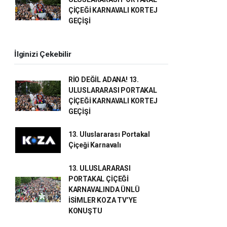
ÇİÇEĞİ KARNAVALI KORTEJ
GEÇİŞİ
İlginizi Çekebilir
RİO DEĞİL ADANA! 13.
ULUSLARARASI PORTAKAL
ÇİÇEĞİ KARNAVALI KORTEJ
GEÇİŞİ
13. Uluslararası Portakal
Çiçeği Karnavalı
13. ULUSLARARASI
PORTAKAL ÇİÇEĞİ
KARNAVALINDA ÜNLÜ
İSİMLER KOZA TV’YE
KONUŞTU