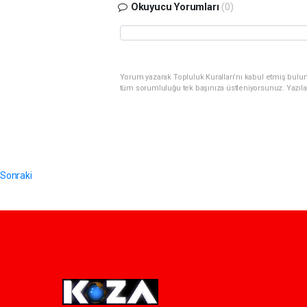
Okuyucu Yorumları
(0)
Yorum yazarak Topluluk Kuralları’nı kabul etmiş bulunu
tüm sorumluluğu tek başınıza üstleniyorsunuz. Yazıla
Sonraki
Pro-0.059