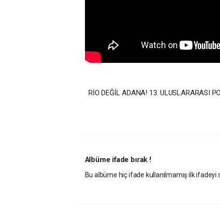
RİO DEĞİL ADANA! 13. ULUSLARARASI P
Albüme ifade bırak !
Bu albüme hiç ifade kullanılmamış ilk ifadeyi s