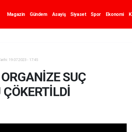
Magazin
Gündem
Asayiş
Siyaset
Spor
Ekonomi
K
rihi: 19.07.2023 - 17:45
 ORGANİZE SUÇ
 ÇÖKERTİLDİ