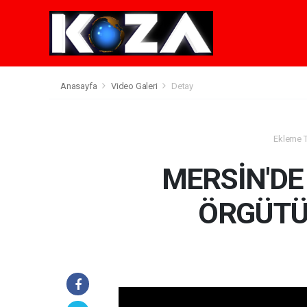
Anasayfa
Video Galeri
Detay
Ekleme Ta
MERSİN'DE
ÖRGÜTÜ