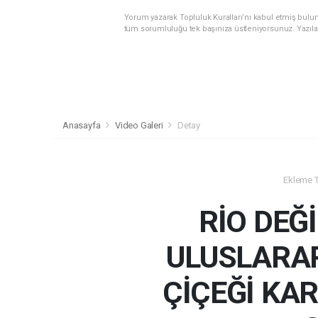
Yorum yazarak Topluluk Kuralları’nı kabul etmiş bulunu
tüm sorumluluğu tek başınıza üstleniyorsunuz. Yazıla
Anasayfa
Video Galeri
Detay
Ekleme Ta
RİO DEĞİ
ULUSLARA
ÇİÇEĞİ KA