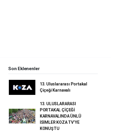
Son Eklenenler
13. Uluslararası Portakal
Çiçeği Karnavalı
13. ULUSLARARASI
PORTAKAL ÇİÇEĞİ
KARNAVALINDA ÜNLÜ
İSİMLER KOZA TV’YE
KONUŞTU