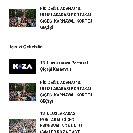
RİO DEĞİL ADANA! 13.
ULUSLARARASI PORTAKAL
ÇİÇEĞİ KARNAVALI KORTEJ
GEÇİŞİ
İlginizi Çekebilir
13. Uluslararası Portakal
Çiçeği Karnavalı
RİO DEĞİL ADANA! 13.
ULUSLARARASI PORTAKAL
ÇİÇEĞİ KARNAVALI KORTEJ
GEÇİŞİ
13. ULUSLARARASI
PORTAKAL ÇİÇEĞİ
KARNAVALINDA ÜNLÜ
İSİMLER KOZA TV’YE