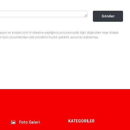
Gönder
yor ve kozatv.com.tr sitesine yaptığınız yorumunuzla ilgili doğrudan veya dolaylı
n tüm yorumlardan site yönetimi hiçbir şekilde sorumlu tutulamaz.
KATEGORİLER
Foto Galeri