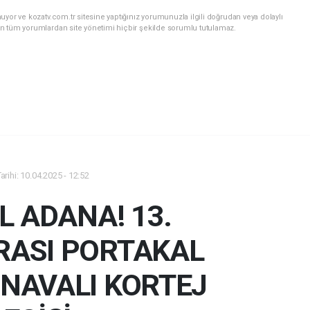
yor ve kozatv.com.tr sitesine yaptığınız yorumunuzla ilgili doğrudan veya dolaylı
n tüm yorumlardan site yönetimi hiçbir şekilde sorumlu tutulamaz.
rihi: 10.04.2025 - 12:52
L ADANA! 13.
RASI PORTAKAL
RNAVALI KORTEJ