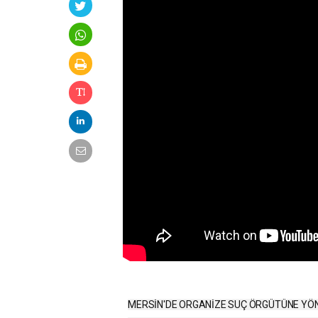
MERSİN'DE ORGANİZE SUÇ ÖRGÜTÜNE YÖN