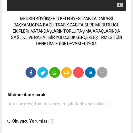
MERSİN BÜYÜKŞEHİR BELEDİYESİ ZABITA DAİRESİ
BAŞKANLIĞI’NA BAĞLI TRAFİK ZABITA ŞUBE MÜDÜRLÜĞÜ
EKİPLERİ, VATANDAŞLARIN TOPLU TAŞIMA ARAÇLARINDA
SAĞLIKLI VE RAHAT BİR YOLCULUK GERÇEKLEŞTİRMESİ İÇİN
DENETİMLERİNE DEVAM EDİYOR.
Albüme ifade bırak !
Bu albüme hiç ifade kullanılmamış ilk ifadeyi siz kullanın.
Okuyucu Yorumları
(0)