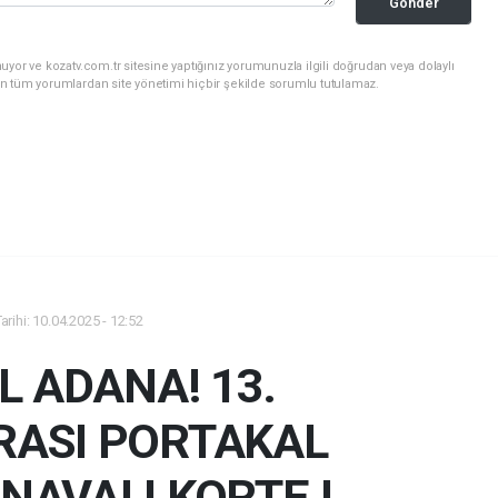
Gönder
yor ve kozatv.com.tr sitesine yaptığınız yorumunuzla ilgili doğrudan veya dolaylı
n tüm yorumlardan site yönetimi hiçbir şekilde sorumlu tutulamaz.
rihi: 10.04.2025 - 12:52
L ADANA! 13.
RASI PORTAKAL
RNAVALI KORTEJ