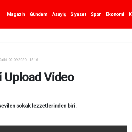
Magazin
Gündem
Asayiş
Siyaset
Spor
Ekonomi
K
rihi: 02.09.2020 - 15:16
i Upload Video
evilen sokak lezzetlerinden biri.