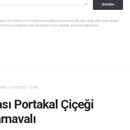
Gönder
yor ve kozatv.com.tr sitesine yaptığınız yorumunuzla ilgili doğrudan veya dolaylı
n tüm yorumlardan site yönetimi hiçbir şekilde sorumlu tutulamaz.
rihi: 10.04.2025 - 12:58
ası Portakal Çiçeği
rnavalı