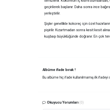
temizlenir. Kokorecin iç kısmı bumbardan, d
geçirilerek başlanır. Daha sonra ince bağırs
yerleştirilir.
Şişler genellikle kokoreç için özel hazırla
pişirilir. Kızartmadan sonra kesit kesit alına
kuşbaşı büyüklüğünde doğranır. En çok tercih
Albüme ifade bırak !
Bu albüme hiç ifade kullanılmamış ilk ifadeyi s
Okuyucu Yorumları
(0)