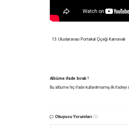
13. Uluslararası Portakal Çiçeği Karnavalı
Albüme ifade bırak !
Bu albüme hiç ifade kullanılmamış ilk ifadeyi s
Okuyucu Yorumları
(0)