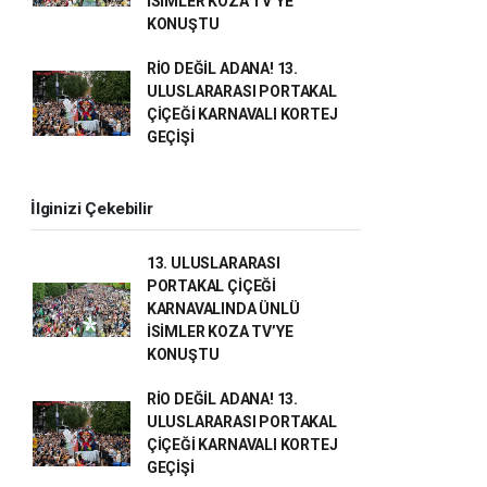
İSİMLER KOZA TV’YE
KONUŞTU
RİO DEĞİL ADANA! 13.
ULUSLARARASI PORTAKAL
ÇİÇEĞİ KARNAVALI KORTEJ
GEÇİŞİ
İlginizi Çekebilir
13. ULUSLARARASI
PORTAKAL ÇİÇEĞİ
KARNAVALINDA ÜNLÜ
İSİMLER KOZA TV’YE
KONUŞTU
RİO DEĞİL ADANA! 13.
ULUSLARARASI PORTAKAL
ÇİÇEĞİ KARNAVALI KORTEJ
GEÇİŞİ