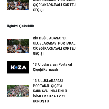
ÇİÇEĞİ KARNAVALI KORTEJ
GEÇİŞİ
İlginizi Çekebilir
RİO DEĞİL ADANA! 13.
ULUSLARARASI PORTAKAL
ÇİÇEĞİ KARNAVALI KORTEJ
GEÇİŞİ
13. Uluslararası Portakal
Çiçeği Karnavalı
13. ULUSLARARASI
PORTAKAL ÇİÇEĞİ
KARNAVALINDA ÜNLÜ
İSİMLER KOZA TV’YE
KONUŞTU