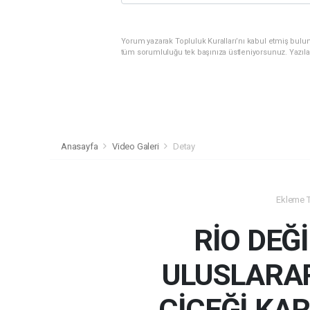
Yorum yazarak Topluluk Kuralları’nı kabul etmiş bulunu
tüm sorumluluğu tek başınıza üstleniyorsunuz. Yazıla
Anasayfa
Video Galeri
Detay
Ekleme Ta
RİO DEĞİ
ULUSLARA
ÇİÇEĞİ KA