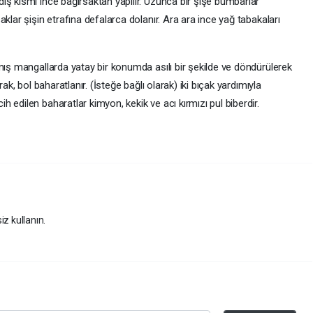
ış kısmı ince bağırsaktan yapılır. Uzunca bir şişe bumbarlar
aklar şişin etrafına defalarca dolanır. Ara ara ince yağ tabakaları
nmış mangallarda yatay bir konumda asılı bir şekilde ve döndürülerek
rak, bol baharatlanır. (İsteğe bağlı olarak) iki bıçak yardımıyla
 edilen baharatlar kimyon, kekik ve acı kırmızı pul biberdir.
iz kullanın.