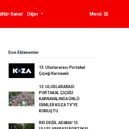
ültür-Sanat
Diğer
Menü
Son Eklenenler
13. Uluslararası Portakal
Çiçeği Karnavalı
13. ULUSLARARASI
PORTAKAL ÇİÇEĞİ
KARNAVALINDA ÜNLÜ
İSİMLER KOZA TV’YE
KONUŞTU
RİO DEĞİL ADANA! 13.
ULUSLARARASI PORTAKAL