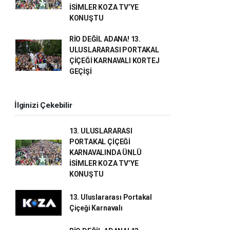
İSİMLER KOZA TV’YE
KONUŞTU
RİO DEĞİL ADANA! 13.
ULUSLARARASI PORTAKAL
ÇİÇEĞİ KARNAVALI KORTEJ
GEÇİŞİ
İlginizi Çekebilir
13. ULUSLARARASI
PORTAKAL ÇİÇEĞİ
KARNAVALINDA ÜNLÜ
İSİMLER KOZA TV’YE
KONUŞTU
13. Uluslararası Portakal
Çiçeği Karnavalı