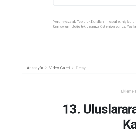
Yorum yazarak Topluluk Kuralları’nı kabul etmiş bulunu
tüm sorumluluğu tek başınıza üstleniyorsunuz. Yazıla
Anasayfa
Video Galeri
Detay
Ekleme Ta
13. Uluslarar
Ka