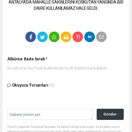
ANTALYA’DA MAHALLE SAKİNLERİNİ KORKUTAN YANGINDA BİR
DAİRE KULLANILAMAZ HALE GELDİ.
Albüme ifade bırak !
Bu albüme hiç ifade kullanılmamış ilk ifadeyi siz kullanın.
Okuyucu Yorumları
(0)
Gönder
Yorum yazarak Topluluk Kuralları’nı kabul etmiş bulunuyor ve kozatv.com.tr
sitesine yaptığınız yorumunuzla ilgili doğrudan veya dolaylı tüm sorumluluğu