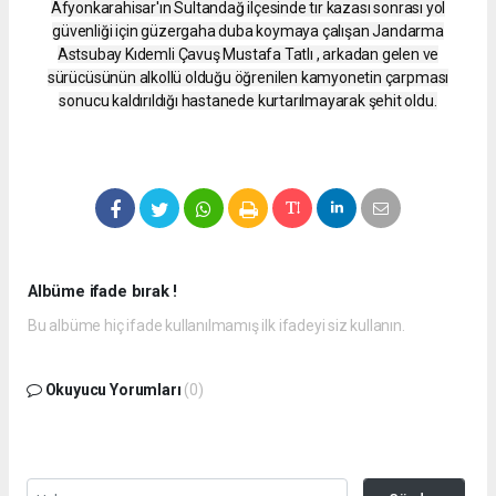
Afyonkarahisar'ın Sultandağ ilçesinde tır kazası sonrası yol
güvenliği için güzergaha duba koymaya çalışan Jandarma
Astsubay Kıdemli Çavuş Mustafa Tatlı , arkadan gelen ve
sürücüsünün alkollü olduğu öğrenilen kamyonetin çarpması
sonucu kaldırıldığı hastanede kurtarılmayarak şehit oldu.
Albüme ifade bırak !
Bu albüme hiç ifade kullanılmamış ilk ifadeyi siz kullanın.
Okuyucu Yorumları
(0)