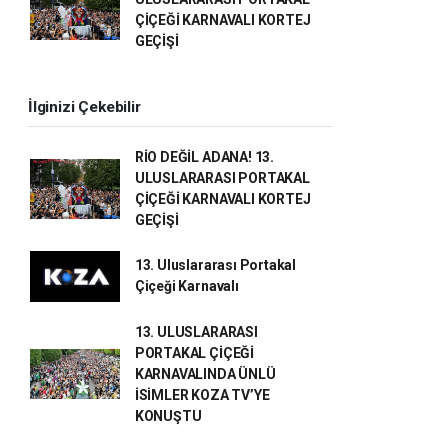
ÇİÇEĞİ KARNAVALI KORTEJ
GEÇİŞİ
İlginizi Çekebilir
RİO DEĞİL ADANA! 13.
ULUSLARARASI PORTAKAL
ÇİÇEĞİ KARNAVALI KORTEJ
GEÇİŞİ
13. Uluslararası Portakal
Çiçeği Karnavalı
13. ULUSLARARASI
PORTAKAL ÇİÇEĞİ
KARNAVALINDA ÜNLÜ
İSİMLER KOZA TV’YE
KONUŞTU