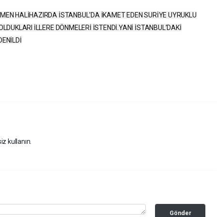
ĞMEN HALİHAZIRDA İSTANBUL'DA İKAMET EDEN SURİYE UYRUKLU
 OLDUKLARI İLLERE DÖNMELERİ İSTENDİ.YANİ İSTANBUL’DAKİ
DENİLDİ
iz kullanın.
Gönder