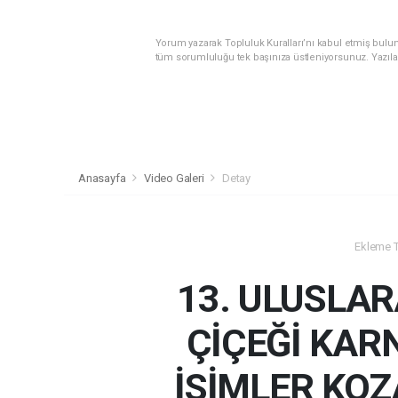
Yorum yazarak Topluluk Kuralları’nı kabul etmiş bulunu
tüm sorumluluğu tek başınıza üstleniyorsunuz. Yazıla
Anasayfa
Video Galeri
Detay
Ekleme Ta
13. ULUSLA
ÇİÇEĞİ KAR
İSİMLER KOZ