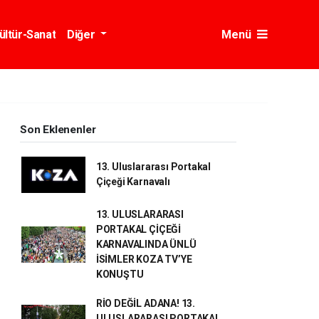
ültür-Sanat
Diğer
Menü
Son Eklenenler
13. Uluslararası Portakal
Çiçeği Karnavalı
13. ULUSLARARASI
PORTAKAL ÇİÇEĞİ
KARNAVALINDA ÜNLÜ
İSİMLER KOZA TV’YE
KONUŞTU
RİO DEĞİL ADANA! 13.
ULUSLARARASI PORTAKAL