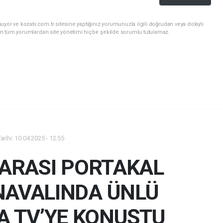
yor ve kozatv.com.tr sitesine yaptığınız yorumunuzla ilgili doğrudan veya dolaylı
n tüm yorumlardan site yönetimi hiçbir şekilde sorumlu tutulamaz.
rihi: 10.04.2025 - 12:55
RARASI PORTAKAL
NAVALINDA ÜNLÜ
A TV’YE KONUŞTU