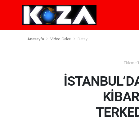
Anasayfa
Video Galeri
Detay
Ekleme Ta
İSTANBUL’DA
KİBAR
TERKED