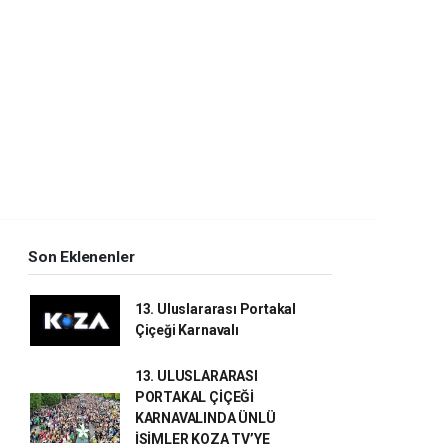
Son Eklenenler
13. Uluslararası Portakal
Çiçeği Karnavalı
13. ULUSLARARASI
PORTAKAL ÇİÇEĞİ
KARNAVALINDA ÜNLÜ
İSİMLER KOZA TV’YE