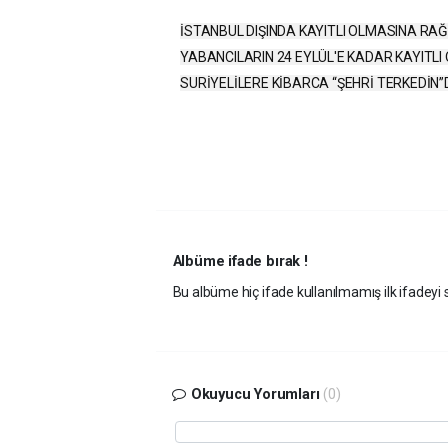
İSTANBUL DIŞINDA KAYITLI OLMASINA RA
YABANCILARIN 24 EYLÜL'E KADAR KAYITLI
SURİYELİLERE KİBARCA “ŞEHRİ TERKEDİN”
Albüme ifade bırak !
Bu albüme hiç ifade kullanılmamış ilk ifadeyi s
Okuyucu Yorumları
(0)