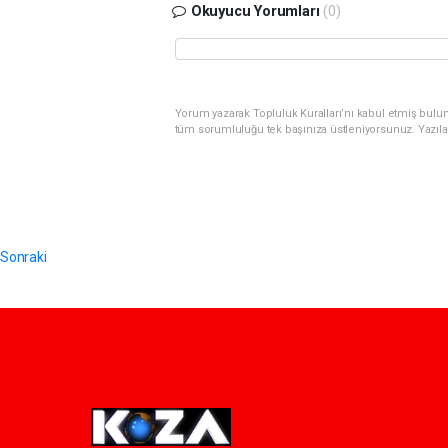
Okuyucu Yorumları
(0)
Yorum yazarak Topluluk Kuralları’nı kabul etmiş bulunu
tüm sorumluluğu tek başınıza üstleniyorsunuz. Yazıla
Sonraki
Pro-0.048