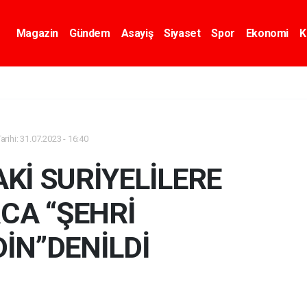
Magazin
Gündem
Asayiş
Siyaset
Spor
Ekonomi
K
rihi: 31.07.2023 - 16:40
Kİ SURİYELİLERE
CA “ŞEHRİ
İN”DENİLDİ