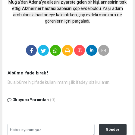
Muğla’dan Adana’ya ailesini ziyarete gelen bir kişi, annesinin terk
ettiği Alzheimer hastası babasını çöp evde buldu. Yaşlı adam
ambulansla hastaneye kaldırılırken, çöp evdeki manzara ise
görenlerin içini parçaladı.
Albüme ifade bırak !
Bu albüme hiç ifade kullanılmamış ilk ifadeyi siz kullanın.
Okuyucu Yorumları
(0)
Gönder