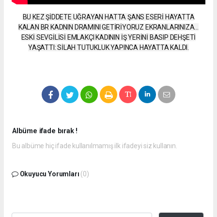
BU KEZ ŞİDDETE UĞRAYAN HATTA ŞANS ESERİ HAYATTA
KALAN BR KADNIN DRAMINI GETİRİYORUZ EKRANLARINIZA…
ESKİ SEVGİLİSİ EMLAKÇI KADININ İŞ YERİNİ BASIP DEHŞETİ
YAŞATTI: SİLAH TUTUKLUK YAPINCA HAYATTA KALDI.
Albüme ifade bırak !
Bu albüme hiç ifade kullanılmamış ilk ifadeyi siz kullanın.
Okuyucu Yorumları
(0)