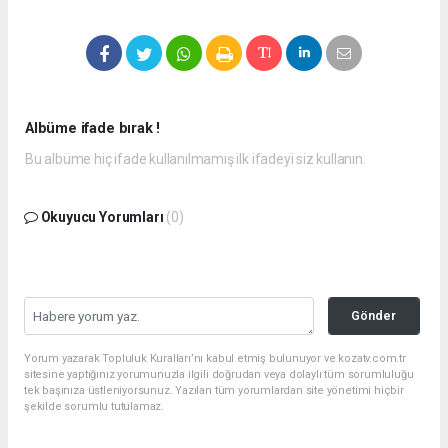
Albüme ifade bırak !
Bu albüme hiç ifade kullanılmamış ilk ifadeyi siz kullanın.
Okuyucu Yorumları
(0)
Gönder
Yorum yazarak Topluluk Kuralları’nı kabul etmiş bulunuyor ve kozatv.com.tr
sitesine yaptığınız yorumunuzla ilgili doğrudan veya dolaylı tüm sorumluluğu
tek başınıza üstleniyorsunuz. Yazılan tüm yorumlardan site yönetimi hiçbir
şekilde sorumlu tutulamaz.