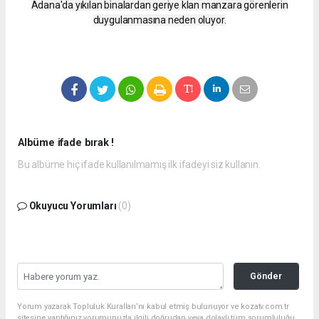
Adana'da yıkılan binalardan geriye klan manzara görenlerin
duygulanmasına neden oluyor.
Albüme ifade bırak !
Bu albüme hiç ifade kullanılmamış ilk ifadeyi siz kullanın.
Okuyucu Yorumları
(0)
Gönder
Yorum yazarak Topluluk Kuralları’nı kabul etmiş bulunuyor ve kozatv.com.tr
sitesine yaptığınız yorumunuzla ilgili doğrudan veya dolaylı tüm sorumluluğu