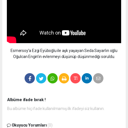
Esmersoy’a Ezgi Eyüboğlu ile aşk yaşayan Seda Sayan’ın oğlu
Oğulcan Engin’in evlenmeyi düşünüp düşünmediği soruldu.
Albüme ifade bırak !
Bu albüme hiç ifade kullanılmamış ilk ifadeyi siz kullanın.
Okuyucu Yorumları
(0)