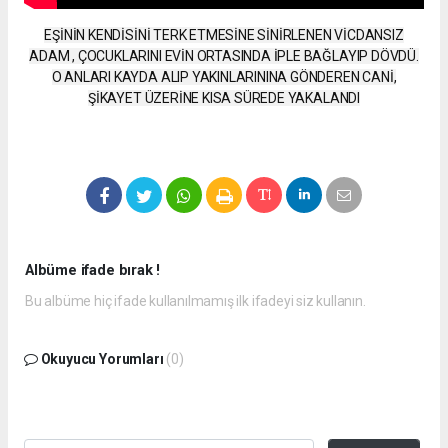
EŞİNİN KENDİSİNİ TERK ETMESİNE SİNİRLENEN VİCDANSIZ
ADAM , ÇOCUKLARINI EVİN ORTASINDA İPLE BAĞLAYIP DÖVDÜ.
O ANLARI KAYDA ALIP YAKINLARININA GÖNDEREN CANİ,
ŞİKAYET ÜZERİNE KISA SÜREDE YAKALANDI
Albüme ifade bırak !
Bu albüme hiç ifade kullanılmamış ilk ifadeyi siz kullanın.
Okuyucu Yorumları
(0)