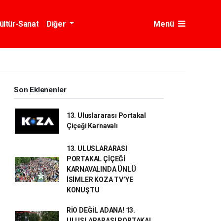
ültür-Sanat
Diğer
Menü
Son Eklenenler
13. Uluslararası Portakal
Çiçeği Karnavalı
13. ULUSLARARASI
PORTAKAL ÇİÇEĞİ
KARNAVALINDA ÜNLÜ
İSİMLER KOZA TV’YE
KONUŞTU
RİO DEĞİL ADANA! 13.
ULUSLARARASI PORTAKAL