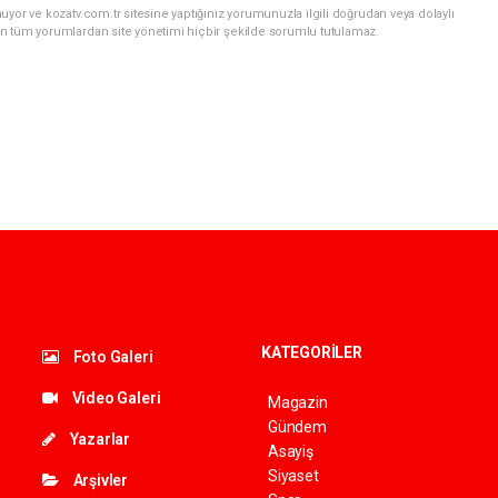
yor ve kozatv.com.tr sitesine yaptığınız yorumunuzla ilgili doğrudan veya dolaylı
n tüm yorumlardan site yönetimi hiçbir şekilde sorumlu tutulamaz.
KATEGORİLER
Foto Galeri
Video Galeri
Magazin
Gündem
Yazarlar
Asayiş
Siyaset
Arşivler