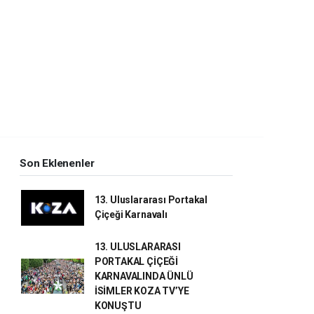
Son Eklenenler
13. Uluslararası Portakal
Çiçeği Karnavalı
13. ULUSLARARASI
PORTAKAL ÇİÇEĞİ
KARNAVALINDA ÜNLÜ
İSİMLER KOZA TV’YE
KONUŞTU