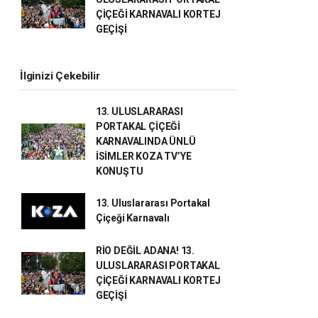
ÇİÇEĞİ KARNAVALI KORTEJ
GEÇİŞİ
İlginizi Çekebilir
13. ULUSLARARASI
PORTAKAL ÇİÇEĞİ
KARNAVALINDA ÜNLÜ
İSİMLER KOZA TV’YE
KONUŞTU
13. Uluslararası Portakal
Çiçeği Karnavalı
RİO DEĞİL ADANA! 13.
ULUSLARARASI PORTAKAL
ÇİÇEĞİ KARNAVALI KORTEJ
GEÇİŞİ