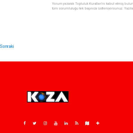
Yorum yazarak Topluluk Kuralları’nı kabul etmiş bulunu
tüm sorumluluğu tek başınıza üstleniyorsunuz. Yazıla
Sonraki
Pro-0.042