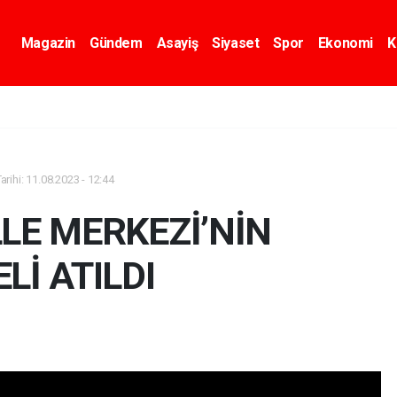
Magazin
Gündem
Asayiş
Siyaset
Spor
Ekonomi
K
rihi: 11.08.2023 - 12:44
LE MERKEZİ’NİN
Lİ ATILDI