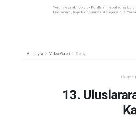
Yorum yazarak Topluluk Kuralları’nı kabul etmiş bulunu
tüm sorumluluğu tek başınıza üstleniyorsunuz. Yazıla
Anasayfa
Video Galeri
Detay
Ekleme Ta
13. Uluslarar
Ka