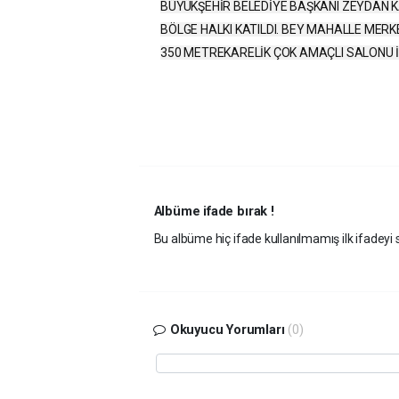
BÜYÜKŞEHİR BELEDİYE BAŞKANI ZEYDAN K
BÖLGE HALKI KATILDI. BEY MAHALLE MERK
350 METREKARELİK ÇOK AMAÇLI SALONU İL
Albüme ifade bırak !
Bu albüme hiç ifade kullanılmamış ilk ifadeyi s
Okuyucu Yorumları
(0)