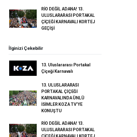
RİO DEĞİL ADANA! 13.
ULUSLARARASI PORTAKAL
ÇİÇEĞİ KARNAVALI KORTEJ
GEÇİŞİ
İlginizi Çekebilir
13. Uluslararası Portakal
Çiçeği Karnavalı
13. ULUSLARARASI
PORTAKAL ÇİÇEĞİ
KARNAVALINDA ÜNLÜ
İSİMLER KOZA TV’YE
KONUŞTU
RİO DEĞİL ADANA! 13.
ULUSLARARASI PORTAKAL
ÇİÇEĞİ KARNAVALI KORTEJ