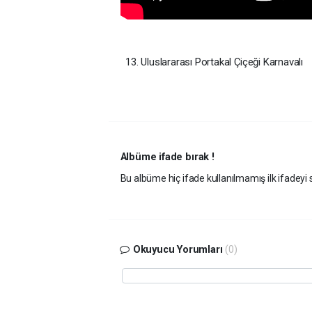
13. Uluslararası Portakal Çiçeği Karnavalı
Albüme ifade bırak !
Bu albüme hiç ifade kullanılmamış ilk ifadeyi s
Okuyucu Yorumları
(0)