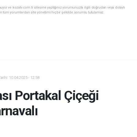
yor ve kozatv.com.tr sitesine yaptığınız yorumunuzla ilgili doğrudan veya dolaylı
n tüm yorumlardan site yönetimi hiçbir şekilde sorumlu tutulamaz.
rihi: 10.04.2025 - 12:58
ası Portakal Çiçeği
rnavalı