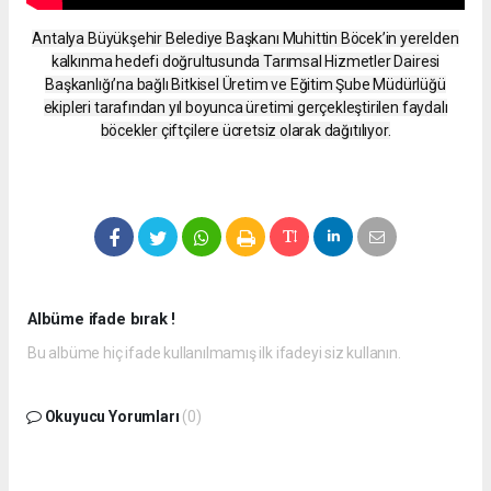
Antalya Büyükşehir Belediye Başkanı Muhittin Böcek’in yerelden
kalkınma hedefi doğrultusunda Tarımsal Hizmetler Dairesi
Başkanlığı’na bağlı Bitkisel Üretim ve Eğitim Şube Müdürlüğü
ekipleri tarafından yıl boyunca üretimi gerçekleştirilen faydalı
böcekler çiftçilere ücretsiz olarak dağıtılıyor.
Albüme ifade bırak !
Bu albüme hiç ifade kullanılmamış ilk ifadeyi siz kullanın.
Okuyucu Yorumları
(0)