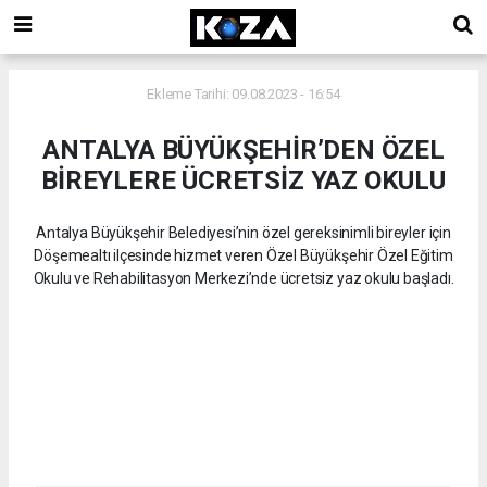
Ekleme Tarihi: 09.08.2023 - 16:54
ANTALYA BÜYÜKŞEHİR’DEN ÖZEL
BİREYLERE ÜCRETSİZ YAZ OKULU
Antalya Büyükşehir Belediyesi’nin özel gereksinimli bireyler için
Döşemealtı ilçesinde hizmet veren Özel Büyükşehir Özel Eğitim
Okulu ve Rehabilitasyon Merkezi’nde ücretsiz yaz okulu başladı.