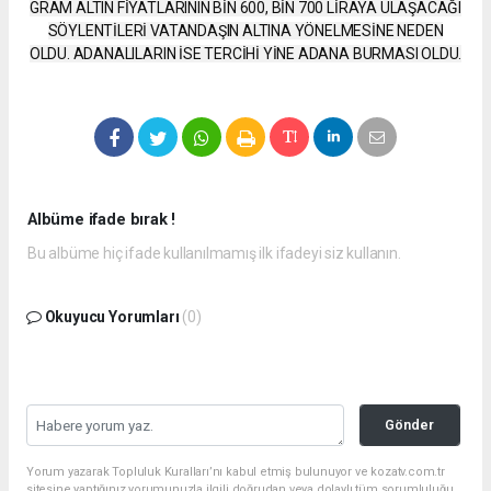
GRAM ALTIN FİYATLARININ BİN 600, BİN 700 LİRAYA ULAŞACAĞI
SÖYLENTİLERİ VATANDAŞIN ALTINA YÖNELMESİNE NEDEN
OLDU. ADANALILARIN İSE TERCİHİ YİNE ADANA BURMASI OLDU.
Albüme ifade bırak !
Bu albüme hiç ifade kullanılmamış ilk ifadeyi siz kullanın.
Okuyucu Yorumları
(0)
Gönder
Yorum yazarak Topluluk Kuralları’nı kabul etmiş bulunuyor ve kozatv.com.tr
sitesine yaptığınız yorumunuzla ilgili doğrudan veya dolaylı tüm sorumluluğu