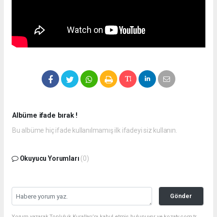
Albüme ifade bırak !
Bu albüme hiç ifade kullanılmamış ilk ifadeyi siz kullanın.
Okuyucu Yorumları
(0)
Gönder
Yorum yazarak Topluluk Kuralları’nı kabul etmiş bulunuyor ve kozatv.com.tr