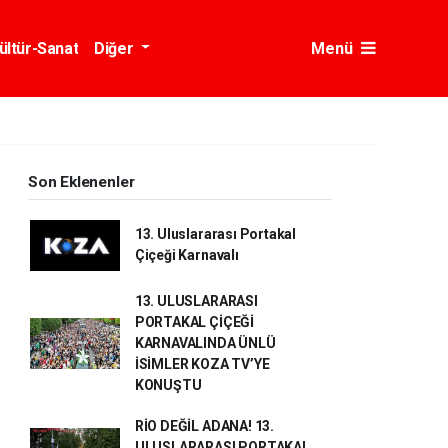
ültür-Sanat
Diğer
Menü
Son Eklenenler
13. Uluslararası Portakal
Çiçeği Karnavalı
13. ULUSLARARASI
PORTAKAL ÇİÇEĞİ
KARNAVALINDA ÜNLÜ
İSİMLER KOZA TV’YE
KONUŞTU
RİO DEĞİL ADANA! 13.
ULUSLARARASI PORTAKAL