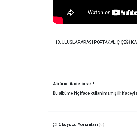
13. ULUSLARARASI PORTAKAL ÇİÇEĞİ K
Albüme ifade bırak !
Bu albüme hiç ifade kullanılmamış ilk ifadeyi s
Okuyucu Yorumları
(0)