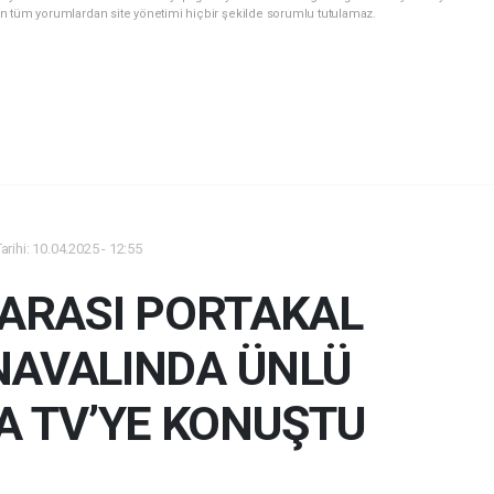
n tüm yorumlardan site yönetimi hiçbir şekilde sorumlu tutulamaz.
rihi: 10.04.2025 - 12:55
RARASI PORTAKAL
NAVALINDA ÜNLÜ
A TV’YE KONUŞTU