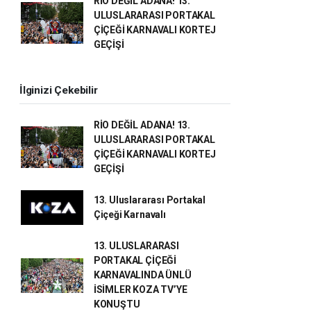
RİO DEĞİL ADANA! 13.
ULUSLARARASI PORTAKAL
ÇİÇEĞİ KARNAVALI KORTEJ
GEÇİŞİ
İlginizi Çekebilir
RİO DEĞİL ADANA! 13.
ULUSLARARASI PORTAKAL
ÇİÇEĞİ KARNAVALI KORTEJ
GEÇİŞİ
13. Uluslararası Portakal
Çiçeği Karnavalı
13. ULUSLARARASI
PORTAKAL ÇİÇEĞİ
KARNAVALINDA ÜNLÜ
İSİMLER KOZA TV’YE
KONUŞTU