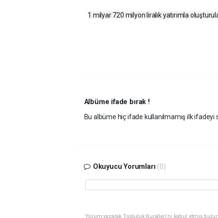
1 milyar 720 milyon liralık yatırımla oluşturul
Albüme ifade bırak !
Bu albüme hiç ifade kullanılmamış ilk ifadeyi s
Okuyucu Yorumları
(0)
Yorum yazarak Topluluk Kuralları’nı kabul etmiş bulunu