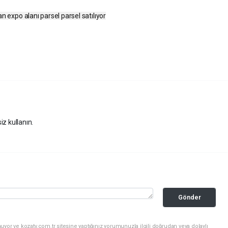
an expo alanı parsel parsel satılıyor
iz kullanın.
Gönder
yor ve kozatv.com.tr sitesine yaptığınız yorumunuzla ilgili doğrudan veya dolaylı