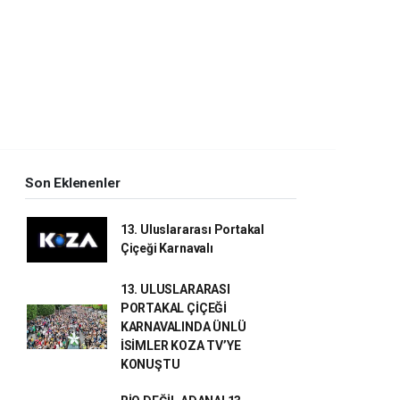
Son Eklenenler
13. Uluslararası Portakal
Çiçeği Karnavalı
13. ULUSLARARASI
PORTAKAL ÇİÇEĞİ
KARNAVALINDA ÜNLÜ
İSİMLER KOZA TV’YE
KONUŞTU