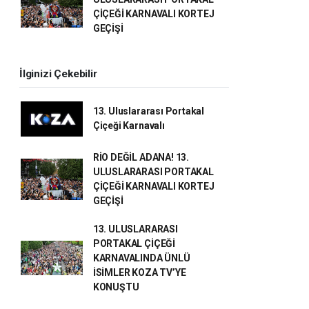
ÇİÇEĞİ KARNAVALI KORTEJ
GEÇİŞİ
İlginizi Çekebilir
13. Uluslararası Portakal
Çiçeği Karnavalı
RİO DEĞİL ADANA! 13.
ULUSLARARASI PORTAKAL
ÇİÇEĞİ KARNAVALI KORTEJ
GEÇİŞİ
13. ULUSLARARASI
PORTAKAL ÇİÇEĞİ
KARNAVALINDA ÜNLÜ
İSİMLER KOZA TV’YE
KONUŞTU