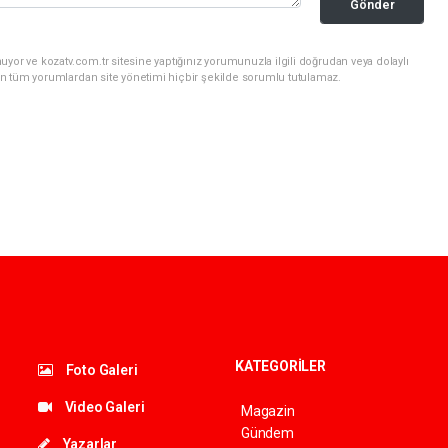
Gönder
yor ve kozatv.com.tr sitesine yaptığınız yorumunuzla ilgili doğrudan veya dolaylı
n tüm yorumlardan site yönetimi hiçbir şekilde sorumlu tutulamaz.
KATEGORİLER
Foto Galeri
Video Galeri
Magazin
Gündem
Yazarlar