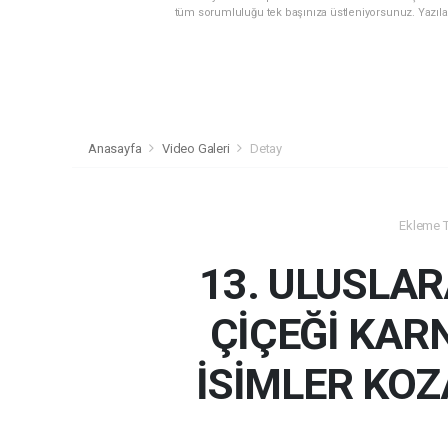
tüm sorumluluğu tek başınıza üstleniyorsunuz. Yazıla
Anasayfa
Video Galeri
Detay
Ekleme Ta
13. ULUSLA
ÇİÇEĞİ KAR
İSİMLER KOZ