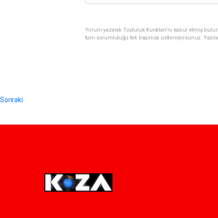
Yorum yazarak Topluluk Kuralları’nı kabul etmiş bulunu
tüm sorumluluğu tek başınıza üstleniyorsunuz. Yazıla
Sonraki
Pro-0.039