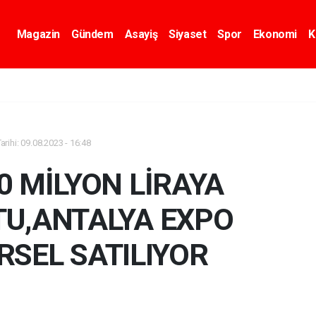
Magazin
Gündem
Asayiş
Siyaset
Spor
Ekonomi
K
rihi: 09.08.2023 - 16:48
0 MİLYON LİRAYA
U,ANTALYA EXPO
RSEL SATILIYOR