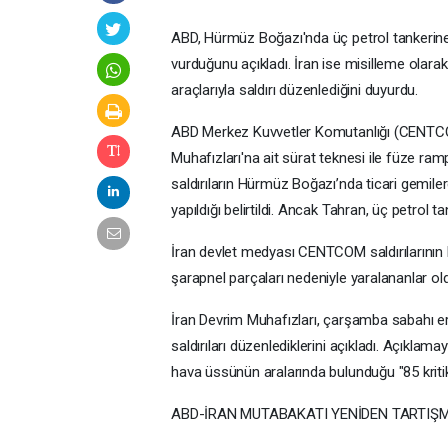
ABD, Hürmüz Boğazı'nda üç petrol tankerine d
vurduğunu açıkladı. İran ise misilleme olara
araçlarıyla saldırı düzenlediğini duyurdu.
ABD Merkez Kuvvetler Komutanlığı (CENTCO
Muhafızları'na ait sürat teknesi ile füze ram
saldırıların Hürmüz Boğazı’nda ticari gemilere
yapıldığı belirtildi. Ancak Tahran, üç petrol t
İran devlet medyası CENTCOM saldırılarının 
şarapnel parçaları nedeniyle yaralananlar ol
İran Devrim Muhafızları, çarşamba sabahı er
saldırıları düzenlediklerini açıkladı. Açıkla
hava üssünün aralarında bulunduğu "85 kritik
ABD-İRAN MUTABAKATI YENİDEN TARTIŞ