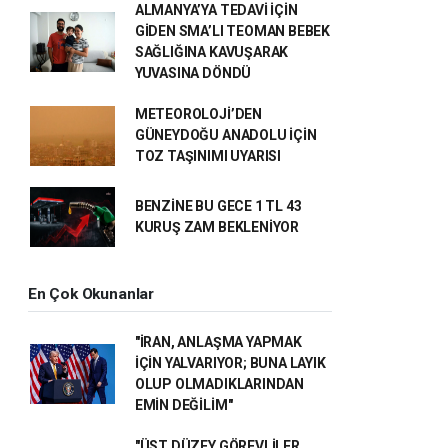
ALMANYA’YA TEDAVİ İÇİN
GİDEN SMA’LI TEOMAN BEBEK
SAĞLIĞINA KAVUŞARAK
YUVASINA DÖNDÜ
METEOROLOJİ’DEN
GÜNEYDOĞU ANADOLU İÇİN
TOZ TAŞINIMI UYARISI
BENZİNE BU GECE 1 TL 43
KURUŞ ZAM BEKLENİYOR
En Çok Okunanlar
"İRAN, ANLAŞMA YAPMAK
İÇİN YALVARIYOR; BUNA LAYIK
OLUP OLMADIKLARINDAN
EMİN DEĞİLİM"
"ÜST DÜZEY GÖREVLİLER