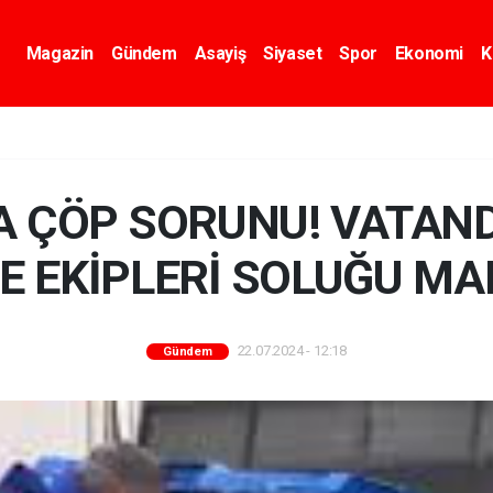
Magazin
Gündem
Asayiş
Siyaset
Spor
Ekonomi
K
A ÇÖP SORUNU! VATAND
YE EKİPLERİ SOLUĞU M
22.07.2024 - 12:18
Gündem