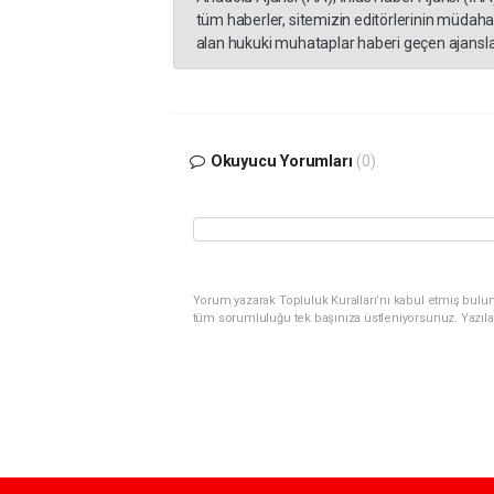
tüm haberler, sitemizin editörlerinin müdaha
alan hukuki muhataplar haberi geçen ajanslar
Okuyucu Yorumları
(0)
Yorum yazarak Topluluk Kuralları’nı kabul etmiş bulunu
tüm sorumluluğu tek başınıza üstleniyorsunuz. Yazıla