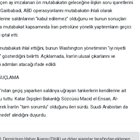
eçen ay imzalanan ön mutabakatın geleceğine ilişkin soru işaretlerini
m Garibabadi, ABD operasyonlarını mutabakatın ihlali olarak
lerine saldırılarının "kabul edilemez" olduğunu ve bunun sonuçları
 mutabakat kapsamında İran petrolüne yönelik yaptırımların geçici
ptal etti.
 mutabakatı ihlal ettiğini, bunun Washington yönetiminin "iyi niyetli
österdiğini belirtti. Açıklamada, İran'ın ulusal çıkarlarını ve
adımları atacağı ifade edildi.
 SUÇLAMA
dan geçiş yaparken saldırıya uğrayan tankerlerin kendilerine ait
u tuttu. Katar Dışişleri Bakanlığı Sözcüsü Macid el-Ensari, Al-
terek İran'ın "tam sorumlu" olduğunu ileri sürdü. Suudi Arabistan da
edef alındığını duyurdu.
), Demirören Haber Ajansı (DHA) ve diğer ajanslar tarafından eklenen