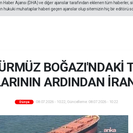
en Haber Ajansı (DHA) ve diğer ajanslar tarafından eklenen tüm haberler, 
an hukuki muhataplar haberi geçen ajanslar olup sitemizin hiç bir editörü s
HÜRMÜZ BOĞAZI'NDAKİ 
LARININ ARDINDAN İRAN
08.07.2026 - 10:22, Güncelleme: 08.07.2026 - 10:22
Dünya