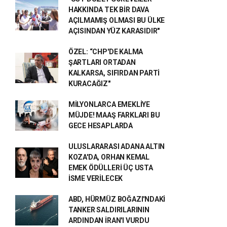
HAKKINDA TEK BİR DAVA
AÇILMAMIŞ OLMASI BU ÜLKE
AÇISINDAN YÜZ KARASIDIR"
ÖZEL: “CHP'DE KALMA
ŞARTLARI ORTADAN
KALKARSA, SIFIRDAN PARTİ
KURACAĞIZ"
MİLYONLARCA EMEKLİYE
MÜJDE! MAAŞ FARKLARI BU
GECE HESAPLARDA
ULUSLARARASI ADANA ALTIN
KOZA'DA, ORHAN KEMAL
EMEK ÖDÜLLERİ ÜÇ USTA
İSME VERİLECEK
ABD, HÜRMÜZ BOĞAZI'NDAKİ
TANKER SALDIRILARININ
ARDINDAN İRAN'I VURDU