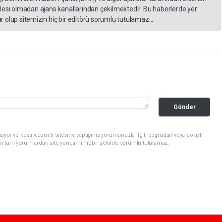
lesi olmadan ajans kanallarından çekilmektedir. Bu haberlerde yer
 olup sitemizin hiç bir editörü sorumlu tutulamaz...
Gönder
yor ve kozatv.com.tr sitesine yaptığınız yorumunuzla ilgili doğrudan veya dolaylı
n tüm yorumlardan site yönetimi hiçbir şekilde sorumlu tutulamaz.