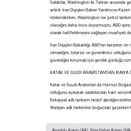
Saldırılar, Washington ile Tahran arasında g
artırdı. İran Dışişleri Bakan Yardımcısı Kazı
nitelendirirken, Washington ise petrol tanker
olacağını daha önce duyurmuştu. ABD ayrıca
olarak hafifletilmesini sağlayan muafiyeti de i
İran Dışişleri Bakanlığı, ABD'nin kararının ön
olmadığını, tutarsız ve güvenilmez olduğunu" g
güvenliğini korumak için gerekli gördüğü tüm 
KATAR VE SUUDİ ARABİSTAN'DAN İRAN'A
Katar ve Suudi Arabistan da Hürmüz Boğazı'n
olduğunu açıkarak saldırılardan İran'ı soruml
Rekayyat adlı tankerin hedef alındığını belir
Wadyan adlı tankerinin boğazdan geçerken h
Anadolu Ajansı (AA), İhlas Haber Ajansı (İHA