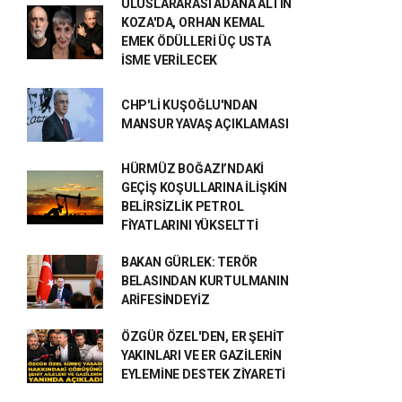
ULUSLARARASI ADANA ALTIN
KOZA'DA, ORHAN KEMAL
EMEK ÖDÜLLERİ ÜÇ USTA
İSME VERİLECEK
CHP'Lİ KUŞOĞLU'NDAN
MANSUR YAVAŞ AÇIKLAMASI
HÜRMÜZ BOĞAZI’NDAKİ
GEÇİŞ KOŞULLARINA İLİŞKİN
BELİRSİZLİK PETROL
FİYATLARINI YÜKSELTTİ
BAKAN GÜRLEK: TERÖR
BELASINDAN KURTULMANIN
ARİFESİNDEYİZ
ÖZGÜR ÖZEL'DEN, ER ŞEHİT
YAKINLARI VE ER GAZİLERİN
EYLEMİNE DESTEK ZİYARETİ