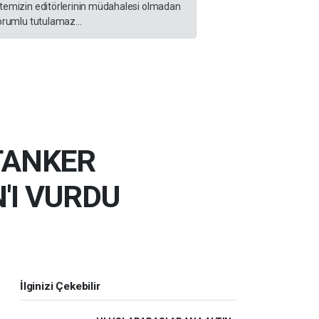
sitemizin editörlerinin müdahalesi olmadan
orumlu tutulamaz...
TANKER
'I VURDU
İlginizi Çekebilir