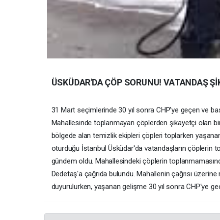
ÜSKÜDAR'DA ÇÖP SORUNU! VATANDAŞ ŞİK
31 Mart seçimlerinde 30 yıl sonra CHP'ye geçen ve baş
Mahallesinde toplanmayan çöplerden şikayetçi olan bir v
bölgede alan temizlik ekipleri çöpleri toplarken yaşana
oturduğu İstanbul Üsküdar'da vatandaşların çöplerin t
gündem oldu. Mahallesindeki çöplerin toplanmamasında
Dedetaş'a çağrıda bulundu. Mahallenin çağrısı üzerine 
duyurulurken, yaşanan gelişme 30 yıl sonra CHP'ye geçe