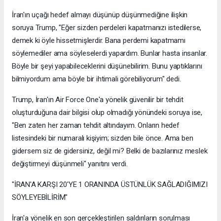
İran'ın uçağı hedef almayı düşünüp düşünmediğine ilişkin
soruya Trump, "Eğer sizden perdeleri kapatmanızı istedilerse,
demek ki öyle hissetmişlerdir. Bana perdemi kapatmamı
söylemediler ama söyleselerdi yapardım. Bunlar hasta insanlar.
Böyle bir şeyi yapabileceklerini düşünebilirim. Bunu yaptıklarını
bilmiyordum ama böyle bir ihtimali görebiliyorum" dedi.
Trump, İran'ın Air Force One'a yönelik güvenilir bir tehdit
oluşturduğuna dair bilgisi olup olmadığı yönündeki soruya ise,
"Ben zaten her zaman tehdit altındayım. Onların hedef
listesindeki bir numaralı kişiyim; sizden bile önce. Ama ben
gidersem siz de gidersiniz, değil mi? Belki de bazılarınız meslek
değiştirmeyi düşünmeli" yanıtını verdi.
"İRAN'A KARŞI 20'YE 1 ORANINDA ÜSTÜNLÜK SAĞLADIĞIMIZI
SÖYLEYEBİLİRİM"
İran'a yönelik en son gerçekleştirilen saldırıların sorulması