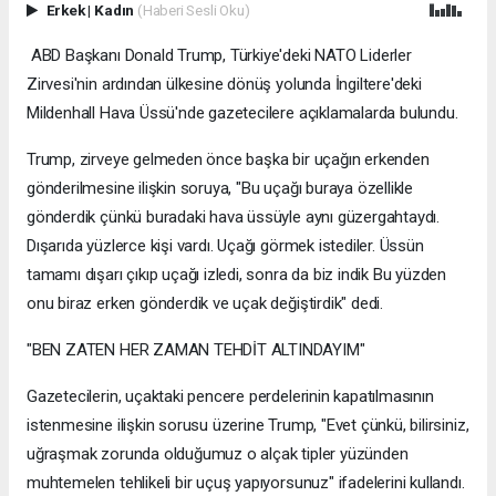
Erkek
|
Kadın
(Haberi Sesli Oku)
ABD Başkanı Donald Trump, Türkiye'deki NATO Liderler
Zirvesi'nin ardından ülkesine dönüş yolunda İngiltere'deki
Mildenhall Hava Üssü'nde gazetecilere açıklamalarda bulundu.
Trump, zirveye gelmeden önce başka bir uçağın erkenden
gönderilmesine ilişkin soruya, "Bu uçağı buraya özellikle
gönderdik çünkü buradaki hava üssüyle aynı güzergahtaydı.
Dışarıda yüzlerce kişi vardı. Uçağı görmek istediler. Üssün
tamamı dışarı çıkıp uçağı izledi, sonra da biz indik Bu yüzden
onu biraz erken gönderdik ve uçak değiştirdik" dedi.
"BEN ZATEN HER ZAMAN TEHDİT ALTINDAYIM"
Gazetecilerin, uçaktaki pencere perdelerinin kapatılmasının
istenmesine ilişkin sorusu üzerine Trump, "Evet çünkü, bilirsiniz,
uğraşmak zorunda olduğumuz o alçak tipler yüzünden
muhtemelen tehlikeli bir uçuş yapıyorsunuz" ifadelerini kullandı.