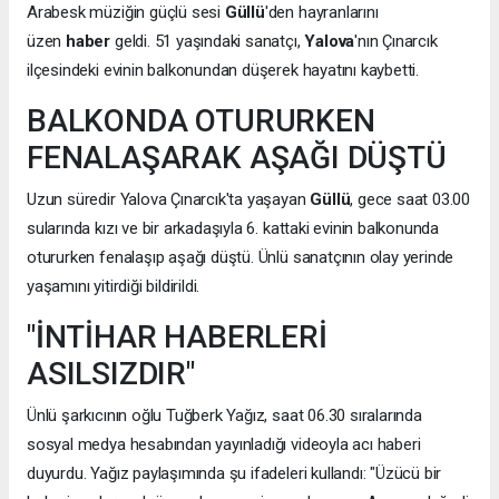
Arabesk müziğin güçlü sesi
Güllü
'den hayranlarını
üzen
haber
geldi. 51 yaşındaki sanatçı,
Yalova
'nın Çınarcık
ilçesindeki evinin balkonundan düşerek hayatını kaybetti.
BALKONDA OTURURKEN
FENALAŞARAK AŞAĞI DÜŞTÜ
Uzun süredir Yalova Çınarcık'ta yaşayan
Güllü
, gece saat 03.00
sularında kızı ve bir arkadaşıyla 6. kattaki evinin balkonunda
otururken fenalaşıp aşağı düştü. Ünlü sanatçının olay yerinde
yaşamını yitirdiği bildirildi.
"İNTİHAR HABERLERİ
ASILSIZDIR"
Ünlü şarkıcının oğlu Tuğberk Yağız, saat 06.30 sıralarında
sosyal medya hesabından yayınladığı videoyla acı haberi
duyurdu. Yağız paylaşımında şu ifadeleri kullandı: "Üzücü bir