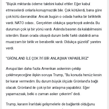
"Büyük miktarda ödeme talebini kabul ettiler. Eğer kabul
etmeselerdi onlarla konuşmazdık bile. Çok kötülerdi, bana göre
çok kötü davrandılar. Ancak bugün o odada harika bir birliktelik
vardı. NATO odası... Gerçekten oldukça şaşırtıcıydı aslında. Bu
durumun çok iyi bir yönü vardı. Aslında basının da kalabilmesini
isterdim. Basın orada olsaydı durum belki farklı olabilirdi ama
muazzam bir birlik ve beraberlik vardı. Oldukça güzeldi" yanıtını
verdi.
"GRÖNLAND İLE ÇOK İYİ BİR ANLAŞMA YAPABİLİRİZ"
Avrupa'dan daha fazla Amerikan askerinin çekilip
çekilmeyeceğine ilişkin soruya Trump, "Bu konuda henüz kesin
bir karar vermedim. Bu durum büyük ölçüde Grönland'a bağlı
olacak. Grönland ile çok iyi bir anlaşma yapabiliriz. Eğer
yapamazsak, belki o zaman asker çekerim" dedi.
Trump, kararın İran'daki gelişmelerle de bağlantılı olduğunu