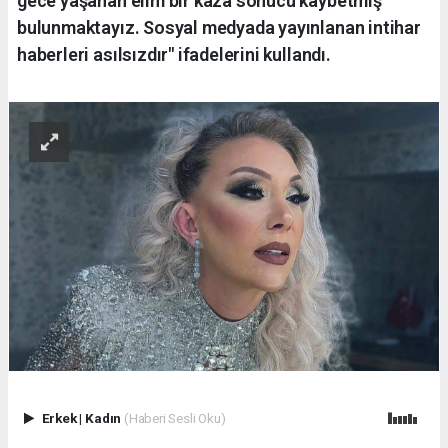
gece yaşanan elim bir kaza sonucu kaybetmiş
bulunmaktayız. Sosyal medyada yayınlanan intihar
haberleri asılsızdır" ifadelerini kullandı.
Erkek
|
Kadın
(Haberi Sesli Oku)