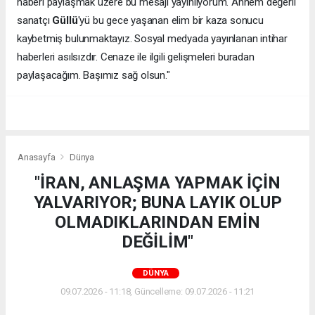
haberi paylaşmak üzere bu mesajı yayınlıyorum. Annem değerli
sanatçı
Güllü
'yü bu gece yaşanan elim bir kaza sonucu
kaybetmiş bulunmaktayız. Sosyal medyada yayınlanan intihar
haberleri asılsızdır. Cenaze ile ilgili gelişmeleri buradan
paylaşacağım. Başımız sağ olsun."
Anasayfa
Dünya
"İRAN, ANLAŞMA YAPMAK İÇİN
YALVARIYOR; BUNA LAYIK OLUP
OLMADIKLARINDAN EMİN
DEĞİLİM"
DÜNYA
09.07.2026 - 11:18, Güncelleme: 09.07.2026 - 11:21