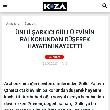
Anasayfa
Gündem
ÜNLÜ ŞARKICI GÜLLÜ EVİNİN
BALKONUNDAN DÜŞEREK
HAYATINI KAYBETTİ
GÜNDEM
26.09.2025 - 11:19
Arabesk müziğin sevilen isimlerinden Güllü, Yalova
Çınarcık'taki evinin balkonundan düşerek hayatını
kaybetti. Acı haberi oğlu sosyal medya hesabından
duyururken "Annem, değerli sanatçı Güllü'yü bu