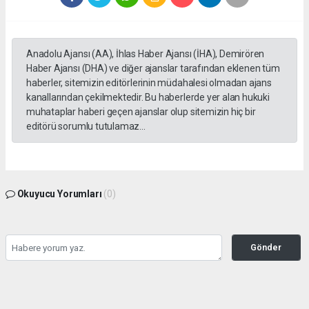
Anadolu Ajansı (AA), İhlas Haber Ajansı (İHA), Demirören
Haber Ajansı (DHA) ve diğer ajanslar tarafından eklenen tüm
haberler, sitemizin editörlerinin müdahalesi olmadan ajans
kanallarından çekilmektedir. Bu haberlerde yer alan hukuki
muhataplar haberi geçen ajanslar olup sitemizin hiç bir
editörü sorumlu tutulamaz...
Okuyucu Yorumları
(0)
Gönder
Yorum yazarak Topluluk Kuralları’nı kabul etmiş bulunuyor ve kozatv.com.tr sitesine
yaptığınız yorumunuzla ilgili doğrudan veya dolaylı tüm sorumluluğu tek başınıza
üstleniyorsunuz. Yazılan tüm yorumlardan site yönetimi hiçbir şekilde sorumlu