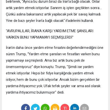
belirterek, "Ayrıca bu durum biraz da İran'a bağlı olacak. Onlar
artık yardım etmek istiyorlar. Sanırım iş işten geçtikten sonra...
Çünkü aslına bakarsanız artık yapılacak pek bir savaş kalmadı.
Yine de bazı şeyler İran'a bağlı olacak" ifadelerini kullandı.
"AVRUPALILAR, İRAN'A KARŞI YARDIM ETME ŞANSLARI
VARKEN BUNU YAPMAMAYI SEÇMİŞLERDİ"
İran'ın daha önce yardım etme fırsatını değerlendirmediğini öne
süren Trump, "Yardım etme şansları ve fırsatları varken bunu
yapmamayı seçmişlerdi. Ama biz artık bunu pek de
önemsemiyoruz" diye konuştu. Trump, "Şimdi ise yardım
etmek istiyorlar. Hepsi bir fidye karşılığında yardım etmek
istiyor, hem de bunu çok istiyorlar. Ancak bizim gerçekten bir
yardıma ihtiyacımız yok. Ufak tefek şeyler var ama asıl olarak
yardıma ihtiyacımız bulunmuyor" dedi.