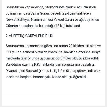
Soruşturma kapsamında, otomobilinde Narin'e ait DNA izleri
bulunan amcası Salim Güran, cesedi taşıdığını itiraf eden
Nevzat Bahtiyar, Narin'in annesi Yüksel Güran ve ağabeyi Enes
Güran'ın da aralarında bulunduğu 12 kişi tutuklandı.
2 MÜFETTİŞ GÖREVLENDİRİLDİ
Soruşturma kapsamında gözaltına alınan 23 kişiden biri olan ve
11 Eylül'de serbest bırakılan imam R.K. hakkında özellikle sosyal
medyada telefonunda uygunsuz görüntüler olduğu iddia edildi.
Bu iddialar üzerine R.K. hakkında idari soruşturma başlatıldı.
Diyanet İşleri Başkanlığı konu ile ilgili 2 müfettiş görevlendirerek
inceleme başlattı. İmamın yıllık izinde olduğu öğrenildi.