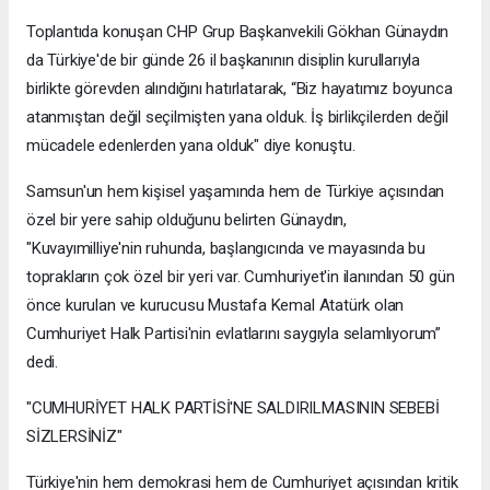
Toplantıda konuşan CHP Grup Başkanvekili Gökhan Günaydın
da Türkiye'de bir günde 26 il başkanının disiplin kurullarıyla
birlikte görevden alındığını hatırlatarak, “Biz hayatımız boyunca
atanmıştan değil seçilmişten yana olduk. İş birlikçilerden değil
mücadele edenlerden yana olduk" diye konuştu.
Samsun'un hem kişisel yaşamında hem de Türkiye açısından
özel bir yere sahip olduğunu belirten Günaydın,
"Kuvayımilliye'nin ruhunda, başlangıcında ve mayasında bu
toprakların çok özel bir yeri var. Cumhuriyet'in ilanından 50 gün
önce kurulan ve kurucusu Mustafa Kemal Atatürk olan
Cumhuriyet Halk Partisi'nin evlatlarını saygıyla selamlıyorum”
dedi.
"CUMHURİYET HALK PARTİSİ'NE SALDIRILMASININ SEBEBİ
SİZLERSİNİZ"
Türkiye'nin hem demokrasi hem de Cumhuriyet açısından kritik