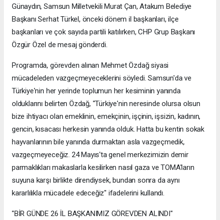
Günaydın, Samsun Milletvekili Murat Çan, Atakum Belediye
Başkanı Serhat Türkel, önceki dönem il başkanları, ilçe
başkanları ve çok sayıda partili katılırken, CHP Grup Başkanı
Özgür Özel de mesaj gönderdi.
Programda, görevden alınan Mehmet Özdağ siyasi
mücadeleden vazgeçmeyeceklerini söyledi. Samsun'da ve
Türkiye'nin her yerinde toplumun her kesiminin yanında
olduklarını belirten Özdağ, "Türkiye'nin neresinde olursa olsun
bize ihtiyacı olan emeklinin, emekçinin, işçinin, işsizin, kadının,
gencin, kısacası herkesin yanında olduk. Hatta bu kentin sokak
hayvanlarının bile yanında durmaktan asla vazgeçmedik,
vazgeçmeyeceğiz. 24 Mayıs'ta genel merkezimizin demir
parmaklıkları makaslarla kesilirken nasıl gaza ve TOMA'ların
suyuna karşı birlikte direndiysek, bundan sonra da aynı
kararlılıkla mücadele edeceğiz" ifadelerini kullandı.
"BİR GÜNDE 26 İL BAŞKANIMIZ GÖREVDEN ALINDI"