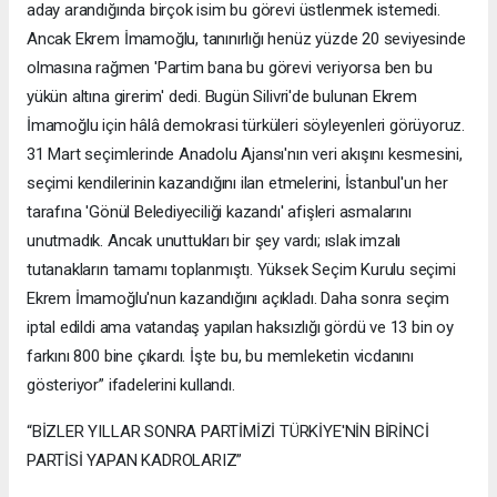
aday arandığında birçok isim bu görevi üstlenmek istemedi.
Ancak Ekrem İmamoğlu, tanınırlığı henüz yüzde 20 seviyesinde
olmasına rağmen 'Partim bana bu görevi veriyorsa ben bu
yükün altına girerim' dedi. Bugün Silivri'de bulunan Ekrem
İmamoğlu için hâlâ demokrasi türküleri söyleyenleri görüyoruz.
31 Mart seçimlerinde Anadolu Ajansı'nın veri akışını kesmesini,
seçimi kendilerinin kazandığını ilan etmelerini, İstanbul'un her
tarafına 'Gönül Belediyeciliği kazandı' afişleri asmalarını
unutmadık. Ancak unuttukları bir şey vardı; ıslak imzalı
tutanakların tamamı toplanmıştı. Yüksek Seçim Kurulu seçimi
Ekrem İmamoğlu'nun kazandığını açıkladı. Daha sonra seçim
iptal edildi ama vatandaş yapılan haksızlığı gördü ve 13 bin oy
farkını 800 bine çıkardı. İşte bu, bu memleketin vicdanını
gösteriyor” ifadelerini kullandı.
“BİZLER YILLAR SONRA PARTİMİZİ TÜRKİYE'NİN BİRİNCİ
PARTİSİ YAPAN KADROLARIZ”