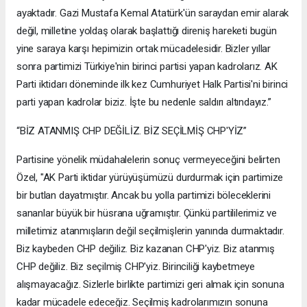
ayaktadır. Gazi Mustafa Kemal Atatürk'ün saraydan emir alarak
değil, milletine yoldaş olarak başlattığı direniş hareketi bugün
yine saraya karşı hepimizin ortak mücadelesidir. Bizler yıllar
sonra partimizi Türkiye'nin birinci partisi yapan kadrolarız. AK
Parti iktidarı döneminde ilk kez Cumhuriyet Halk Partisi'ni birinci
parti yapan kadrolar biziz. İşte bu nedenle saldırı altındayız.”
“BİZ ATANMIŞ CHP DEĞİLİZ. BİZ SEÇİLMİŞ CHP'YİZ”
Partisine yönelik müdahalelerin sonuç vermeyeceğini belirten
Özel, "AK Parti iktidar yürüyüşümüzü durdurmak için partimize
bir butlan dayatmıştır. Ancak bu yolla partimizi böleceklerini
sananlar büyük bir hüsrana uğramıştır. Çünkü partililerimiz ve
milletimiz atanmışların değil seçilmişlerin yanında durmaktadır.
Biz kaybeden CHP değiliz. Biz kazanan CHP'yiz. Biz atanmış
CHP değiliz. Biz seçilmiş CHP'yiz. Birinciliği kaybetmeye
alışmayacağız. Sizlerle birlikte partimizi geri almak için sonuna
kadar mücadele edeceğiz. Seçilmiş kadrolarımızın sonuna