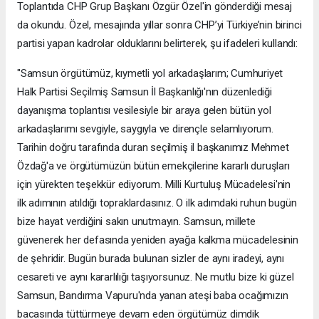
Toplantıda CHP Grup Başkanı Özgür Özel'in gönderdiği mesaj
da okundu. Özel, mesajında yıllar sonra CHP’yi Türkiye’nin birinci
partisi yapan kadrolar olduklarını belirterek, şu ifadeleri kullandı:
"Samsun örgütümüz, kıymetli yol arkadaşlarım; Cumhuriyet
Halk Partisi Seçilmiş Samsun İl Başkanlığı'nın düzenlediği
dayanışma toplantısı vesilesiyle bir araya gelen bütün yol
arkadaşlarımı sevgiyle, saygıyla ve dirençle selamlıyorum.
Tarihin doğru tarafında duran seçilmiş il başkanımız Mehmet
Özdağ'a ve örgütümüzün bütün emekçilerine kararlı duruşları
için yürekten teşekkür ediyorum. Milli Kurtuluş Mücadelesi'nin
ilk adımının atıldığı topraklardasınız. O ilk adımdaki ruhun bugün
bize hayat verdiğini sakın unutmayın. Samsun, millete
güvenerek her defasında yeniden ayağa kalkma mücadelesinin
de şehridir. Bugün burada bulunan sizler de aynı iradeyi, aynı
cesareti ve aynı kararlılığı taşıyorsunuz. Ne mutlu bize ki güzel
Samsun, Bandırma Vapuru'nda yanan ateşi baba ocağımızın
bacasında tüttürmeye devam eden örgütümüz dimdik