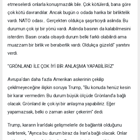
etmeselerdi onlarla konuşmazdık bile. Çok kötülerdi, bana göre
çok kötü davrandılar. Ancak bugün o odada harika bir birliktelik
vardı. NATO odası... Gerçekten oldukça şaşırtıcıydı aslında. Bu
durumun çok iyi bir yönü vardı. Aslında basının da kalabilmesini
isterdim. Basın orada olsaydı durum belki farklı olabilirdi ama
muazzam bir birlik ve beraberlik vardı. Oldukça güzeldi" yanıtını
verdi.
"GRÖNLAND İLE ÇOK İYİ BİR ANLAŞMA YAPABİLİRİZ"
Avrupa'dan daha fazla Amerikan askerinin çekilip
çekilmeyeceğine ilişkin soruya Trump, "Bu konuda henüz kesin
bir karar vermedim. Bu durum büyük ölçüde Grönland'a bağlı
olacak. Grönland ile çok iyi bir anlaşma yapabiliriz. Eğer
yapamazsak, belki o zaman asker çekerim" dedi.
Trump, kararın İran'daki gelişmelerle de bağlantılı olduğunu
belirterek, "Ayrıca bu durum biraz da İran'a bağlı olacak. Onlar