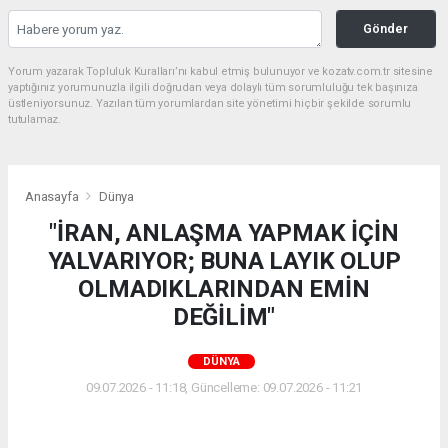
Gönder
Yorum yazarak Topluluk Kuralları’nı kabul etmiş bulunuyor ve kozatv.com.tr sitesine
yaptığınız yorumunuzla ilgili doğrudan veya dolaylı tüm sorumluluğu tek başınıza
üstleniyorsunuz. Yazılan tüm yorumlardan site yönetimi hiçbir şekilde sorumlu
tutulamaz.
Anasayfa
Dünya
"İRAN, ANLAŞMA YAPMAK İÇİN
YALVARIYOR; BUNA LAYIK OLUP
OLMADIKLARINDAN EMİN
DEĞİLİM"
DÜNYA
09.07.2026 - 11:18, Güncelleme: 09.07.2026 - 11:21