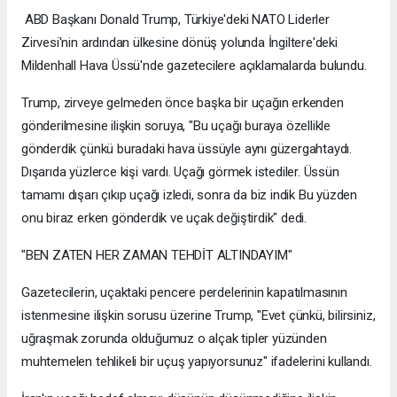
ABD Başkanı Donald Trump, Türkiye'deki NATO Liderler
Zirvesi'nin ardından ülkesine dönüş yolunda İngiltere'deki
Mildenhall Hava Üssü'nde gazetecilere açıklamalarda bulundu.
Trump, zirveye gelmeden önce başka bir uçağın erkenden
gönderilmesine ilişkin soruya, "Bu uçağı buraya özellikle
gönderdik çünkü buradaki hava üssüyle aynı güzergahtaydı.
Dışarıda yüzlerce kişi vardı. Uçağı görmek istediler. Üssün
tamamı dışarı çıkıp uçağı izledi, sonra da biz indik Bu yüzden
onu biraz erken gönderdik ve uçak değiştirdik" dedi.
"BEN ZATEN HER ZAMAN TEHDİT ALTINDAYIM"
Gazetecilerin, uçaktaki pencere perdelerinin kapatılmasının
istenmesine ilişkin sorusu üzerine Trump, "Evet çünkü, bilirsiniz,
uğraşmak zorunda olduğumuz o alçak tipler yüzünden
muhtemelen tehlikeli bir uçuş yapıyorsunuz" ifadelerini kullandı.