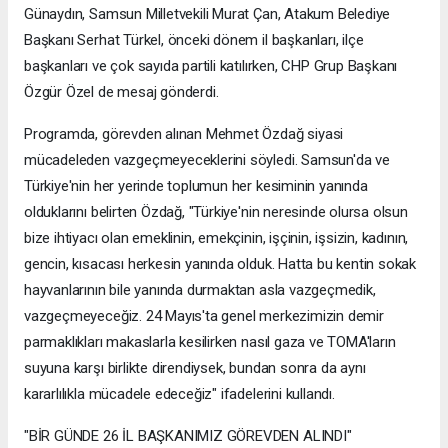
Günaydın, Samsun Milletvekili Murat Çan, Atakum Belediye
Başkanı Serhat Türkel, önceki dönem il başkanları, ilçe
başkanları ve çok sayıda partili katılırken, CHP Grup Başkanı
Özgür Özel de mesaj gönderdi.
Programda, görevden alınan Mehmet Özdağ siyasi
mücadeleden vazgeçmeyeceklerini söyledi. Samsun'da ve
Türkiye'nin her yerinde toplumun her kesiminin yanında
olduklarını belirten Özdağ, "Türkiye'nin neresinde olursa olsun
bize ihtiyacı olan emeklinin, emekçinin, işçinin, işsizin, kadının,
gencin, kısacası herkesin yanında olduk. Hatta bu kentin sokak
hayvanlarının bile yanında durmaktan asla vazgeçmedik,
vazgeçmeyeceğiz. 24 Mayıs'ta genel merkezimizin demir
parmaklıkları makaslarla kesilirken nasıl gaza ve TOMA'ların
suyuna karşı birlikte direndiysek, bundan sonra da aynı
kararlılıkla mücadele edeceğiz" ifadelerini kullandı.
"BİR GÜNDE 26 İL BAŞKANIMIZ GÖREVDEN ALINDI"