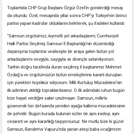
Toplantıda CHP Grup Başkanı Özgür Özel'in gönderdiği mesaj
da okundu. Özel, mesajında yıllar sonra CHP’yi Türkiye’nin birinci
partisi yapan kadrolar olduklarını belirterek, şu ifadeleri kullandı:
"Samsun örgütümüz, kıymetli yol arkadaşlarım; Cumhuriyet
Halk Partisi Seçilmiş Samsun İl Başkanlığı'nın düzenlediği
dayanışma toplantısı vesilesiyle bir araya gelen bütün yol
arkadaşlarımı sevgiyle, saygıyla ve dirençle selamlıyorum.
Tarihin doğru tarafında duran seçilmiş il başkanımız Mehmet
Özdağ'a ve örgütümüzün bütün emekçilerine kararlı duruşları
için yürekten teşekkür ediyorum. Milli Kurtuluş Mücadelesi'nin
ilk adımının atıldığı topraklardasınız. O ilk adımdaki ruhun bugün
bize hayat verdiğini sakın unutmayın. Samsun, millete
güvenerek her defasında yeniden ayağa kalkma mücadelesinin
de şehridir. Bugün burada bulunan sizler de aynı iradeyi, aynı
cesareti ve aynı kararlılığı taşıyorsunuz. Ne mutlu bize ki güzel
Samsun, Bandırma Vapuru'nda yanan ateşi baba ocağımızın