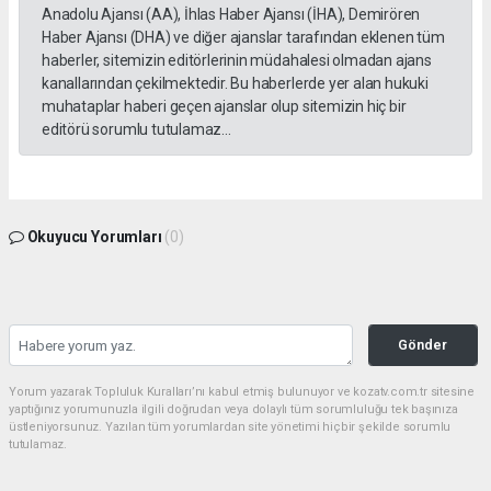
Anadolu Ajansı (AA), İhlas Haber Ajansı (İHA), Demirören
Haber Ajansı (DHA) ve diğer ajanslar tarafından eklenen tüm
haberler, sitemizin editörlerinin müdahalesi olmadan ajans
kanallarından çekilmektedir. Bu haberlerde yer alan hukuki
muhataplar haberi geçen ajanslar olup sitemizin hiç bir
editörü sorumlu tutulamaz...
Okuyucu Yorumları
(0)
Gönder
Yorum yazarak Topluluk Kuralları’nı kabul etmiş bulunuyor ve kozatv.com.tr sitesine
yaptığınız yorumunuzla ilgili doğrudan veya dolaylı tüm sorumluluğu tek başınıza
üstleniyorsunuz. Yazılan tüm yorumlardan site yönetimi hiçbir şekilde sorumlu
tutulamaz.