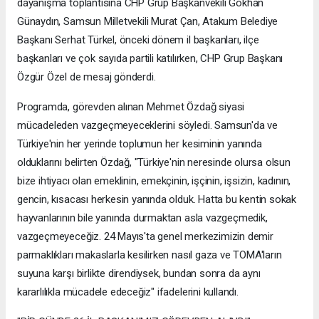
dayanışma toplantısına CHP Grup Başkanvekili Gökhan
Günaydın, Samsun Milletvekili Murat Çan, Atakum Belediye
Başkanı Serhat Türkel, önceki dönem il başkanları, ilçe
başkanları ve çok sayıda partili katılırken, CHP Grup Başkanı
Özgür Özel de mesaj gönderdi.
Programda, görevden alınan Mehmet Özdağ siyasi
mücadeleden vazgeçmeyeceklerini söyledi. Samsun'da ve
Türkiye'nin her yerinde toplumun her kesiminin yanında
olduklarını belirten Özdağ, "Türkiye'nin neresinde olursa olsun
bize ihtiyacı olan emeklinin, emekçinin, işçinin, işsizin, kadının,
gencin, kısacası herkesin yanında olduk. Hatta bu kentin sokak
hayvanlarının bile yanında durmaktan asla vazgeçmedik,
vazgeçmeyeceğiz. 24 Mayıs'ta genel merkezimizin demir
parmaklıkları makaslarla kesilirken nasıl gaza ve TOMA'ların
suyuna karşı birlikte direndiysek, bundan sonra da aynı
kararlılıkla mücadele edeceğiz" ifadelerini kullandı.