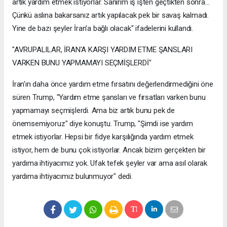
artık yardım etmek istiyorlar. Sanırım iş işten geçtikten sonra...
Çünkü aslına bakarsanız artık yapılacak pek bir savaş kalmadı.
Yine de bazı şeyler İran'a bağlı olacak" ifadelerini kullandı.
"AVRUPALILAR, İRAN'A KARŞI YARDIM ETME ŞANSLARI
VARKEN BUNU YAPMAMAYI SEÇMİŞLERDİ"
İran'ın daha önce yardım etme fırsatını değerlendirmediğini öne
süren Trump, "Yardım etme şansları ve fırsatları varken bunu
yapmamayı seçmişlerdi. Ama biz artık bunu pek de
önemsemiyoruz" diye konuştu. Trump, "Şimdi ise yardım
etmek istiyorlar. Hepsi bir fidye karşılığında yardım etmek
istiyor, hem de bunu çok istiyorlar. Ancak bizim gerçekten bir
yardıma ihtiyacımız yok. Ufak tefek şeyler var ama asıl olarak
yardıma ihtiyacımız bulunmuyor" dedi.