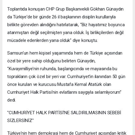
Toplantıda konuşan CHP Grup Başkanvekili Gökhan Günaydın
da Türkiye'de bir günde 26 il başkanının disiplin kurullarıyla
birlikte görevden alındığını hatırlatarak, “Biz hayatımız boyunca
atanmıştan değil seçilmişten yana olduk. İş birlikçilerden değil
mücadele edenlerden yana olduk" diye konuştu.
Samsun'un hem kişisel yaşamında hem de Türkiye açısından
özel bir yere sahip olduğunu belirten Günaydın,
"Kuvayımilliye'nin ruhunda, başlangıcında ve mayasında bu
toprakların çok özel bir yeri var. Cumhuriyet'in ilanından 50 gün
önce kurulan ve kurucusu Mustafa Kemal Atatürk olan
Cumhuriyet Halk Partisi'nin evlatlarını saygıyla selamlıyorum”
dedi.
"CUMHURİYET HALK PARTİSİ'NE SALDIRILMASININ SEBEBİ
SİZLERSİNİZ"
Türkiye'nin hem demokrasi hem de Cumhuriyet açısından kritik