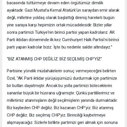
bacasında tüttürmeye devam eden örgütümüz dimdik
ayaktadır. Gazi Mustafa Kemal Atatürk'ün saraydan emir alarak
değil, milletine yoldaş olarak başlattığı direniş hareketi bugün
yine saraya karşı hepimizin ortak mücadelesidir. Bizler yıllar
sonra partimizi Türkiye'nin birinci partisi yapan kadrolarız. AK
Parti iktidarı döneminde ilk kez Cumhuriyet Halk Partisi'ni birinci
parti yapan kadrolar biziz. İşte bu nedenle saldırı altındayız.”
“BİZ ATANMIŞ CHP DEĞİLİZ. BİZ SEÇİLMİŞ CHP'YİZ”
Partisine yönelik müdahalelerin sonuç vermeyeceğini belirten
Özel, "AK Parti iktidar yürüyüşümüzü durdurmak için partimize
bir butlan dayatmıştır. Ancak bu yolla partimizi böleceklerini
sananlar büyük bir hüsrana uğramıştır. Çünkü partililerimiz ve
milletimiz atanmışların değil seçilmişlerin yanında durmaktadır.
Biz kaybeden CHP değiliz. Biz kazanan CHP'yiz. Biz atanmış
CHP değiliz. Biz seçilmiş CHP'yiz. Birinciliği kaybetmeye
alışmayacağız. Sizlerle birlikte partimizi geri almak için sonuna