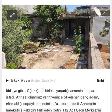
Erkek
|
Kadın
(Haberi Sesli Oku)
İddiaya göre, Oğuz Çetin birlikte yaşadığı annesinden para
istedi. Annesi olumsuz yanıt verince öfkelenen genç adam,
eline aldığı sopayla annesini defalarca darbetti. Annesinin
hareketsiz kaldığını fark eden Çetin, 112 Acil Çağrı Merkezi’ni