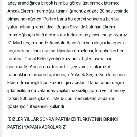
aday arandığında birçok isim bu görevi üstlenmek istemedi.
Ancak Ekrem İmamoğlu, tanınırlığı henüz yüzde 20 seviyesinde
olmasına rağmen 'Partim bana bu görevi veriyorsa ben bu
yükün altına girerim' dedi. Bugün Silivri'de bulunan Ekrem
İmamoğlu için hâlâ demokrasi türküleri söyleyenleri görüyoruz.
31 Mart seçimlerinde Anadolu Ajansı'nın veri akışını kesmesini,
seçimi kendilerinin kazandığını ilan etmelerini, İstanbul'un her
tarafına 'Gönül Belediyeciliği kazandı' afişleri asmalarını
unutmadık. Ancak unuttukları bir şey vardı; ıslak imzalı
tutanakların tamamı toplanmıştı. Yüksek Seçim Kurulu seçimi
Ekrem İmamoğlu'nun kazandığını açıkladı. Daha sonra seçim
iptal edildi ama vatandaş yapılan haksızlığı gördü ve 13 bin oy
farkını 800 bine çıkardı. İşte bu, bu memleketin vicdanını
gösteriyor” ifadelerini kullandı.
“BİZLER YILLAR SONRA PARTİMİZİ TÜRKİYE'NİN BİRİNCİ
PARTİSİ YAPAN KADROLARIZ”