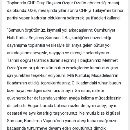
Toplantıda CHP Grup Başkanı Özgür Özel'in gönderdiği mesaj
da okundu. Özel, mesajında yıllar sonra CHP’yi Türkiye’nin birinci
partisi yapan kadrolar olduklarını belirterek, şu ifadeleri kullandı:
"Samsun örgütümüz, kıymetli yol arkadaşlarım; Cumhuriyet
Halk Partisi Seçilmiş Samsun İl Başkanlığı'nın düzenlediği
dayanışma toplantısı vesilesiyle bir araya gelen bütün yol
arkadaşlarımı sevgiyle, saygıyla ve dirençle selamlıyorum.
Tarihin doğru tarafında duran seçilmiş il başkanımız Mehmet
Özdağ'a ve örgütümüzün bütün emekçilerine kararlı duruşları
için yürekten teşekkür ediyorum. Milli Kurtuluş Mücadelesi'nin
ilk adımının atıldığı topraklardasınız. O ilk adımdaki ruhun bugün
bize hayat verdiğini sakın unutmayın. Samsun, millete
güvenerek her defasında yeniden ayağa kalkma mücadelesinin
de şehridir. Bugün burada bulunan sizler de aynı iradeyi, aynı
cesareti ve aynı kararlılığı taşıyorsunuz. Ne mutlu bize ki güzel
Samsun, Bandırma Vapuru'nda yanan ateşi baba ocağımızın
bacasında tüttürmeye devam eden örgütümüz dimdik