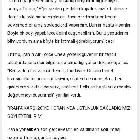
İran'ın uçağı hedef almayı düşünüp düşünmediğine ilişkin
soruya Trump, "Eğer sizden perdeleri kapatmanızı istedilerse,
demek ki öyle hissetmişlerdir. Bana perdemi kapatmamı
söylemediler ama söyleselerdi yapardım. Bunlar hasta insanlar.
Böyle bir şeyi yapabileceklerini düşünebilirim. Bunu yaptıklarını
bilmiyordum ama böyle bir ihtimali görebiliyorum" dedi.
Trump, İran'ın Air Force One'a yönelik güvenilir bir tehdit
oluşturduğuna dair bilgisi olup olmadığı yönündeki soruya ise,
"Ben zaten her zaman tehdit altındayım. Onların hedef
listesindeki bir numaralı kişiyim; sizden bile önce. Ama ben
gidersem siz de gidersiniz, değil mi? Belki de bazılarınız meslek
değiştirmeyi düşünmeli" yanıtını verdi.
"İRAN'A KARŞI 20'YE 1 ORANINDA ÜSTÜNLÜK SAĞLADIĞIMIZI
SÖYLEYEBİLİRİM"
İran'a yönelik en son gerçekleştirilen saldırıların sorulması
üzerine Trump, şunları söyledi: