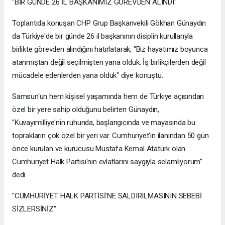
"BİR GÜNDE 26 İL BAŞKANIMIZ GÖREVDEN ALINDI"
Toplantıda konuşan CHP Grup Başkanvekili Gökhan Günaydın
da Türkiye'de bir günde 26 il başkanının disiplin kurullarıyla
birlikte görevden alındığını hatırlatarak, “Biz hayatımız boyunca
atanmıştan değil seçilmişten yana olduk. İş birlikçilerden değil
mücadele edenlerden yana olduk" diye konuştu.
Samsun'un hem kişisel yaşamında hem de Türkiye açısından
özel bir yere sahip olduğunu belirten Günaydın,
"Kuvayımilliye'nin ruhunda, başlangıcında ve mayasında bu
toprakların çok özel bir yeri var. Cumhuriyet'in ilanından 50 gün
önce kurulan ve kurucusu Mustafa Kemal Atatürk olan
Cumhuriyet Halk Partisi'nin evlatlarını saygıyla selamlıyorum”
dedi.
"CUMHURİYET HALK PARTİSİ'NE SALDIRILMASININ SEBEBİ
SİZLERSİNİZ"