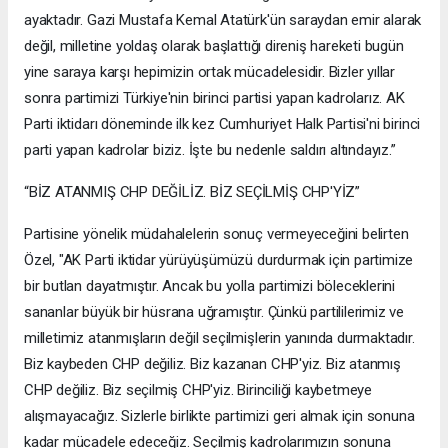
ayaktadır. Gazi Mustafa Kemal Atatürk'ün saraydan emir alarak
değil, milletine yoldaş olarak başlattığı direniş hareketi bugün
yine saraya karşı hepimizin ortak mücadelesidir. Bizler yıllar
sonra partimizi Türkiye'nin birinci partisi yapan kadrolarız. AK
Parti iktidarı döneminde ilk kez Cumhuriyet Halk Partisi'ni birinci
parti yapan kadrolar biziz. İşte bu nedenle saldırı altındayız.”
“BİZ ATANMIŞ CHP DEĞİLİZ. BİZ SEÇİLMİŞ CHP'YİZ”
Partisine yönelik müdahalelerin sonuç vermeyeceğini belirten
Özel, "AK Parti iktidar yürüyüşümüzü durdurmak için partimize
bir butlan dayatmıştır. Ancak bu yolla partimizi böleceklerini
sananlar büyük bir hüsrana uğramıştır. Çünkü partililerimiz ve
milletimiz atanmışların değil seçilmişlerin yanında durmaktadır.
Biz kaybeden CHP değiliz. Biz kazanan CHP'yiz. Biz atanmış
CHP değiliz. Biz seçilmiş CHP'yiz. Birinciliği kaybetmeye
alışmayacağız. Sizlerle birlikte partimizi geri almak için sonuna
kadar mücadele edeceğiz. Seçilmiş kadrolarımızın sonuna