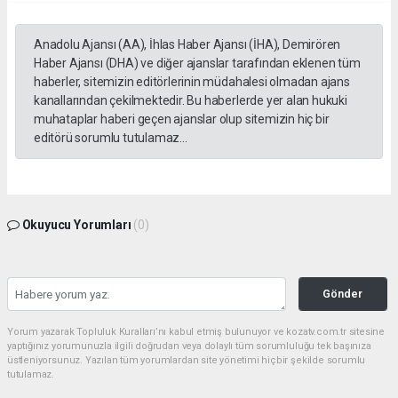
Anadolu Ajansı (AA), İhlas Haber Ajansı (İHA), Demirören
Haber Ajansı (DHA) ve diğer ajanslar tarafından eklenen tüm
haberler, sitemizin editörlerinin müdahalesi olmadan ajans
kanallarından çekilmektedir. Bu haberlerde yer alan hukuki
muhataplar haberi geçen ajanslar olup sitemizin hiç bir
editörü sorumlu tutulamaz...
Okuyucu Yorumları
(0)
Gönder
Yorum yazarak Topluluk Kuralları’nı kabul etmiş bulunuyor ve kozatv.com.tr sitesine
yaptığınız yorumunuzla ilgili doğrudan veya dolaylı tüm sorumluluğu tek başınıza
üstleniyorsunuz. Yazılan tüm yorumlardan site yönetimi hiçbir şekilde sorumlu
tutulamaz.