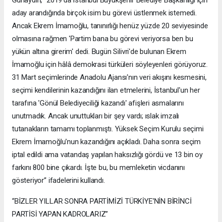
Günaydın, "2019'da İstanbul Büyükşehir Belediye Başkanlığı için
aday arandığında birçok isim bu görevi üstlenmek istemedi.
Ancak Ekrem İmamoğlu, tanınırlığı henüz yüzde 20 seviyesinde
olmasına rağmen 'Partim bana bu görevi veriyorsa ben bu
yükün altına girerim' dedi. Bugün Silivri'de bulunan Ekrem
İmamoğlu için hâlâ demokrasi türküleri söyleyenleri görüyoruz.
31 Mart seçimlerinde Anadolu Ajansı'nın veri akışını kesmesini,
seçimi kendilerinin kazandığını ilan etmelerini, İstanbul'un her
tarafına 'Gönül Belediyeciliği kazandı' afişleri asmalarını
unutmadık. Ancak unuttukları bir şey vardı; ıslak imzalı
tutanakların tamamı toplanmıştı. Yüksek Seçim Kurulu seçimi
Ekrem İmamoğlu'nun kazandığını açıkladı. Daha sonra seçim
iptal edildi ama vatandaş yapılan haksızlığı gördü ve 13 bin oy
farkını 800 bine çıkardı. İşte bu, bu memleketin vicdanını
gösteriyor” ifadelerini kullandı.
“BİZLER YILLAR SONRA PARTİMİZİ TÜRKİYE'NİN BİRİNCİ
PARTİSİ YAPAN KADROLARIZ”