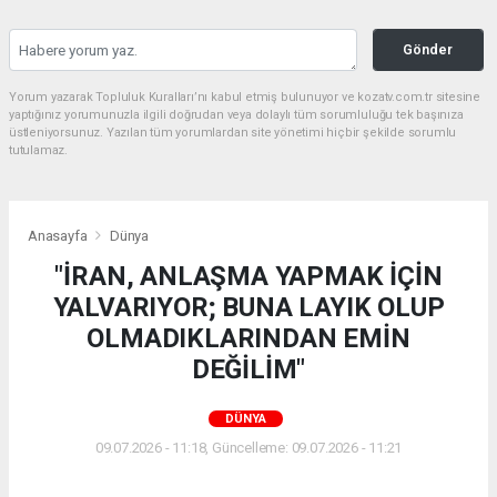
Gönder
Yorum yazarak Topluluk Kuralları’nı kabul etmiş bulunuyor ve kozatv.com.tr sitesine
yaptığınız yorumunuzla ilgili doğrudan veya dolaylı tüm sorumluluğu tek başınıza
üstleniyorsunuz. Yazılan tüm yorumlardan site yönetimi hiçbir şekilde sorumlu
tutulamaz.
Anasayfa
Dünya
"İRAN, ANLAŞMA YAPMAK İÇİN
YALVARIYOR; BUNA LAYIK OLUP
OLMADIKLARINDAN EMİN
DEĞİLİM"
DÜNYA
09.07.2026 - 11:18, Güncelleme: 09.07.2026 - 11:21