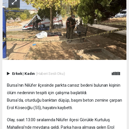
Erkek
|
Kadın
(Haberi Sesli Oku)
Bursa'nın Nilüfer ilçesinde parkta cansız bedeni bulunan kişinin
ölüm nedeninin tespiti için çalışma başlatıldı.
Bursa'da, oturduğu banktan düşüp, başını beton zemine çarpan
Erol Köseoğlu (55), hayatını kaybetti.
Olay, saat 13.00 sıralarında Nilüfer ilçesi Görükle Kurtuluş
Mahallesi’nde meydana geldi. Parka hava almaya gelen Erol