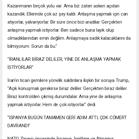
Kazanmanın birçok yolu var. Ama biz zaten askeri açıdan
kazandık. Ellerinde çok az şey kaldı. Anlaşma yapmak için can
atıyorlar, yalvarıyorlar. Bir süre önce bizi aradılar. Gerçekten
anlaşma yapmak istiyorlar. Ben sadece buna layık olup
olmadıklarından emin değilim. Anlaşmaya sadık kalacaklarını da
bilmiyorum. Sorun da bu."
"İRANLILAR BİRAZ DELİLER, YİNE DE ANLAŞMA YAPMAK
İSTİYORLAR"
İran'ın ticari gemilere yönelik saldırılara ilişkin bir soruya Trump,
"Açık konuşmak gerekirse biraz deliler. Gerçekten biraz deliler.
Biraz kontrolden çıkmış durumdalar. Ama yine de anlaşma
yapmak istiyorlar. Hem de çok istiyorlar" dedi.
"İSPANYA BUGÜN TAMAMEN GERİ ADIM ATTI, ÇOK CÖMERT
DAVRANDI"
NATO Zirvesi öncesinde İspanya, İngiltere ve Almanya