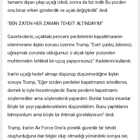
tamamı dışarı çıkıp uçağı izledi, sonra da biz indik Bu yüzden
onu biraz erken gönderdik ve uçak değiştirdik" dedi.
"BEN ZATEN HER ZAMAN TEHDİT ALTINDAYIM"
Gazetecilerin, uçaktaki pencere perdelerinin kapatılmasının
istenmesine ilişkin sorusu üzerine Trump, "Evet çünkü, bilirsiniz,
uğraşmak zorunda olduğumuz o alçak tipler yüzünden
muhtemelen tehlikeli bir uçuş yapıyorsunuz" ifadelerini kullandı.
İran'ın uçağı hedef almayı düşünüp düşünmediğine ilişkin
soruya Trump, "Eğer sizden perdeleri kapatmanızı istedilerse,
demek ki öyle hissetmişlerdir. Bana perdemi kapatmamı
söylemediler ama söyleselerdi yapardım. Bunlar hasta insanlar.
Böyle bir şeyi yapabileceklerini düşünebilirim. Bunu yaptıklarını
bilmiyordum ama böyle bir ihtimali görebiliyorum" dedi.
Trump, İran'ın Air Force One'a yönelik güvenilir bir tehdit
oluşturduğuna dair bilgisi olup olmadığı yönündeki soruya ise,