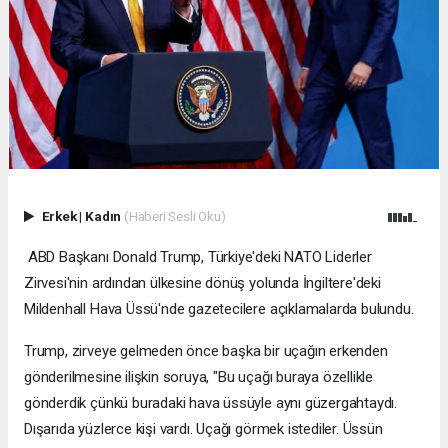
Erkek
|
Kadın
(Haberi Sesli Oku)
ABD Başkanı Donald Trump, Türkiye'deki NATO Liderler
Zirvesi'nin ardından ülkesine dönüş yolunda İngiltere'deki
Mildenhall Hava Üssü'nde gazetecilere açıklamalarda bulundu.
Trump, zirveye gelmeden önce başka bir uçağın erkenden
gönderilmesine ilişkin soruya, "Bu uçağı buraya özellikle
gönderdik çünkü buradaki hava üssüyle aynı güzergahtaydı.
Dışarıda yüzlerce kişi vardı. Uçağı görmek istediler. Üssün