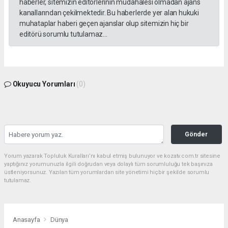
haberler, sitemizin editörlerinin müdahalesi olmadan ajans
kanallarından çekilmektedir. Bu haberlerde yer alan hukuki
muhataplar haberi geçen ajanslar olup sitemizin hiç bir
editörü sorumlu tutulamaz...
Okuyucu Yorumları
(0)
Gönder
Yorum yazarak Topluluk Kuralları’nı kabul etmiş bulunuyor ve kozatv.com.tr sitesine
yaptığınız yorumunuzla ilgili doğrudan veya dolaylı tüm sorumluluğu tek başınıza
üstleniyorsunuz. Yazılan tüm yorumlardan site yönetimi hiçbir şekilde sorumlu
tutulamaz.
Anasayfa
Dünya