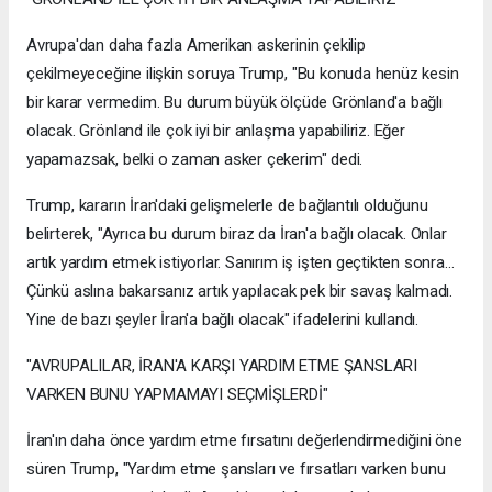
Avrupa'dan daha fazla Amerikan askerinin çekilip
çekilmeyeceğine ilişkin soruya Trump, "Bu konuda henüz kesin
bir karar vermedim. Bu durum büyük ölçüde Grönland'a bağlı
olacak. Grönland ile çok iyi bir anlaşma yapabiliriz. Eğer
yapamazsak, belki o zaman asker çekerim" dedi.
Trump, kararın İran'daki gelişmelerle de bağlantılı olduğunu
belirterek, "Ayrıca bu durum biraz da İran'a bağlı olacak. Onlar
artık yardım etmek istiyorlar. Sanırım iş işten geçtikten sonra...
Çünkü aslına bakarsanız artık yapılacak pek bir savaş kalmadı.
Yine de bazı şeyler İran'a bağlı olacak" ifadelerini kullandı.
"AVRUPALILAR, İRAN'A KARŞI YARDIM ETME ŞANSLARI
VARKEN BUNU YAPMAMAYI SEÇMİŞLERDİ"
İran'ın daha önce yardım etme fırsatını değerlendirmediğini öne
süren Trump, "Yardım etme şansları ve fırsatları varken bunu