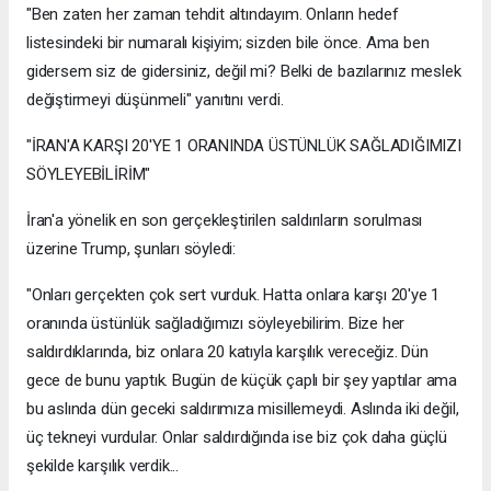
"Ben zaten her zaman tehdit altındayım. Onların hedef
listesindeki bir numaralı kişiyim; sizden bile önce. Ama ben
gidersem siz de gidersiniz, değil mi? Belki de bazılarınız meslek
değiştirmeyi düşünmeli" yanıtını verdi.
"İRAN'A KARŞI 20'YE 1 ORANINDA ÜSTÜNLÜK SAĞLADIĞIMIZI
SÖYLEYEBİLİRİM"
İran'a yönelik en son gerçekleştirilen saldırıların sorulması
üzerine Trump, şunları söyledi:
"Onları gerçekten çok sert vurduk. Hatta onlara karşı 20'ye 1
oranında üstünlük sağladığımızı söyleyebilirim. Bize her
saldırdıklarında, biz onlara 20 katıyla karşılık vereceğiz. Dün
gece de bunu yaptık. Bugün de küçük çaplı bir şey yaptılar ama
bu aslında dün geceki saldırımıza misillemeydi. Aslında iki değil,
üç tekneyi vurdular. Onlar saldırdığında ise biz çok daha güçlü
şekilde karşılık verdik...