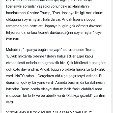
liderleriyle sorunlar yaşadığı yönündeki açıklamalarını
hatırlatılması üzerine Trump, "Evet. İspanya ile ilgili sorunlarım
olduğunu söylemiştim, hala da var. Ancak İspanya bugün
tamamen geri adım attı. İspanya bugün çok cömert davrandı.
Biliyorsunuz, onlara ticareti durduracağımı söylemiştim" diye
konuştu.
Muhabirin, "İspanya bugün ne yaptı" sorusuna ise Trump,
"Büyük miktarda ödeme talebini kabul ettiler. Eğer kabul
etmeselerdi onlarla konuşmazdık bile. Çok kötülerdi, bana göre
çok kötü davrandılar. Ancak bugün o odada harika bir birliktelik
vardı. NATO odası... Gerçekten oldukça şaşırtıcıydı aslında. Bu
durumun çok iyi bir yönü vardı. Aslında basının da kalabilmesini
isterdim. Basın orada olsaydı durum belki farklı olabilirdi ama
muazzam bir birlik ve beraberlik vardı. Oldukça güzeldi" yanıtını
verdi.
"GRÖNLAND İLE ÇOK İYİ BİR ANLAŞMA YAPABİLİRİZ"