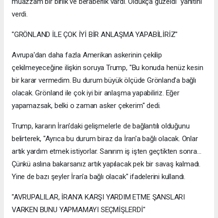
muazzam bir birlik ve beraberlik vardı. Oldukça güzeldi" yanıtını
verdi.
"GRÖNLAND İLE ÇOK İYİ BİR ANLAŞMA YAPABİLİRİZ"
Avrupa'dan daha fazla Amerikan askerinin çekilip
çekilmeyeceğine ilişkin soruya Trump, "Bu konuda henüz kesin
bir karar vermedim. Bu durum büyük ölçüde Grönland'a bağlı
olacak. Grönland ile çok iyi bir anlaşma yapabiliriz. Eğer
yapamazsak, belki o zaman asker çekerim" dedi.
Trump, kararın İran'daki gelişmelerle de bağlantılı olduğunu
belirterek, "Ayrıca bu durum biraz da İran'a bağlı olacak. Onlar
artık yardım etmek istiyorlar. Sanırım iş işten geçtikten sonra...
Çünkü aslına bakarsanız artık yapılacak pek bir savaş kalmadı.
Yine de bazı şeyler İran'a bağlı olacak" ifadelerini kullandı.
"AVRUPALILAR, İRAN'A KARŞI YARDIM ETME ŞANSLARI
VARKEN BUNU YAPMAMAYI SEÇMİŞLERDİ"