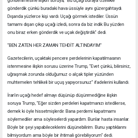
gönderilmesine ilişkin soruya, "Bu uçağı buraya özellikle
gönderdik çünkü buradaki hava üssüyle aynı güzergahtaydı.
Dışarıda yüzlerce kişi vardı. Uçağı görmek istediler. Üssün
tamamı dışarı çıkıp uçağı izledi, sonra da biz indik Bu yüzden
onu biraz erken gönderdik ve uçak değiştirdik" dedi.
"BEN ZATEN HER ZAMAN TEHDİT ALTINDAYIM"
Gazetecilerin, uçaktaki pencere perdelerinin kapatılmasının
istenmesine ilişkin sorusu üzerine Trump, "Evet çünkü, bilirsiniz,
uğraşmak zorunda olduğumuz o alçak tipler yüzünden
muhtemelen tehlikeli bir uçuş yapıyorsunuz" ifadelerini kullandı.
İran'ın uçağı hedef almayı düşünüp düşünmediğine ilişkin
soruya Trump, "Eğer sizden perdeleri kapatmanızı istedilerse,
demek ki öyle hissetmişlerdir. Bana perdemi kapatmamı
söylemediler ama söyleselerdi yapardım. Bunlar hasta insanlar.
Böyle bir şeyi yapabileceklerini düşünebilirim. Bunu yaptıklarını
bilmiyordum ama böyle bir ihtimali görebiliyorum" dedi.