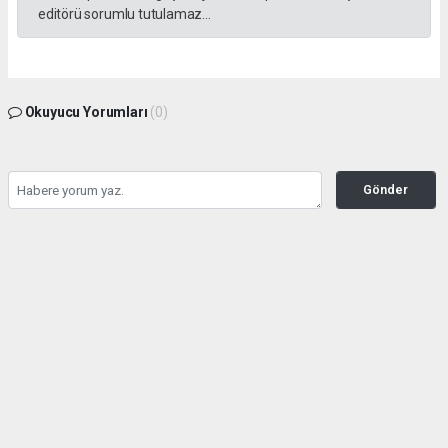
editörü sorumlu tutulamaz...
Okuyucu Yorumları
(0)
Gönder
Yorum yazarak Topluluk Kuralları’nı kabul etmiş bulunuyor ve kozatv.com.tr sitesine
yaptığınız yorumunuzla ilgili doğrudan veya dolaylı tüm sorumluluğu tek başınıza
üstleniyorsunuz. Yazılan tüm yorumlardan site yönetimi hiçbir şekilde sorumlu
tutulamaz.
haber paketi
haber scripti
haber yazılımı
Tüm hakları saklı tutulmaktadır.Copyright 2026©
Haber Yazılımı:
Web Aksiyon ®