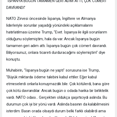
"İSPANYA BUGÜN TAMAMEN GERİ ADIM ATTI, ÇOK CÖMERT
DAVRANDI"
NATO Zirvesi öncesinde İspanya, İngiltere ve Almanya
liderleriyle sorunlar yaşadığı yönündeki açıklamalarını
hatırlatılması üzerine Trump, "Evet. İspanya ile ilgili sorunlarım
olduğunu söylemiştim, hala da var. Ancak İspanya bugün
tamamen geri adım attı. İspanya bugün çok cömert davrandı.
Biliyorsunuz, onlara ticareti durduracağımı söylemiştim" diye
konuştu.
Muhabirin, "İspanya bugün ne yaptı" sorusuna ise Trump,
"Büyük miktarda ödeme talebini kabul ettiler. Eğer kabul
etmeselerdi onlarla konuşmazdık bile. Çok kötülerdi, bana göre
çok kötü davrandılar. Ancak bugün o odada harika bir birliktelik
vardı. NATO odası... Gerçekten oldukça şaşırtıcıydı aslında. Bu
durumun çok iyi bir yönü vardı. Aslında basının da kalabilmesini
isterdim. Basın orada olsaydı durum belki farklı olabilirdi ama