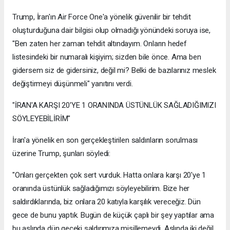
Trump, İran'ın Air Force One'a yönelik güvenilir bir tehdit
oluşturduğuna dair bilgisi olup olmadığı yönündeki soruya ise,
"Ben zaten her zaman tehdit altındayım. Onların hedef
listesindeki bir numaralı kişiyim; sizden bile önce. Ama ben
gidersem siz de gidersiniz, değil mi? Belki de bazılarınız meslek
değiştirmeyi düşünmeli" yanıtını verdi.
"İRAN'A KARŞI 20'YE 1 ORANINDA ÜSTÜNLÜK SAĞLADIĞIMIZI
SÖYLEYEBİLİRİM"
İran'a yönelik en son gerçekleştirilen saldırıların sorulması
üzerine Trump, şunları söyledi:
"Onları gerçekten çok sert vurduk. Hatta onlara karşı 20'ye 1
oranında üstünlük sağladığımızı söyleyebilirim. Bize her
saldırdıklarında, biz onlara 20 katıyla karşılık vereceğiz. Dün
gece de bunu yaptık. Bugün de küçük çaplı bir şey yaptılar ama
bu aslında dün geceki saldırımıza misillemeydi. Aslında iki değil,