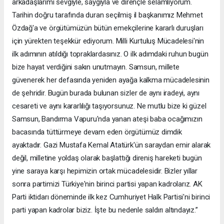
arkadaşlarımı sevgiyle, saygıyla ve dirençle selamlıyorum.
Tarihin doğru tarafında duran seçilmiş il başkanımız Mehmet
Özdağ'a ve örgütümüzün bütün emekçilerine kararlı duruşları
için yürekten teşekkür ediyorum. Milli Kurtuluş Mücadelesi'nin
ilk adımının atıldığı topraklardasınız. O ilk adımdaki ruhun bugün
bize hayat verdiğini sakın unutmayın. Samsun, millete
güvenerek her defasında yeniden ayağa kalkma mücadelesinin
de şehridir. Bugün burada bulunan sizler de aynı iradeyi, aynı
cesareti ve aynı kararlılığı taşıyorsunuz. Ne mutlu bize ki güzel
Samsun, Bandırma Vapuru'nda yanan ateşi baba ocağımızın
bacasında tüttürmeye devam eden örgütümüz dimdik
ayaktadır. Gazi Mustafa Kemal Atatürk'ün saraydan emir alarak
değil, milletine yoldaş olarak başlattığı direniş hareketi bugün
yine saraya karşı hepimizin ortak mücadelesidir. Bizler yıllar
sonra partimizi Türkiye'nin birinci partisi yapan kadrolarız. AK
Parti iktidarı döneminde ilk kez Cumhuriyet Halk Partisi'ni birinci
parti yapan kadrolar biziz. İşte bu nedenle saldırı altındayız.”