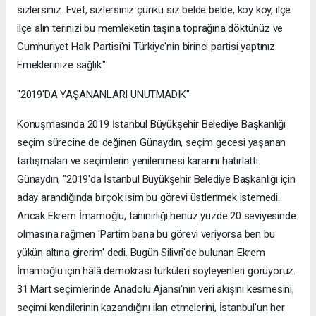
sizlersiniz. Evet, sizlersiniz çünkü siz belde belde, köy köy, ilçe
ilçe alın terinizi bu memleketin taşına toprağına döktünüz ve
Cumhuriyet Halk Partisi'ni Türkiye'nin birinci partisi yaptınız.
Emeklerinize sağlık."
"2019'DA YAŞANANLARI UNUTMADIK"
Konuşmasında 2019 İstanbul Büyükşehir Belediye Başkanlığı
seçim sürecine de değinen Günaydın, seçim gecesi yaşanan
tartışmaları ve seçimlerin yenilenmesi kararını hatırlattı.
Günaydın, "2019'da İstanbul Büyükşehir Belediye Başkanlığı için
aday arandığında birçok isim bu görevi üstlenmek istemedi.
Ancak Ekrem İmamoğlu, tanınırlığı henüz yüzde 20 seviyesinde
olmasına rağmen 'Partim bana bu görevi veriyorsa ben bu
yükün altına girerim' dedi. Bugün Silivri'de bulunan Ekrem
İmamoğlu için hâlâ demokrasi türküleri söyleyenleri görüyoruz.
31 Mart seçimlerinde Anadolu Ajansı'nın veri akışını kesmesini,
seçimi kendilerinin kazandığını ilan etmelerini, İstanbul'un her