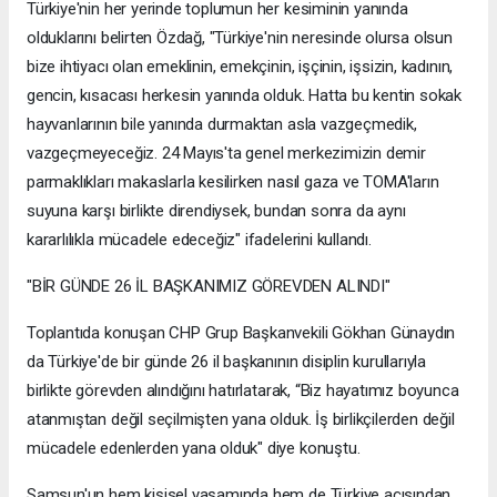
Türkiye'nin her yerinde toplumun her kesiminin yanında
olduklarını belirten Özdağ, "Türkiye'nin neresinde olursa olsun
bize ihtiyacı olan emeklinin, emekçinin, işçinin, işsizin, kadının,
gencin, kısacası herkesin yanında olduk. Hatta bu kentin sokak
hayvanlarının bile yanında durmaktan asla vazgeçmedik,
vazgeçmeyeceğiz. 24 Mayıs'ta genel merkezimizin demir
parmaklıkları makaslarla kesilirken nasıl gaza ve TOMA'ların
suyuna karşı birlikte direndiysek, bundan sonra da aynı
kararlılıkla mücadele edeceğiz" ifadelerini kullandı.
"BİR GÜNDE 26 İL BAŞKANIMIZ GÖREVDEN ALINDI"
Toplantıda konuşan CHP Grup Başkanvekili Gökhan Günaydın
da Türkiye'de bir günde 26 il başkanının disiplin kurullarıyla
birlikte görevden alındığını hatırlatarak, “Biz hayatımız boyunca
atanmıştan değil seçilmişten yana olduk. İş birlikçilerden değil
mücadele edenlerden yana olduk" diye konuştu.
Samsun'un hem kişisel yaşamında hem de Türkiye açısından