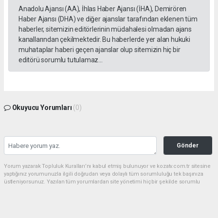
Anadolu Ajansı (AA), İhlas Haber Ajansı (İHA), Demirören
Haber Ajansı (DHA) ve diğer ajanslar tarafından eklenen tüm
haberler, sitemizin editörlerinin müdahalesi olmadan ajans
kanallarından çekilmektedir. Bu haberlerde yer alan hukuki
muhataplar haberi geçen ajanslar olup sitemizin hiç bir
editörü sorumlu tutulamaz...
Okuyucu Yorumları
(0)
Gönder
Yorum yazarak Topluluk Kuralları’nı kabul etmiş bulunuyor ve kozatv.com.tr sitesine
yaptığınız yorumunuzla ilgili doğrudan veya dolaylı tüm sorumluluğu tek başınıza
üstleniyorsunuz. Yazılan tüm yorumlardan site yönetimi hiçbir şekilde sorumlu
tutulamaz.