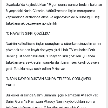
Diyarbakır'da kaybolduktan 19 gün sonra cansız bedeni bulunan
8 yaşındaki Narin Güran'ın öldürülmesine ilişkin soruşturma
kapsamında aralarında anne ve ağabeyinin de bulunduğu 8 kişi
tutuklanarak cezaevine gönderildi.
"CİNAYETİN SIRRI ÇÖZÜLDÜ"
Narin'in katledilişine ilişkin soruşturma sürerken cinayetin sırrını
çözecek bir ses kaydı dosyaya girdi. Halk TV muhabiri Ferit
Demir şu ifadeleri kullandı; "Cinayetin sırrı çözüldü. Şu anda
tutuklamaya sevk edilen sanıklardan birinin ses kaydı dosyaya
girdi. Tutuklamaya sevk edilen 9 kişi var.
"NARİN KAYBOLDUKTAN SONRA TELEFON GÖRÜŞMESİ
YAPTI"
Bu kişiler arasında Salim Güran'ın işçisi Ramazan Atasoy var.
Salim Güran'la Ramazan Atasoy Narin kaybolduktan sonra
telefon görüşmesi yaptı. O kayıtlar ortaya çıktı. O ses