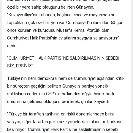
özel bir yere sahip olduğunu belirten Günaydın,
"Kuvayımilliye'nin ruhunda, başlangıcında ve mayasında bu
toprakların çok özel bir yeri var. Cumhuriyet'in ilanından 50 gün
önce kurulan ve kurucusu Mustafa Kemal Atatürk olan
Cumhuriyet Halk Partisi'nin evlatlarını saygıyla selamlıyorum”
dedi.
"CUMHURİYET HALK PARTİSİ'NE SALDIRILMASININ SEBEBİ
SİZLERSİNİZ"
Türkiye'nin hem demokrasi hem de Cumhuriyet açısından kritik
bir süreçten geçtiğini belirten Günaydın, partiye yönelik
saldırıların nedeninin CHP'nin halkın desteğiyle birinci parti
durumuna gelmesi olduğunu belirterek, şunları kaydetti:
"Türkiye bir taraftan tarihinin en riskli dönemlerinden birini
yaşıyor, diğer taraftan partimize yönelik saldırıların ardı arkası
kesilmiyor. Cumhuriyet Halk Partisi'ne saldırılmasının sebebi