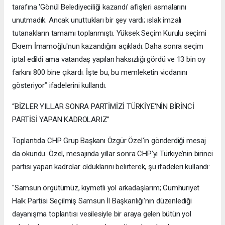
tarafına 'Gönül Belediyeciliği kazandı' afişleri asmalarını
unutmadık. Ancak unuttukları bir şey vardı; ıslak imzalı
tutanakların tamamı toplanmıştı. Yüksek Seçim Kurulu seçimi
Ekrem İmamoğlu'nun kazandığını açıkladı. Daha sonra seçim
iptal edildi ama vatandaş yapılan haksızlığı gördü ve 13 bin oy
farkını 800 bine çıkardı. İşte bu, bu memleketin vicdanını
gösteriyor” ifadelerini kullandı.
“BİZLER YILLAR SONRA PARTİMİZİ TÜRKİYE'NİN BİRİNCİ
PARTİSİ YAPAN KADROLARIZ”
Toplantıda CHP Grup Başkanı Özgür Özel'in gönderdiği mesaj
da okundu. Özel, mesajında yıllar sonra CHP’yi Türkiye’nin birinci
partisi yapan kadrolar olduklarını belirterek, şu ifadeleri kullandı:
"Samsun örgütümüz, kıymetli yol arkadaşlarım; Cumhuriyet
Halk Partisi Seçilmiş Samsun İl Başkanlığı'nın düzenlediği
dayanışma toplantısı vesilesiyle bir araya gelen bütün yol