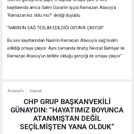
kayıtlarında amca Salim Güran'ın işçisi Ramazan Atasoy'a
'Ramazan kız öldü mü?' dediği duyuldu.
"NARİN'İN SAĞ TESLİM EDİLDİĞİ ORTAYA ÇIKIYOR"
Bu ses kayıtlarından Narin'in Ramazan Atasoy'a sağ teslim
edildiği ortaya çıkıyor. Aynı zamanda itirafçı Nevzat Bahtiyar ile
Ramazan Atasoy'un birlikte olduğu gerçeği de ortaya çıkıyor."
Anasayfa
Siyaset
CHP GRUP BAŞKANVEKİLİ
GÜNAYDIN: “HAYATIMIZ BOYUNCA
ATANMIŞTAN DEĞİL
SEÇİLMİŞTEN YANA OLDUK”