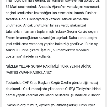
İmamoğlu için hâlâ demokrasi türküleri söyleyenleri görüyoruz.
31 Mart seçimlerinde Anadolu Ajansı'nın veri akışını kesmesini,
seçimi kendilerinin kazandığını ilan etmelerini, İstanbul'un her
tarafına 'Gönül Belediyeciliği kazandı' afişleri asmalarını
unutmadık. Ancak unuttukları bir şey vardı; ıslak imzalı
tutanakların tamamı toplanmıştı. Yüksek Seçim Kurulu seçimi
Ekrem İmamoğlu'nun kazandığını açıkladı. Daha sonra seçim
iptal edildi ama vatandaş yapılan haksızlığı gördü ve 13 bin oy
farkını 800 bine çıkardı. İşte bu, bu memleketin vicdanını
gösteriyor” ifadelerini kullandı.
“BİZLER YILLAR SONRA PARTİMİZİ TÜRKİYE'NİN BİRİNCİ
PARTİSİ YAPAN KADROLARIZ”
Toplantıda CHP Grup Başkanı Özgür Özel'in gönderdiği mesaj
da okundu. Özel, mesajında yıllar sonra CHP’yi Türkiye’nin birinci
partisi yapan kadrolar olduklarını belirterek, şu ifadeleri kullandı:
"Samsun örgütümüz, kıymetli yol arkadaşlarım; Cumhuriyet