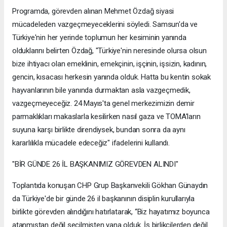
Programda, görevden alınan Mehmet Özdağ siyasi
mücadeleden vazgeçmeyeceklerini söyledi. Samsun'da ve
Türkiye'nin her yerinde toplumun her kesiminin yanında
olduklarını belirten Özdağ, "Türkiye'nin neresinde olursa olsun
bize ihtiyacı olan emeklinin, emekçinin, işçinin, işsizin, kadının,
gencin, kısacası herkesin yanında olduk. Hatta bu kentin sokak
hayvanlarının bile yanında durmaktan asla vazgeçmedik,
vazgeçmeyeceğiz. 24 Mayıs'ta genel merkezimizin demir
parmaklıkları makaslarla kesilirken nasıl gaza ve TOMA'ların
suyuna karşı birlikte direndiysek, bundan sonra da aynı
kararlılıkla mücadele edeceğiz" ifadelerini kullandı.
"BİR GÜNDE 26 İL BAŞKANIMIZ GÖREVDEN ALINDI"
Toplantıda konuşan CHP Grup Başkanvekili Gökhan Günaydın
da Türkiye'de bir günde 26 il başkanının disiplin kurullarıyla
birlikte görevden alındığını hatırlatarak, “Biz hayatımız boyunca
atanmıştan değil seçilmişten yana olduk. İş birlikçilerden değil