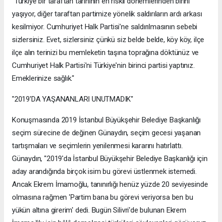
"Türkiye bir taraftan tarihinin en riskli dönemlerinden birini
yaşıyor, diğer taraftan partimize yönelik saldırıların ardı arkası
kesilmiyor. Cumhuriyet Halk Partisi'ne saldırılmasının sebebi
sizlersiniz. Evet, sizlersiniz çünkü siz belde belde, köy köy, ilçe
ilçe alın terinizi bu memleketin taşına toprağına döktünüz ve
Cumhuriyet Halk Partisi'ni Türkiye'nin birinci partisi yaptınız.
Emeklerinize sağlık."
"2019'DA YAŞANANLARI UNUTMADIK"
Konuşmasında 2019 İstanbul Büyükşehir Belediye Başkanlığı
seçim sürecine de değinen Günaydın, seçim gecesi yaşanan
tartışmaları ve seçimlerin yenilenmesi kararını hatırlattı.
Günaydın, "2019'da İstanbul Büyükşehir Belediye Başkanlığı için
aday arandığında birçok isim bu görevi üstlenmek istemedi.
Ancak Ekrem İmamoğlu, tanınırlığı henüz yüzde 20 seviyesinde
olmasına rağmen 'Partim bana bu görevi veriyorsa ben bu
yükün altına girerim' dedi. Bugün Silivri'de bulunan Ekrem