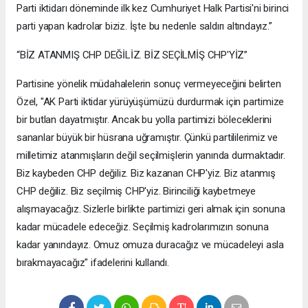
Parti iktidarı döneminde ilk kez Cumhuriyet Halk Partisi'ni birinci
parti yapan kadrolar biziz. İşte bu nedenle saldırı altındayız.”
“BİZ ATANMIŞ CHP DEĞİLİZ. BİZ SEÇİLMİŞ CHP'YİZ”
Partisine yönelik müdahalelerin sonuç vermeyeceğini belirten
Özel, "AK Parti iktidar yürüyüşümüzü durdurmak için partimize
bir butlan dayatmıştır. Ancak bu yolla partimizi böleceklerini
sananlar büyük bir hüsrana uğramıştır. Çünkü partililerimiz ve
milletimiz atanmışların değil seçilmişlerin yanında durmaktadır.
Biz kaybeden CHP değiliz. Biz kazanan CHP'yiz. Biz atanmış
CHP değiliz. Biz seçilmiş CHP'yiz. Birinciliği kaybetmeye
alışmayacağız. Sizlerle birlikte partimizi geri almak için sonuna
kadar mücadele edeceğiz. Seçilmiş kadrolarımızın sonuna
kadar yanındayız. Omuz omuza duracağız ve mücadeleyi asla
bırakmayacağız" ifadelerini kullandı.