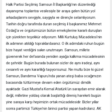
Halk Partisi Seçilmiş Samsun İl Başkanlığı'nın düzenlediği
dayanışma toplantısı vesilesiyle bir araya gelen bütün yol
arkadaşlarımı sevgiyle, saygıyla ve dirençle selamlıyorum.
Tarihin doğru tarafında duran seçilmiş il başkanımız Mehmet
Özdağ'a ve örgütümüzün bütün emekçilerine kararlı duruşları
için yürekten teşekkür ediyorum. Milli Kurtuluş Mücadelesi'nin
ilk adımının atıldığı topraklardasınız. O ilk adımdaki ruhun bugün
bize hayat verdiğini sakın unutmayın. Samsun, millete
güvenerek her defasında yeniden ayağa kalkma mücadelesinin
de şehridir. Bugün burada bulunan sizler de aynı iradeyi, aynı
cesareti ve aynı kararlılığı taşıyorsunuz. Ne mutlu bize ki güzel
Samsun, Bandırma Vapuru'nda yanan ateşi baba ocağımızın
bacasında tüttürmeye devam eden örgütümüz dimdik
ayaktadır. Gazi Mustafa Kemal Atatürk'ün saraydan emir alarak
değil, milletine yoldaş olarak başlattığı direniş hareketi bugün
yine saraya karşı hepimizin ortak mücadelesidir. Bizler yıllar
sonra partimizi Türkiye'nin birinci partisi yapan kadrolarız. AK