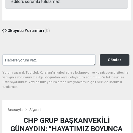
editörü sorumlu tutulamaz...
Okuyucu Yorumları
(0)
Gönder
Yorum yazarak Topluluk Kuralları’nı kabul etmiş bulunuyor ve kozatv.com.tr sitesine
yaptığınız yorumunuzla ilgili doğrudan veya dolaylı tüm sorumluluğu tek başınıza
üstleniyorsunuz. Yazılan tüm yorumlardan site yönetimi hiçbir şekilde sorumlu
tutulamaz.
Anasayfa
Siyaset
CHP GRUP BAŞKANVEKİLİ
GÜNAYDIN: “HAYATIMIZ BOYUNCA