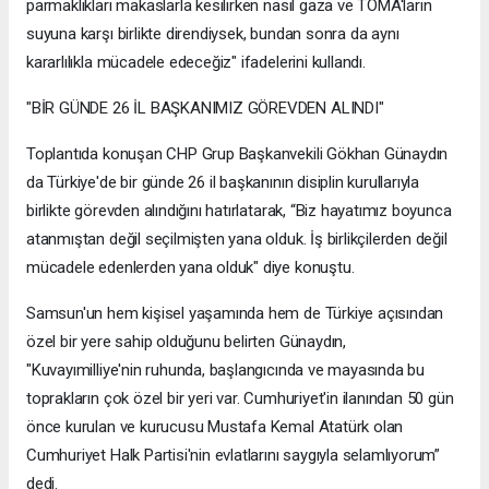
parmaklıkları makaslarla kesilirken nasıl gaza ve TOMA'ların
suyuna karşı birlikte direndiysek, bundan sonra da aynı
kararlılıkla mücadele edeceğiz" ifadelerini kullandı.
"BİR GÜNDE 26 İL BAŞKANIMIZ GÖREVDEN ALINDI"
Toplantıda konuşan CHP Grup Başkanvekili Gökhan Günaydın
da Türkiye'de bir günde 26 il başkanının disiplin kurullarıyla
birlikte görevden alındığını hatırlatarak, “Biz hayatımız boyunca
atanmıştan değil seçilmişten yana olduk. İş birlikçilerden değil
mücadele edenlerden yana olduk" diye konuştu.
Samsun'un hem kişisel yaşamında hem de Türkiye açısından
özel bir yere sahip olduğunu belirten Günaydın,
"Kuvayımilliye'nin ruhunda, başlangıcında ve mayasında bu
toprakların çok özel bir yeri var. Cumhuriyet'in ilanından 50 gün
önce kurulan ve kurucusu Mustafa Kemal Atatürk olan
Cumhuriyet Halk Partisi'nin evlatlarını saygıyla selamlıyorum”
dedi.