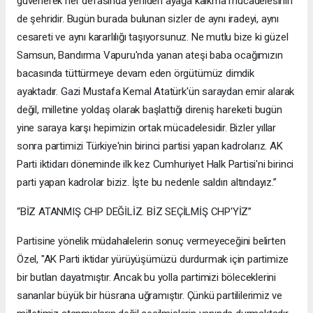
güvenerek her defasında yeniden ayağa kalkma mücadelesinin
de şehridir. Bugün burada bulunan sizler de aynı iradeyi, aynı
cesareti ve aynı kararlılığı taşıyorsunuz. Ne mutlu bize ki güzel
Samsun, Bandırma Vapuru'nda yanan ateşi baba ocağımızın
bacasında tüttürmeye devam eden örgütümüz dimdik
ayaktadır. Gazi Mustafa Kemal Atatürk'ün saraydan emir alarak
değil, milletine yoldaş olarak başlattığı direniş hareketi bugün
yine saraya karşı hepimizin ortak mücadelesidir. Bizler yıllar
sonra partimizi Türkiye'nin birinci partisi yapan kadrolarız. AK
Parti iktidarı döneminde ilk kez Cumhuriyet Halk Partisi'ni birinci
parti yapan kadrolar biziz. İşte bu nedenle saldırı altındayız.”
“BİZ ATANMIŞ CHP DEĞİLİZ. BİZ SEÇİLMİŞ CHP'YİZ”
Partisine yönelik müdahalelerin sonuç vermeyeceğini belirten
Özel, "AK Parti iktidar yürüyüşümüzü durdurmak için partimize
bir butlan dayatmıştır. Ancak bu yolla partimizi böleceklerini
sananlar büyük bir hüsrana uğramıştır. Çünkü partililerimiz ve