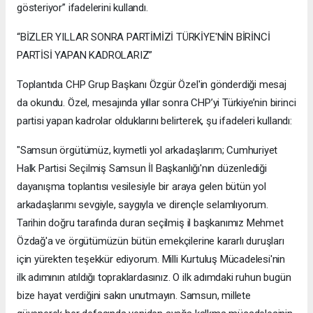
gösteriyor” ifadelerini kullandı.
“BİZLER YILLAR SONRA PARTİMİZİ TÜRKİYE'NİN BİRİNCİ
PARTİSİ YAPAN KADROLARIZ”
Toplantıda CHP Grup Başkanı Özgür Özel'in gönderdiği mesaj
da okundu. Özel, mesajında yıllar sonra CHP’yi Türkiye’nin birinci
partisi yapan kadrolar olduklarını belirterek, şu ifadeleri kullandı:
"Samsun örgütümüz, kıymetli yol arkadaşlarım; Cumhuriyet
Halk Partisi Seçilmiş Samsun İl Başkanlığı'nın düzenlediği
dayanışma toplantısı vesilesiyle bir araya gelen bütün yol
arkadaşlarımı sevgiyle, saygıyla ve dirençle selamlıyorum.
Tarihin doğru tarafında duran seçilmiş il başkanımız Mehmet
Özdağ'a ve örgütümüzün bütün emekçilerine kararlı duruşları
için yürekten teşekkür ediyorum. Milli Kurtuluş Mücadelesi'nin
ilk adımının atıldığı topraklardasınız. O ilk adımdaki ruhun bugün
bize hayat verdiğini sakın unutmayın. Samsun, millete