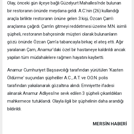
Olay, önceki gün ilçeye bağlı Güzelyurt Mahallesi'nde bulunan
bir restoranın önünde meydana geldi. A.C.'nin (26) kullandığı
araçla birlikte restoranın önüne gelen 3 kişi, Özcan Çam'ı
araçlarına çağırdı. Çam'ın gitmeyi reddetmesi üzerine M.N. isimli
şüpheli, restoranın bahçesinde müşteri olarak bulunanların
gözü önünde Özcan Çam'a tabancayla birkaç el ateş etti. Ağır
yaralanan Çam, Anamur'daki özel bir hastaneye kaldırıldı ancak
yapılan tüm müdahalelere rağmen hayatını kaybetti.
Anamur Cumhuriyet Başsavcılığı tarafından yürütülen 'Kasten
Öldürme' suçundan şüpheliler A.C., A.T. ve O.O.N. polis
tarafından yakalanarak gözaltına alındı. Emniyette ifadesi
alınarak Anamur Adliyesi'ne sevk edilen 3 şüpheli çıkarıldıkları
mahkemece tutuklandı. Olayla ilgili bir şüphelinin daha arandığı
bildirildi.
MERSIN HABERİ