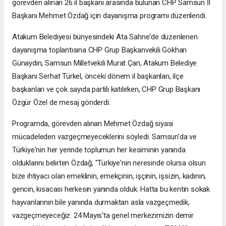
görevden alınan 26 il başkanı arasında bulunan CHP Samsun İl
Başkanı Mehmet Özdağ için dayanışma programı düzenlendi.
Atakum Belediyesi bünyesindeki Ata Sahne'de düzenlenen
dayanışma toplantısına CHP Grup Başkanvekili Gökhan
Günaydın, Samsun Milletvekili Murat Çan, Atakum Belediye
Başkanı Serhat Türkel, önceki dönem il başkanları, ilçe
başkanları ve çok sayıda partili katılırken, CHP Grup Başkanı
Özgür Özel de mesaj gönderdi.
Programda, görevden alınan Mehmet Özdağ siyasi
mücadeleden vazgeçmeyeceklerini söyledi. Samsun'da ve
Türkiye'nin her yerinde toplumun her kesiminin yanında
olduklarını belirten Özdağ, "Türkiye'nin neresinde olursa olsun
bize ihtiyacı olan emeklinin, emekçinin, işçinin, işsizin, kadının,
gencin, kısacası herkesin yanında olduk. Hatta bu kentin sokak
hayvanlarının bile yanında durmaktan asla vazgeçmedik,
vazgeçmeyeceğiz. 24 Mayıs'ta genel merkezimizin demir