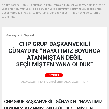
Yorum yazarak Topluluk Kuralları’nı kabul etmiş bulunuyor ve kozatv.com.tr sitesine
yaptığınız yorumunuzla ilgili doğrudan veya dolaylı tüm sorumluluğu tek başınıza
üstleniyorsunuz. Yazılan tüm yorumlardan site yönetimi hiçbir şekilde sorumlu
tutulamaz.
Anasayfa
Siyaset
CHP GRUP BAŞKANVEKİLİ
GÜNAYDIN: “HAYATIMIZ BOYUNCA
ATANMIŞTAN DEĞİL
SEÇİLMİŞTEN YANA OLDUK”
SIYASET
06.07.2026 - 11:45, Güncelleme: 06.07.2026 - 14:17
CHP GRUP BAŞKANVEKİLİ GÜNAYDIN: “HAYATIMIZ
BOYUNCA ATANMIŞTAN DEĞİL SEÇİLMİŞTEN