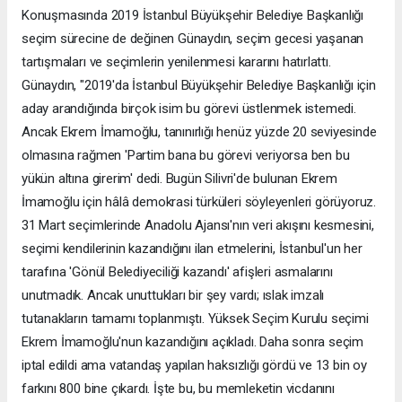
Konuşmasında 2019 İstanbul Büyükşehir Belediye Başkanlığı
seçim sürecine de değinen Günaydın, seçim gecesi yaşanan
tartışmaları ve seçimlerin yenilenmesi kararını hatırlattı.
Günaydın, "2019'da İstanbul Büyükşehir Belediye Başkanlığı için
aday arandığında birçok isim bu görevi üstlenmek istemedi.
Ancak Ekrem İmamoğlu, tanınırlığı henüz yüzde 20 seviyesinde
olmasına rağmen 'Partim bana bu görevi veriyorsa ben bu
yükün altına girerim' dedi. Bugün Silivri'de bulunan Ekrem
İmamoğlu için hâlâ demokrasi türküleri söyleyenleri görüyoruz.
31 Mart seçimlerinde Anadolu Ajansı'nın veri akışını kesmesini,
seçimi kendilerinin kazandığını ilan etmelerini, İstanbul'un her
tarafına 'Gönül Belediyeciliği kazandı' afişleri asmalarını
unutmadık. Ancak unuttukları bir şey vardı; ıslak imzalı
tutanakların tamamı toplanmıştı. Yüksek Seçim Kurulu seçimi
Ekrem İmamoğlu'nun kazandığını açıkladı. Daha sonra seçim
iptal edildi ama vatandaş yapılan haksızlığı gördü ve 13 bin oy
farkını 800 bine çıkardı. İşte bu, bu memleketin vicdanını