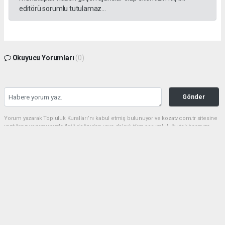
editörü sorumlu tutulamaz...
Okuyucu Yorumları
(0)
Gönder
Yorum yazarak Topluluk Kuralları’nı kabul etmiş bulunuyor ve kozatv.com.tr sitesine
yaptığınız yorumunuzla ilgili doğrudan veya dolaylı tüm sorumluluğu tek başınıza
üstleniyorsunuz. Yazılan tüm yorumlardan site yönetimi hiçbir şekilde sorumlu
tutulamaz.
haber paketi
haber scripti
haber yazılımı
Tüm hakları saklı tutulmaktadır.Copyright 2026©
Haber Yazılımı:
Web Aksiyon ®