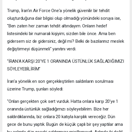
Trump, İran'ın Air Force One'a yönelik güvenilir bir tehdit
oluşturduğuna dair bilgisi olup olmadığı yönündeki soruya ise,
"Ben zaten her zaman tehdit altındayım. Onların hedef
listesindeki bir numaralı kişiyim; sizden bile önce. Ama ben
gidersem siz de gidersiniz, değil mi? Belki de bazılarınız meslek
değiştirmeyi düşünmeli" yanıtını verdi.
"İRAN'A KARŞI 20'YE 1 ORANINDA ÜSTÜNLÜK SAĞLADIĞIMIZI
SÖYLEYEBİLİRİM"
İran'a yönelik en son gerçekleştirilen saldırıların sorulması
üzerine Trump, şunları söyledi:
"Onları gerçekten çok sert vurduk. Hatta onlara karşı 20'ye 1
oranında üstünlük sağladığımızı söyleyebilirim. Bize her
saldırdıklarında, biz onlara 20 katıyla karşılık vereceğiz. Dün
gece de bunu yaptık. Bugün de küçük çaplı bir şey yaptılar ama
bu aslında dün geceki saldırımıza misillemeydi. Aslında iki değil,