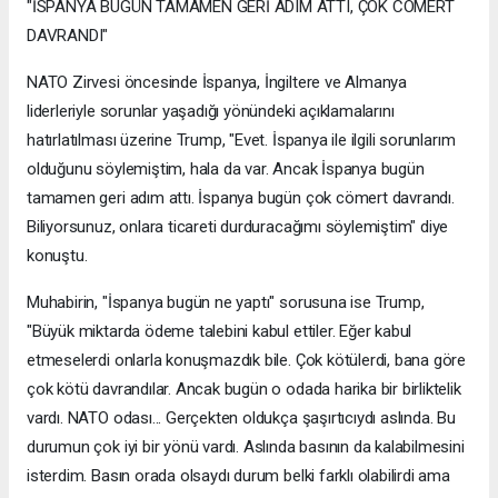
"İSPANYA BUGÜN TAMAMEN GERİ ADIM ATTI, ÇOK CÖMERT
DAVRANDI"
NATO Zirvesi öncesinde İspanya, İngiltere ve Almanya
liderleriyle sorunlar yaşadığı yönündeki açıklamalarını
hatırlatılması üzerine Trump, "Evet. İspanya ile ilgili sorunlarım
olduğunu söylemiştim, hala da var. Ancak İspanya bugün
tamamen geri adım attı. İspanya bugün çok cömert davrandı.
Biliyorsunuz, onlara ticareti durduracağımı söylemiştim" diye
konuştu.
Muhabirin, "İspanya bugün ne yaptı" sorusuna ise Trump,
"Büyük miktarda ödeme talebini kabul ettiler. Eğer kabul
etmeselerdi onlarla konuşmazdık bile. Çok kötülerdi, bana göre
çok kötü davrandılar. Ancak bugün o odada harika bir birliktelik
vardı. NATO odası... Gerçekten oldukça şaşırtıcıydı aslında. Bu
durumun çok iyi bir yönü vardı. Aslında basının da kalabilmesini
isterdim. Basın orada olsaydı durum belki farklı olabilirdi ama