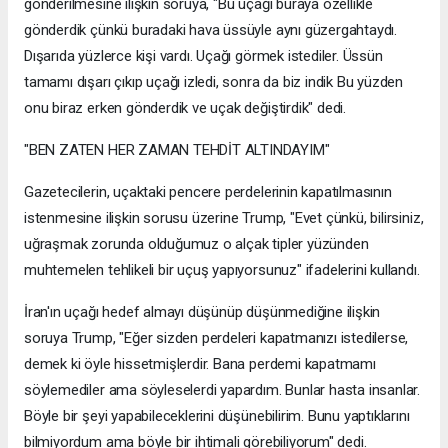
gönderilmesine ilişkin soruya, "Bu uçağı buraya özellikle
gönderdik çünkü buradaki hava üssüyle aynı güzergahtaydı.
Dışarıda yüzlerce kişi vardı. Uçağı görmek istediler. Üssün
tamamı dışarı çıkıp uçağı izledi, sonra da biz indik Bu yüzden
onu biraz erken gönderdik ve uçak değiştirdik" dedi.
"BEN ZATEN HER ZAMAN TEHDİT ALTINDAYIM"
Gazetecilerin, uçaktaki pencere perdelerinin kapatılmasının
istenmesine ilişkin sorusu üzerine Trump, "Evet çünkü, bilirsiniz,
uğraşmak zorunda olduğumuz o alçak tipler yüzünden
muhtemelen tehlikeli bir uçuş yapıyorsunuz" ifadelerini kullandı.
İran'ın uçağı hedef almayı düşünüp düşünmediğine ilişkin
soruya Trump, "Eğer sizden perdeleri kapatmanızı istedilerse,
demek ki öyle hissetmişlerdir. Bana perdemi kapatmamı
söylemediler ama söyleselerdi yapardım. Bunlar hasta insanlar.
Böyle bir şeyi yapabileceklerini düşünebilirim. Bunu yaptıklarını
bilmiyordum ama böyle bir ihtimali görebiliyorum" dedi.