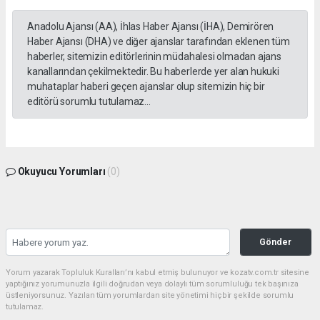
Anadolu Ajansı (AA), İhlas Haber Ajansı (İHA), Demirören
Haber Ajansı (DHA) ve diğer ajanslar tarafından eklenen tüm
haberler, sitemizin editörlerinin müdahalesi olmadan ajans
kanallarından çekilmektedir. Bu haberlerde yer alan hukuki
muhataplar haberi geçen ajanslar olup sitemizin hiç bir
editörü sorumlu tutulamaz...
Okuyucu Yorumları
(0)
Gönder
Yorum yazarak Topluluk Kuralları’nı kabul etmiş bulunuyor ve kozatv.com.tr sitesine
yaptığınız yorumunuzla ilgili doğrudan veya dolaylı tüm sorumluluğu tek başınıza
üstleniyorsunuz. Yazılan tüm yorumlardan site yönetimi hiçbir şekilde sorumlu
tutulamaz.