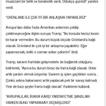
muazzam bir birlik ve beraberlik vardı. Oldukça güzeldi" yanıtını
verdi.
"GRÖNLAND İLE ÇOK İYİ BİR ANLAŞMA YAPABİLİRİZ"
Avrupa'dan daha fazla Amerikan askerinin çekilip
çekilmeyeceğine ilişkin soruya Trump, "Bu konuda henüz kesin
bir karar vermedim. Bu durum büyük ölçüde Grönland'a bağlı
olacak. Grönland ile çok iyi bir anlaşma yapabiliriz. Eğer
yapamazsak, belki o zaman asker çekerim" dedi.
Trump, kararın İran'daki gelişmelerle de bağlantılı olduğunu
belirterek, "Ayrıca bu durum biraz da İran'a bağlı olacak. Onlar
artık yardım etmek istiyorlar. Sanırım iş işten geçtikten sonra...
Çünkü aslına bakarsanız artık yapılacak pek bir savaş kalmadı.
Yine de bazı şeyler İran'a bağlı olacak" ifadelerini kullandı.
"AVRUPALILAR, İRAN'A KARŞI YARDIM ETME ŞANSLARI
VARKEN BUNU YAPMAMAYI SEÇMİŞLERDİ"