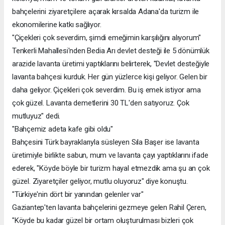
bahçelerini ziyaretçilere açarak kırsalda Adana'da turizm ile
ekonomilerine katkı sağlıyor.
"Çiçekleri çok severdim, şimdi emeğimin karşılığını alıyorum"
Tenkerli Mahallesi'nden Bedia Arı devlet desteği ile 5 dönümlük
arazide lavanta üretimi yaptıklarını belirterek, "Devlet desteğiyle
lavanta bahçesi kurduk. Her gün yüzlerce kişi geliyor. Gelen bir
daha geliyor. Çiçekleri çok severdim. Bu iş emek istiyor ama
çok güzel. Lavanta demetlerini 30 TL'den satıyoruz. Çok
mutluyuz" dedi.
"Bahçemiz adeta kafe gibi oldu"
Bahçesini Türk bayraklarıyla süsleyen Sıla Başer ise lavanta
üretimiyle birlikte sabun, mum ve lavanta çayı yaptıklarını ifade
ederek, "Köyde böyle bir turizm hayal etmezdik ama şu an çok
güzel. Ziyaretçiler geliyor, mutlu oluyoruz" diye konuştu.
"Türkiye'nin dört bir yanından gelenler var"
Gaziantep'ten lavanta bahçelerini gezmeye gelen Rahil Çeren,
"Köyde bu kadar güzel bir ortam oluşturulması bizleri çok