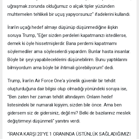
uğraşmak zorunda olduğumuz o alçak tipler yüzünden
muhtemelen tehlikeli bir uçuş yapıyorsunuz" ifadelerini kullandı.
İran'ın uçağı hedef almayı düşünüp düşünmediğine ilişkin
soruya Trump, "Eğer sizden perdeleri kapatmanızı istedilerse,
demek ki öyle hissetmişlerdir. Bana perdemi kapatmamı
söylemediler ama söyleselerdi yapardım. Bunlar hasta insanlar.
Böyle bir şeyi yapabileceklerini düşünebilirim. Bunu yaptıklarını
bilmiyordum ama böyle bir ihtimali görebiliyorum" dedi.
Trump, İran'ın Air Force One'a yönelik güvenilir bir tehdit
oluşturduğuna dair bilgisi olup olmadığı yönündeki soruya ise,
"Ben zaten her zaman tehdit altındayım. Onların hedef
listesindeki bir numaralı kişiyim; sizden bile önce. Ama ben
gidersem siz de gidersiniz, değil mi? Belki de bazılarınız meslek
değiştirmeyi düşünmeli" yanıtını verdi.
"İRAN'A KARŞI 20'YE 1 ORANINDA ÜSTÜNLÜK SAĞLADIĞIMIZI