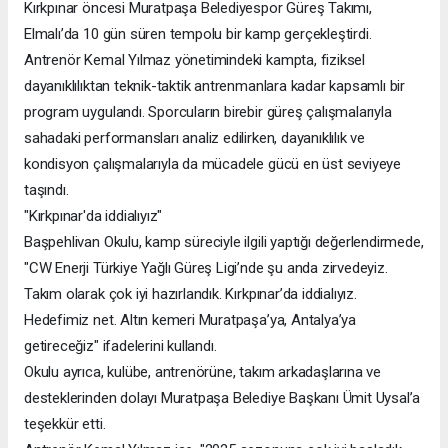
Kırkpınar öncesi Muratpaşa Belediyespor Güreş Takımı,
Elmalı’da 10 gün süren tempolu bir kamp gerçekleştirdi.
Antrenör Kemal Yılmaz yönetimindeki kampta, fiziksel
dayanıklılıktan teknik-taktik antrenmanlara kadar kapsamlı bir
program uygulandı. Sporcuların birebir güreş çalışmalarıyla
sahadaki performansları analiz edilirken, dayanıklılık ve
kondisyon çalışmalarıyla da mücadele gücü en üst seviyeye
taşındı.
"Kırkpınar'da iddialıyız"
Başpehlivan Okulu, kamp süreciyle ilgili yaptığı değerlendirmede,
"CW Enerji Türkiye Yağlı Güreş Ligi’nde şu anda zirvedeyiz.
Takım olarak çok iyi hazırlandık. Kırkpınar’da iddialıyız.
Hedefimiz net. Altın kemeri Muratpaşa’ya, Antalya’ya
getireceğiz" ifadelerini kullandı.
Okulu ayrıca, kulübe, antrenörüne, takım arkadaşlarına ve
desteklerinden dolayı Muratpaşa Belediye Başkanı Ümit Uysal’a
teşekkür etti.