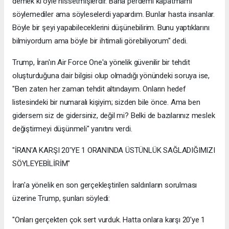
demek ki öyle hissetmişlerdir. Bana perdemi kapatmamı
söylemediler ama söyleselerdi yapardım. Bunlar hasta insanlar.
Böyle bir şeyi yapabileceklerini düşünebilirim. Bunu yaptıklarını
bilmiyordum ama böyle bir ihtimali görebiliyorum" dedi.
Trump, İran'ın Air Force One'a yönelik güvenilir bir tehdit
oluşturduğuna dair bilgisi olup olmadığı yönündeki soruya ise,
"Ben zaten her zaman tehdit altındayım. Onların hedef
listesindeki bir numaralı kişiyim; sizden bile önce. Ama ben
gidersem siz de gidersiniz, değil mi? Belki de bazılarınız meslek
değiştirmeyi düşünmeli" yanıtını verdi.
"İRAN'A KARŞI 20'YE 1 ORANINDA ÜSTÜNLÜK SAĞLADIĞIMIZI
SÖYLEYEBİLİRİM"
İran'a yönelik en son gerçekleştirilen saldırıların sorulması
üzerine Trump, şunları söyledi:
"Onları gerçekten çok sert vurduk. Hatta onlara karşı 20'ye 1