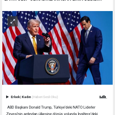
Erkek
|
Kadın
(Haberi Sesli Oku)
ABD Başkanı Donald Trump, Türkiye'deki NATO Liderler
Zirvesi'nin ardından ülkesine dönüş yolunda İngiltere'deki