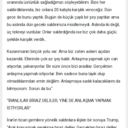
oranında üstünlük sağladığımızı söyleyebilirim. Bize her
saldırdıklarında, biz onlara 20 katıyla karşılık vereceğiz. Dün
gece de bunu yaptık. Bugün de küçük çaplı bir şey yaptılar ama
bu aslında dün geceki saldırımıza misillemeydi. Aslında iki değil,
üç tekneyi vurdular. Onlar saldırdığında ise biz çok daha güçlü
şekilde karşılık verdik...
Kazanmanın birçok yolu var. Ama biz zaten askeri açıdan
kazandık. Ellerinde çok az şey kaldı. Anlaşma yapmak için can
atıyorlar, yalvarıyorlar. Bir süre önce bizi aradılar. Gerçekten
anlaşma yapmak istiyorlar. Ben sadece buna layık olup
olmadıklarından emin değilim. Anlaşmaya sadık kalacaklarını da
bilmiyorum. Sorun da bu."
"İRANLILAR BİRAZ DELİLER, YİNE DE ANLAŞMA YAPMAK
İSTİYORLAR"
İran'ın ticari gemilere yönelik saldırılara ilişkin bir soruya Trump,
"Açık konuşmak gerekirse biraz deliler. Gerçekten biraz deliler.