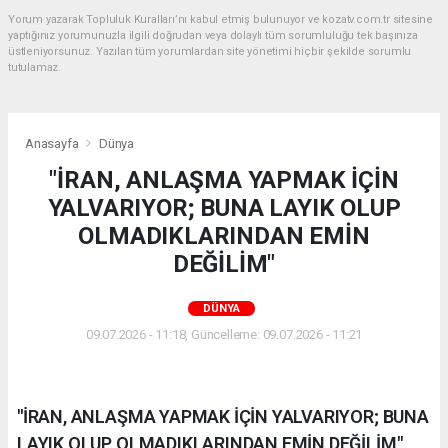
Yorum yazarak Topluluk Kuralları’nı kabul etmiş bulunuyor ve kozatv.com.tr sitesine
yaptığınız yorumunuzla ilgili doğrudan veya dolaylı tüm sorumluluğu tek başınıza
üstleniyorsunuz. Yazılan tüm yorumlardan site yönetimi hiçbir şekilde sorumlu
tutulamaz.
Anasayfa
Dünya
"İRAN, ANLAŞMA YAPMAK İÇİN
YALVARIYOR; BUNA LAYIK OLUP
OLMADIKLARINDAN EMİN
DEĞİLİM"
DÜNYA
09.07.2026 - 11:18, Güncelleme: 09.07.2026 - 11:21
"İRAN, ANLAŞMA YAPMAK İÇİN YALVARIYOR; BUNA
LAYIK OLUP OLMADIKLARINDAN EMİN DEĞİLİM"