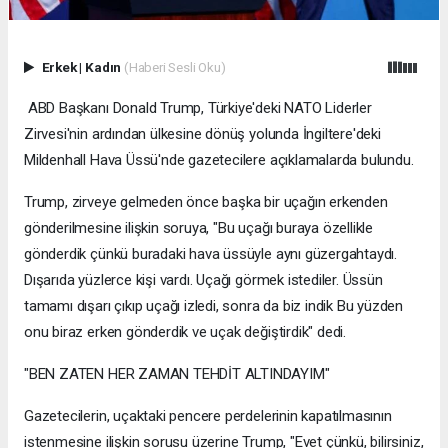
Erkek
|
Kadın
(Haberi Sesli Oku)
ABD Başkanı Donald Trump, Türkiye'deki NATO Liderler
Zirvesi'nin ardından ülkesine dönüş yolunda İngiltere'deki
Mildenhall Hava Üssü'nde gazetecilere açıklamalarda bulundu.
Trump, zirveye gelmeden önce başka bir uçağın erkenden
gönderilmesine ilişkin soruya, "Bu uçağı buraya özellikle
gönderdik çünkü buradaki hava üssüyle aynı güzergahtaydı.
Dışarıda yüzlerce kişi vardı. Uçağı görmek istediler. Üssün
tamamı dışarı çıkıp uçağı izledi, sonra da biz indik Bu yüzden
onu biraz erken gönderdik ve uçak değiştirdik" dedi.
"BEN ZATEN HER ZAMAN TEHDİT ALTINDAYIM"
Gazetecilerin, uçaktaki pencere perdelerinin kapatılmasının
istenmesine ilişkin sorusu üzerine Trump, "Evet çünkü, bilirsiniz,