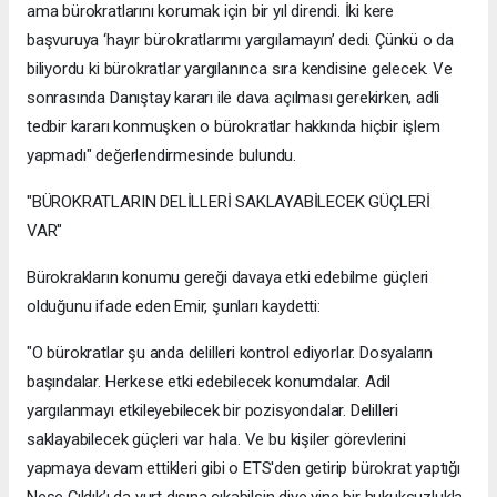
ama bürokratlarını korumak için bir yıl direndi. İki kere
başvuruya ‘hayır bürokratlarımı yargılamayın’ dedi. Çünkü o da
biliyordu ki bürokratlar yargılanınca sıra kendisine gelecek. Ve
sonrasında Danıştay kararı ile dava açılması gerekirken, adli
tedbir kararı konmuşken o bürokratlar hakkında hiçbir işlem
yapmadı" değerlendirmesinde bulundu.
"BÜROKRATLARIN DELİLLERİ SAKLAYABİLECEK GÜÇLERİ
VAR"
Bürokrakların konumu gereği davaya etki edebilme güçleri
olduğunu ifade eden Emir, şunları kaydetti:
"O bürokratlar şu anda delilleri kontrol ediyorlar. Dosyaların
başındalar. Herkese etki edebilecek konumdalar. Adil
yargılanmayı etkileyebilecek bir pozisyondalar. Delilleri
saklayabilecek güçleri var hala. Ve bu kişiler görevlerini
yapmaya devam ettikleri gibi o ETS'den getirip bürokrat yaptığı
Neşe Çıldık’ı da yurt dışına çıkabilsin diye yine bir hukuksuzlukla