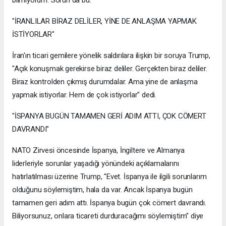
bilmiyorum. Sorun da bu."
"İRANLILAR BİRAZ DELİLER, YİNE DE ANLAŞMA YAPMAK
İSTİYORLAR"
İran'ın ticari gemilere yönelik saldırılara ilişkin bir soruya Trump,
"Açık konuşmak gerekirse biraz deliler. Gerçekten biraz deliler.
Biraz kontrolden çıkmış durumdalar. Ama yine de anlaşma
yapmak istiyorlar. Hem de çok istiyorlar" dedi.
"İSPANYA BUGÜN TAMAMEN GERİ ADIM ATTI, ÇOK CÖMERT
DAVRANDI"
NATO Zirvesi öncesinde İspanya, İngiltere ve Almanya
liderleriyle sorunlar yaşadığı yönündeki açıklamalarını
hatırlatılması üzerine Trump, "Evet. İspanya ile ilgili sorunlarım
olduğunu söylemiştim, hala da var. Ancak İspanya bugün
tamamen geri adım attı. İspanya bugün çok cömert davrandı.
Biliyorsunuz, onlara ticareti durduracağımı söylemiştim" diye