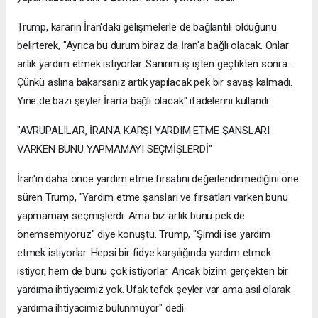
Trump, kararın İran'daki gelişmelerle de bağlantılı olduğunu
belirterek, "Ayrıca bu durum biraz da İran'a bağlı olacak. Onlar
artık yardım etmek istiyorlar. Sanırım iş işten geçtikten sonra...
Çünkü aslına bakarsanız artık yapılacak pek bir savaş kalmadı.
Yine de bazı şeyler İran'a bağlı olacak" ifadelerini kullandı.
"AVRUPALILAR, İRAN'A KARŞI YARDIM ETME ŞANSLARI
VARKEN BUNU YAPMAMAYI SEÇMİŞLERDİ"
İran'ın daha önce yardım etme fırsatını değerlendirmediğini öne
süren Trump, "Yardım etme şansları ve fırsatları varken bunu
yapmamayı seçmişlerdi. Ama biz artık bunu pek de
önemsemiyoruz" diye konuştu. Trump, "Şimdi ise yardım
etmek istiyorlar. Hepsi bir fidye karşılığında yardım etmek
istiyor, hem de bunu çok istiyorlar. Ancak bizim gerçekten bir
yardıma ihtiyacımız yok. Ufak tefek şeyler var ama asıl olarak
yardıma ihtiyacımız bulunmuyor" dedi.