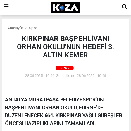
Anasayfa
Spor
KIRKPINAR BAŞPEHLİVANI
ORHAN OKULU'NUN HEDEFİ 3.
ALTIN KEMER
SPOR
28.06.2025 - 10:46, Güncelleme: 28.06.2025 - 10:46
ANTALYA MURATPAŞA BELEDIYESPOR’UN
BAŞPEHLIVANI ORHAN OKULU, EDIRNE’DE
DÜZENLENECEK 664. KIRKPINAR YAĞLI GÜREŞLERI
ÖNCESI HAZIRLIKLARINI TAMAMLADI.