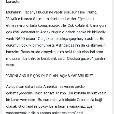
konuştu.
Muhabirin, "İspanya bugün ne yaptı" sorusuna ise Trump,
"Büyük miktarda ödeme talebini kabul ettiler. Eğer kabul
etmeselerdi onlarla konuşmazdık bile. Çok kötülerdi, bana göre
çok kötü davrandılar. Ancak bugün o odada harika bir birliktelik
vardı. NATO odası... Gerçekten oldukça şaşırtıcıydı aslında. Bu
durumun çok iyi bir yönü vardı. Aslında basının da kalabilmesini
isterdim. Basın orada olsaydı durum belki farklı olabilirdi ama
muazzam bir birlik ve beraberlik vardı. Oldukça güzeldi" yanıtını
verdi.
"GRÖNLAND İLE ÇOK İYİ BİR ANLAŞMA YAPABİLİRİZ"
Avrupa'dan daha fazla Amerikan askerinin çekilip
çekilmeyeceğine ilişkin soruya Trump, "Bu konuda henüz kesin
bir karar vermedim. Bu durum büyük ölçüde Grönland'a bağlı
olacak. Grönland ile çok iyi bir anlaşma yapabiliriz. Eğer
yapamazsak, belki o zaman asker çekerim" dedi.