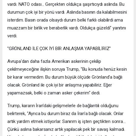
vardı. NATO odası... Gerçekten oldukça şaşırtıcıydı aslında. Bu
durumun çok iyi bir yönü vardı. Aslında basının da kalabilmesini
isterdim. Basın orada olsaydı durum belki farklı olabilirdi ama
muazzam bir birlik ve beraberlik vardı. Oldukça güzeldi" yanıtını
verdi.
"GRÖNLAND İLE ÇOK İYİ BİR ANLAŞMA YAPABİLİRİZ"
Avrupa'dan daha fazla Amerikan askerinin çekilip
çekilmeyeceğine ilişkin soruya Trump, "Bu konuda henüz kesin
bir karar vermedim. Bu durum büyük ölçüde Grönland'a bağlı
olacak. Grönland ile çok iyi bir anlaşma yapabiliriz. Eğer
yapamazsak, belki o zaman asker çekerim" dedi.
Trump, kararın İran'daki gelişmelerle de bağlantılı olduğunu
belirterek, "Ayrıca bu durum biraz da İran'a bağlı olacak. Onlar
artık yardım etmek istiyorlar. Sanırım iş işten geçtikten sonra...
Çünkü aslına bakarsanız artık yapılacak pek bir savaş kalmadı.