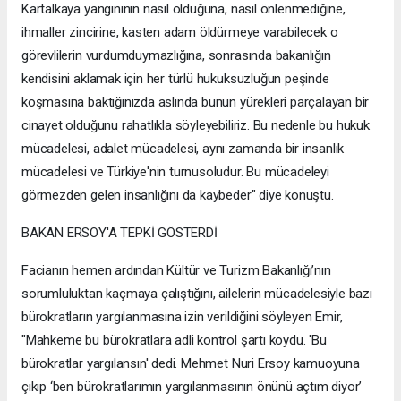
Kartalkaya yangınının nasıl olduğuna, nasıl önlenmediğine,
ihmaller zincirine, kasten adam öldürmeye varabilecek o
görevlilerin vurdumduymazlığına, sonrasında bakanlığın
kendisini aklamak için her türlü hukuksuzluğun peşinde
koşmasına baktığınızda aslında bunun yürekleri parçalayan bir
cinayet olduğunu rahatlıkla söyleyebiliriz. Bu nedenle bu hukuk
mücadelesi, adalet mücadelesi, aynı zamanda bir insanlık
mücadelesi ve Türkiye'nin turnusoludur. Bu mücadeleyi
görmezden gelen insanlığını da kaybeder" diye konuştu.
BAKAN ERSOY'A TEPKİ GÖSTERDİ
Facianın hemen ardından Kültür ve Turizm Bakanlığı’nın
sorumluluktan kaçmaya çalıştığını, ailelerin mücadelesiyle bazı
bürokratların yargılanmasına izin verildiğini söyleyen Emir,
"Mahkeme bu bürokratlara adli kontrol şartı koydu. 'Bu
bürokratlar yargılansın' dedi. Mehmet Nuri Ersoy kamuoyuna
çıkıp ‘ben bürokratlarımın yargılanmasının önünü açtım diyor’