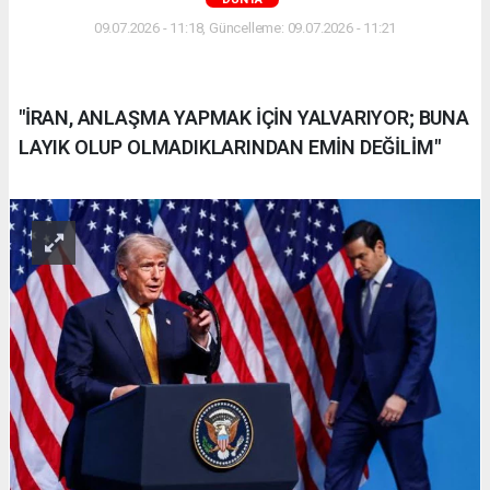
09.07.2026 - 11:18, Güncelleme: 09.07.2026 - 11:21
"İRAN, ANLAŞMA YAPMAK İÇİN YALVARIYOR; BUNA
LAYIK OLUP OLMADIKLARINDAN EMİN DEĞİLİM"