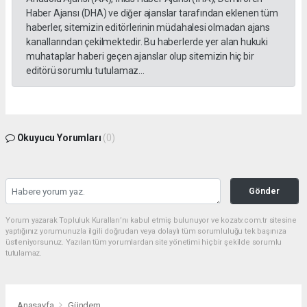
Haber Ajansı (DHA) ve diğer ajanslar tarafından eklenen tüm
haberler, sitemizin editörlerinin müdahalesi olmadan ajans
kanallarından çekilmektedir. Bu haberlerde yer alan hukuki
muhataplar haberi geçen ajanslar olup sitemizin hiç bir
editörü sorumlu tutulamaz...
Okuyucu Yorumları
(0)
Gönder
Yorum yazarak Topluluk Kuralları’nı kabul etmiş bulunuyor ve kozatv.com.tr sitesine
yaptığınız yorumunuzla ilgili doğrudan veya dolaylı tüm sorumluluğu tek başınıza
üstleniyorsunuz. Yazılan tüm yorumlardan site yönetimi hiçbir şekilde sorumlu
tutulamaz.
Anasayfa
Gündem