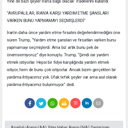
Yine de bazı şeyler İran'a bağlı olacak" ifadelerini kullandı.
"AVRUPALILAR, İRAN'A KARŞI YARDIM ETME ŞANSLARI
VARKEN BUNU YAPMAMAYI SEÇMİŞLERDİ"
İran'ın daha önce yardım etme fırsatını değerlendirmediğini öne
süren Trump, "Yardım etme şansları ve fırsatları varken bunu
yapmamayı seçmişlerdi. Ama biz artık bunu pek de
önemsemiyoruz" diye konuştu. Trump, "Şimdi ise yardım
etmek istiyorlar. Hepsi bir fidye karşılığında yardım etmek
istiyor, hem de bunu çok istiyorlar. Ancak bizim gerçekten bir
yardıma ihtiyacımız yok. Ufak tefek şeyler var ama asıl olarak
yardıma ihtiyacımız bulunmuyor" dedi.
Anadolu Ajansı (AA), İhlas Haber Ajansı (İHA), Demirören