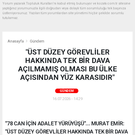
Yorum yazarak Topluluk Kuralları’nı kabul etmiş bulunuyor ve kozatv.com.tr sitesine
yaptığınız yorumunuzla ilgili doğrudan veya dolaylı tüm sorumluluğu tek başınıza
üstleniyorsunuz. Yazılan tüm yorumlardan site yönetimi hiçbir şekilde sorumlu
tutulamaz.
Anasayfa
Gündem
"ÜST DÜZEY GÖREVLİLER
HAKKINDA TEK BİR DAVA
AÇILMAMIŞ OLMASI BU ÜLKE
AÇISINDAN YÜZ KARASIDIR"
GÜNDEM
16.07.2026 - 14:29
"78 CAN İÇİN ADALET YÜRÜYÜŞÜ"... MURAT EMİR:
"ÜST DÜZEY GÖREVLİLER HAKKINDA TEK BİR DAVA