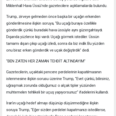
Mildenhall Hava Üssü'nde gazetecilere açıklamalarda bulundu.
Trump, zirveye gelmeden önce başka bir uçağın erkenden
gönderilmesine ilişkin soruya, "Bu uçağı buraya özellikle
gönderdik çünkü buradaki hava üssüyle aynı güzergahtaydı.
Dışarıda yüzlerce kişi vardı. Uçağı görmek istediler. Üssün
tamamı dışarı çıkıp uçağı izledi, sonra da biz indik Bu yüzden
onu biraz erken gönderdik ve uçak değiştirdik" dedi.
"BEN ZATEN HER ZAMAN TEHDİT ALTINDAYIM"
Gazetecilerin, uçaktaki pencere perdelerinin kapatılmasının
istenmesine ilişkin sorusu üzerine Trump, "Evet çünkü, bilirsiniz,
uğraşmak zorunda olduğumuz o alçak tipler yüzünden
muhtemelen tehlikeli bir uçuş yapıyorsunuz" ifadelerini kullandı.
İran'ın uçağı hedef almayı düşünüp düşünmediğine ilişkin
soruya Trump, "Eğer sizden perdeleri kapatmanızı istedilerse,