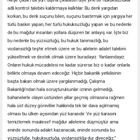
adli kontrol talebini kaldırmaya kalktılar. Bu denli yargıdan
korkan, bu denli suçunu bilen, suçunu bastırmak için yargıya her
türlü baskın yapan, her türlü hukuksuzluğu yapan ve bu nedenle
de bu mağdur insanları yollara düşüren bir anlayış var. İşte biz
bu nedenle bu yüzsüzlüğü, bu hukuk tanımazlığı, bu
vicdansızlığı teşhir etmek üzere ve bu ailelerin adalet talebini
yükseltmek ve destek olmak üzere buradayız. Yanlarındayız.
Onların hukuk mücadelesi ne kadar sürerse biz o kadar onlarla
birlikte olmaya devam edeceğiz. Hiçbir bakanlık yetkilisinin
başta bakan olmak üzere yargılanmadığı, Çalışma
Bakanlığı’ndan hala soruşturulsunlar izninin gelmediği,
bahanelerle olayın üstünden yıllar geçmiş olmasına rağmen
hala üst düzey görevliler hakkında tek bir dava açılmamış
olması bu ülken açısından yüz karasıdır. Ve yüz karasını
temizlemek maalesef mağdur ailelerine düşmüştür ama
eninde sonunda adalet kazanacak, eninde sonunda bu
yüzsüzlüğe, hukuksuzluğa, vicdansızlığa dur diyeceğiz."