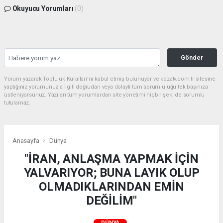
Okuyucu Yorumları
(0)
Gönder
Yorum yazarak Topluluk Kuralları’nı kabul etmiş bulunuyor ve kozatv.com.tr sitesine
yaptığınız yorumunuzla ilgili doğrudan veya dolaylı tüm sorumluluğu tek başınıza
üstleniyorsunuz. Yazılan tüm yorumlardan site yönetimi hiçbir şekilde sorumlu
tutulamaz.
Anasayfa
Dünya
"İRAN, ANLAŞMA YAPMAK İÇİN
YALVARIYOR; BUNA LAYIK OLUP
OLMADIKLARINDAN EMİN
DEĞİLİM"
DÜNYA