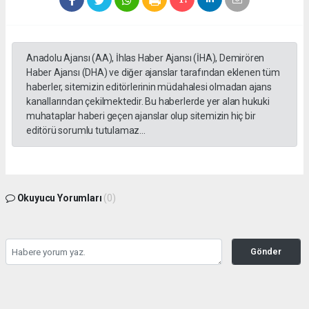
Anadolu Ajansı (AA), İhlas Haber Ajansı (İHA), Demirören
Haber Ajansı (DHA) ve diğer ajanslar tarafından eklenen tüm
haberler, sitemizin editörlerinin müdahalesi olmadan ajans
kanallarından çekilmektedir. Bu haberlerde yer alan hukuki
muhataplar haberi geçen ajanslar olup sitemizin hiç bir
editörü sorumlu tutulamaz...
Okuyucu Yorumları
(0)
Gönder
Yorum yazarak Topluluk Kuralları’nı kabul etmiş bulunuyor ve kozatv.com.tr sitesine
yaptığınız yorumunuzla ilgili doğrudan veya dolaylı tüm sorumluluğu tek başınıza
üstleniyorsunuz. Yazılan tüm yorumlardan site yönetimi hiçbir şekilde sorumlu