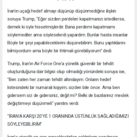
İran'ın uçağı hedef almayı düşünüp düşünmediğine ilişkin
soruya Trump, "Eğer sizden perdeleri kapatmanızı istedilerse,
demek ki öyle hissetmişlerdir. Bana perdemi kapatmamı
söylemediler ama söyleselerdi yapardım. Bunlar hasta insanlar.
Böyle bir şeyi yapabileceklerini düşünebilirim. Bunu yaptıklarını
bilmiyordum ama böyle bir ihtimali görebiliyorum" dedi.
Trump, İran'ın Air Force One'a yönelik güvenilir bir tehdit
oluşturduğuna dair bilgisi olup olmadığı yönündeki soruya ise,
"Ben zaten her zaman tehdit altındayım. Onların hedef
listesindeki bir numaralı kişiyim; sizden bile önce. Ama ben
gidersem siz de gidersiniz, değil mi? Belki de bazılarınız meslek
değiştirmeyi düşünmeli" yanıtını verdi.
"İRAN'A KARŞI 20'YE 1 ORANINDA ÜSTÜNLÜK SAĞLADIĞIMIZI
SÖYLEYEBİLİRİM"