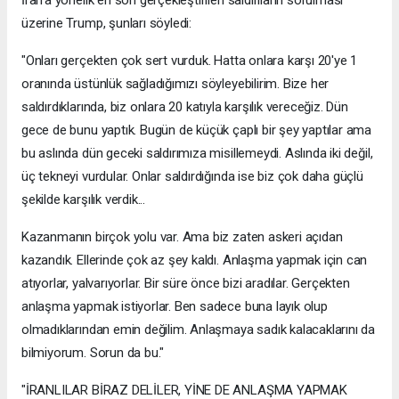
İran'a yönelik en son gerçekleştirilen saldırıların sorulması
üzerine Trump, şunları söyledi:
"Onları gerçekten çok sert vurduk. Hatta onlara karşı 20'ye 1
oranında üstünlük sağladığımızı söyleyebilirim. Bize her
saldırdıklarında, biz onlara 20 katıyla karşılık vereceğiz. Dün
gece de bunu yaptık. Bugün de küçük çaplı bir şey yaptılar ama
bu aslında dün geceki saldırımıza misillemeydi. Aslında iki değil,
üç tekneyi vurdular. Onlar saldırdığında ise biz çok daha güçlü
şekilde karşılık verdik...
Kazanmanın birçok yolu var. Ama biz zaten askeri açıdan
kazandık. Ellerinde çok az şey kaldı. Anlaşma yapmak için can
atıyorlar, yalvarıyorlar. Bir süre önce bizi aradılar. Gerçekten
anlaşma yapmak istiyorlar. Ben sadece buna layık olup
olmadıklarından emin değilim. Anlaşmaya sadık kalacaklarını da
bilmiyorum. Sorun da bu."
"İRANLILAR BİRAZ DELİLER, YİNE DE ANLAŞMA YAPMAK