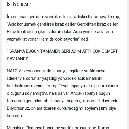
İSTİYORLAR"
İran'ın ticari gemilere yönelik saldırılara ilişkin bir soruya Trump,
"Açık konuşmak gerekirse biraz deliler. Gerçekten biraz deliler.
Biraz kontrolden çıkmış durumdalar. Ama yine de anlaşma
yapmak istiyorlar. Hem de çok istiyorlar" dedi.
"İSPANYA BUGÜN TAMAMEN GERİ ADIM ATTI, ÇOK CÖMERT
DAVRANDI"
NATO Zirvesi öncesinde İspanya, İngiltere ve Almanya
liderleriyle sorunlar yaşadığı yönündeki açıklamalarını
hatırlatılması üzerine Trump, "Evet. İspanya ile ilgili sorunlarım
olduğunu söylemiştim, hala da var. Ancak İspanya bugün
tamamen geri adım attı. İspanya bugün çok cömert davrandı.
Biliyorsunuz, onlara ticareti durduracağımı söylemiştim" diye
konuştu.
Muhabirin, "İspanya bugün ne yaptı" sorusuna ise Trump,