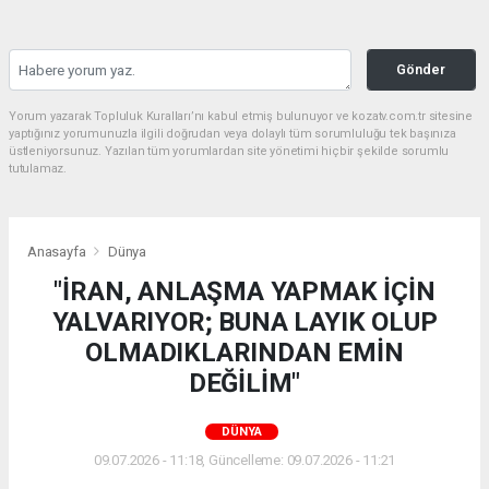
Gönder
Yorum yazarak Topluluk Kuralları’nı kabul etmiş bulunuyor ve kozatv.com.tr sitesine
yaptığınız yorumunuzla ilgili doğrudan veya dolaylı tüm sorumluluğu tek başınıza
üstleniyorsunuz. Yazılan tüm yorumlardan site yönetimi hiçbir şekilde sorumlu
tutulamaz.
Anasayfa
Dünya
"İRAN, ANLAŞMA YAPMAK İÇİN
YALVARIYOR; BUNA LAYIK OLUP
OLMADIKLARINDAN EMİN
DEĞİLİM"
DÜNYA
09.07.2026 - 11:18, Güncelleme: 09.07.2026 - 11:21