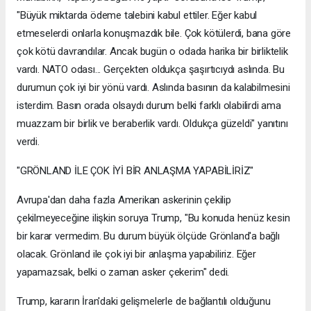
"Büyük miktarda ödeme talebini kabul ettiler. Eğer kabul
etmeselerdi onlarla konuşmazdık bile. Çok kötülerdi, bana göre
çok kötü davrandılar. Ancak bugün o odada harika bir birliktelik
vardı. NATO odası... Gerçekten oldukça şaşırtıcıydı aslında. Bu
durumun çok iyi bir yönü vardı. Aslında basının da kalabilmesini
isterdim. Basın orada olsaydı durum belki farklı olabilirdi ama
muazzam bir birlik ve beraberlik vardı. Oldukça güzeldi" yanıtını
verdi.
"GRÖNLAND İLE ÇOK İYİ BİR ANLAŞMA YAPABİLİRİZ"
Avrupa'dan daha fazla Amerikan askerinin çekilip
çekilmeyeceğine ilişkin soruya Trump, "Bu konuda henüz kesin
bir karar vermedim. Bu durum büyük ölçüde Grönland'a bağlı
olacak. Grönland ile çok iyi bir anlaşma yapabiliriz. Eğer
yapamazsak, belki o zaman asker çekerim" dedi.
Trump, kararın İran'daki gelişmelerle de bağlantılı olduğunu