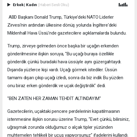
Erkek
|
Kadın
(Haberi Sesli Oku)
ABD Başkanı Donald Trump, Türkiye'deki NATO Liderler
Zirvesi'nin ardından ülkesine dönüş yolunda İngiltere'deki
Mildenhall Hava Üssü'nde gazetecilere açıklamalarda bulundu.
Trump, zirveye gelmeden önce başka bir uçağın erkenden
gönderilmesine ilişkin soruya, "Bu uçağı buraya özellikle
gönderdik çünkü buradaki hava üssüyle aynı güzergahtaydı.
Dışarıda yüzlerce kişi vardı. Uçağı görmek istediler. Üssün
tamamı dışarı çıkıp uçağı izledi, sonra da biz indik Bu yüzden
onu biraz erken gönderdik ve uçak değiştirdik" dedi.
"BEN ZATEN HER ZAMAN TEHDİT ALTINDAYIM"
Gazetecilerin, uçaktaki pencere perdelerinin kapatılmasının
istenmesine ilişkin sorusu üzerine Trump, "Evet çünkü, bilirsiniz,
uğraşmak zorunda olduğumuz o alçak tipler yüzünden
muhtemelen tehlikeli bir uçuş yapıyorsunuz" ifadelerini kullandı.