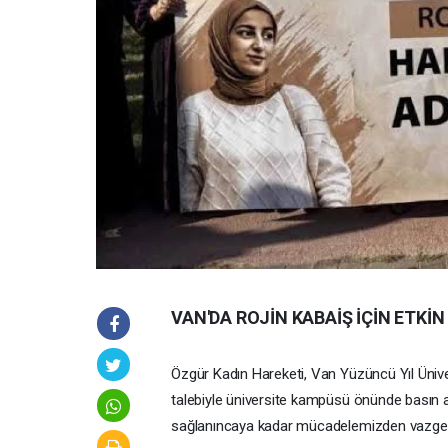
VAN'DA ROJİN KABAİŞ İÇİN ETKİ
Özgür Kadın Hareketi, Van Yüzüncü Yıl Ünive
talebiyle üniversite kampüsü önünde basın a
sağlanıncaya kadar mücadelemizden vazgeç