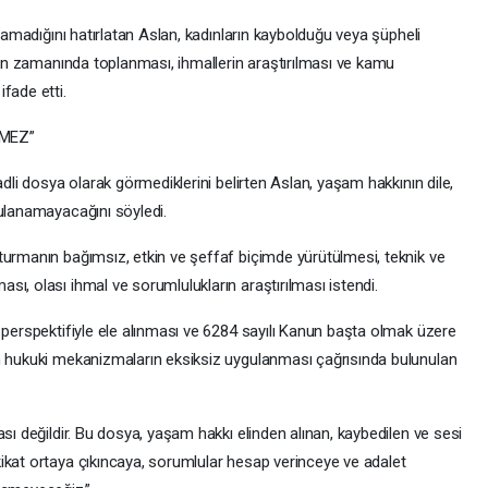
unamadığını hatırlatan Aslan, kadınların kaybolduğu veya şüpheli
erin zamanında toplanması, ihmallerin araştırılması ve kamu
fade etti.
MEZ”
adli dosya olarak görmediklerini belirten Aslan, yaşam hakkının dile,
gulanamayacağını söyledi.
turmanın bağımsız, etkin ve şeffaf biçimde yürütülmesi, teknik ve
ı, olası ihmal ve sorumlulukların araştırılması istendi.
 perspektifiyle ele alınması ve 6284 sayılı Kanun başta olmak üzere
an hukuki mekanizmaların eksiksiz uygulanması çağrısında bulunulan
sı değildir. Bu dosya, yaşam hakkı elinden alınan, kaybedilen ve sesi
ikat ortaya çıkıncaya, sorumlular hesap verinceye ve adalet