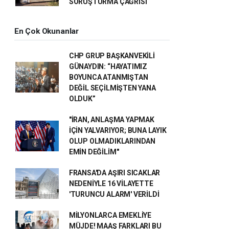
SORUŞTURMA ÇAĞRISI
En Çok Okunanlar
CHP GRUP BAŞKANVEKİLİ
GÜNAYDIN: “HAYATIMIZ
BOYUNCA ATANMIŞTAN
DEĞİL SEÇİLMİŞTEN YANA
OLDUK”
"İRAN, ANLAŞMA YAPMAK
İÇİN YALVARIYOR; BUNA LAYIK
OLUP OLMADIKLARINDAN
EMİN DEĞİLİM"
FRANSA'DA AŞIRI SICAKLAR
NEDENİYLE 16 VİLAYETTE
'TURUNCU ALARM' VERİLDİ
MİLYONLARCA EMEKLİYE
MÜJDE! MAAŞ FARKLARI BU