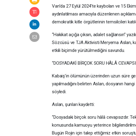
Van’da 27 Eylül 2024’te kaybolan ve 15 Ekim
aydınlatılması amacıyla düzenlenen açıklamaya
demokratik kitle örgütlerinin temsilcileri katıld
“Hakikat açığa çıksın, adalet sağlansın” yaz
Sözcüsü ve TJA Aktivisti Meryema Aslan, kadı
etkili biçimde yürütülmediğini savundu.
“DOSYADAKİ BİRÇOK SORU HÂLÂ CEVAPSI
Kabaiş’in ölümünün üzerinden uzun süre g
yapılmadığını belirten Aslan, dosyanın hang
söyledi.
Aslan, şunları kaydetti:
“Dosyadaki birçok soru hâlâ cevapsızdır. T
konusunda kamuoyu yeterince bilgilendirilm
Bugün Rojin için talep ettiğimiz etkin soruşt