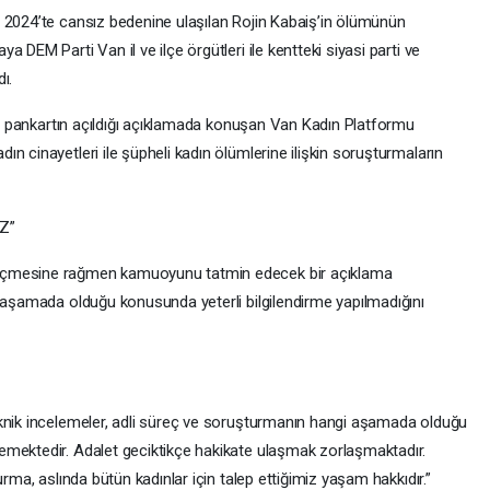
 2024’te cansız bedenine ulaşılan Rojin Kabaiş’in ölümünün
 DEM Parti Van il ve ilçe örgütleri ile kentteki siyasi parti ve
ı.
ılı pankartın açıldığı açıklamada konuşan Van Kadın Platformu
n cinayetleri ile şüpheli kadın ölümlerine ilişkin soruşturmaların
Z”
eçmesine rağmen kamuoyunu tatmin edecek bir açıklama
i aşamada olduğu konusunda yeterli bilgilendirme yapılmadığını
eknik incelemeler, adli süreç ve soruşturmanın hangi aşamada olduğu
emektedir. Adalet geciktikçe hakikate ulaşmak zorlaşmaktadır.
urma, aslında bütün kadınlar için talep ettiğimiz yaşam hakkıdır.”