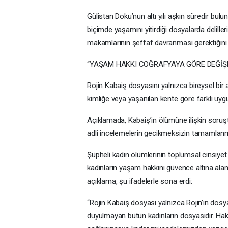
Gülistan Doku’nun altı yılı aşkın süredir bul
biçimde yaşamını yitirdiği dosyalarda delill
makamlarının şeffaf davranması gerektiğini i
“YAŞAM HAKKI COĞRAFYAYA GÖRE DEĞİŞ
Rojin Kabaiş dosyasını yalnızca bireysel bir 
kimliğe veya yaşanılan kente göre farklı uy
Açıklamada, Kabaiş’in ölümüne ilişkin soruş
adli incelemelerin gecikmeksizin tamamlanmas
Şüpheli kadın ölümlerinin toplumsal cinsiyet
kadınların yaşam hakkını güvence altına al
açıklama, şu ifadelerle sona erdi:
“Rojin Kabaiş dosyası yalnızca Rojin’in dosya
duyulmayan bütün kadınların dosyasıdır. Hak