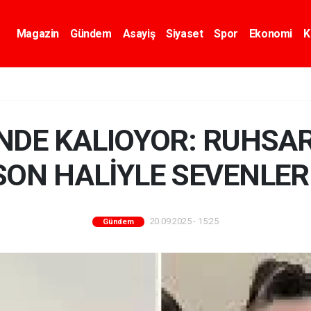
Magazin
Gündem
Asayiş
Siyaset
Spor
Ekonomi
K
NDE KALIOYOR: RUHSAR
SON HALİYLE SEVENLER
20.09.2025 - 15:25
Gündem