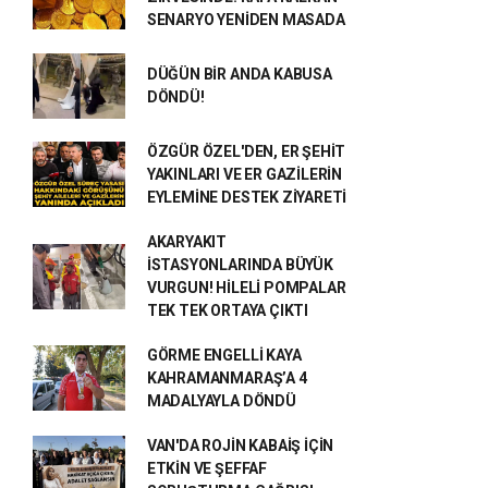
SENARYO YENİDEN MASADA
DÜĞÜN BİR ANDA KABUSA
DÖNDÜ!
ÖZGÜR ÖZEL'DEN, ER ŞEHİT
YAKINLARI VE ER GAZİLERİN
EYLEMİNE DESTEK ZİYARETİ
AKARYAKIT
İSTASYONLARINDA BÜYÜK
VURGUN! HİLELİ POMPALAR
TEK TEK ORTAYA ÇIKTI
GÖRME ENGELLİ KAYA
KAHRAMANMARAŞ’A 4
MADALYAYLA DÖNDÜ
VAN'DA ROJİN KABAİŞ İÇİN
ETKİN VE ŞEFFAF