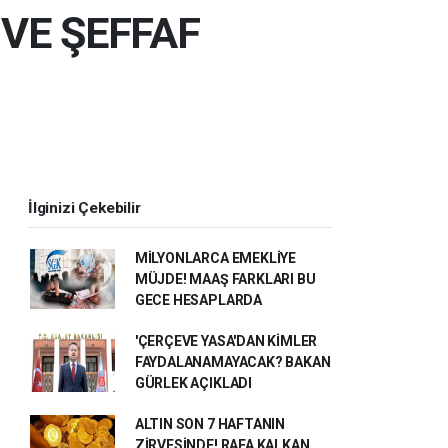
 VE ŞEFFAF
İlginizi Çekebilir
MİLYONLARCA EMEKLİYE
MÜJDE! MAAŞ FARKLARI BU
GECE HESAPLARDA
'ÇERÇEVE YASA'DAN KİMLER
FAYDALANAMAYACAK? BAKAN
GÜRLEK AÇIKLADI
ALTIN SON 7 HAFTANIN
ZİRVESİNDE! RAFA KALKAN