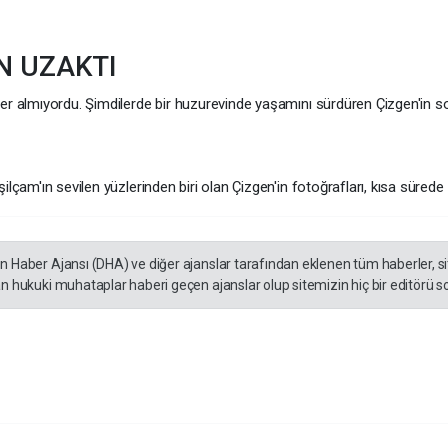
N UZAKTI
er almıyordu. Şimdilerde bir huzurevinde yaşamını sürdüren Çizgen'in so
ilçam'ın sevilen yüzlerinden biri olan Çizgen'in fotoğrafları, kısa süred
en Haber Ajansı (DHA) ve diğer ajanslar tarafından eklenen tüm haberler, 
an hukuki muhataplar haberi geçen ajanslar olup sitemizin hiç bir editörü s