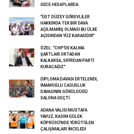
GECE HESAPLARDA
"ÜST DÜZEY GÖREVLİLER
HAKKINDA TEK BİR DAVA
AÇILMAMIŞ OLMASI BU ÜLKE
AÇISINDAN YÜZ KARASIDIR"
ÖZEL: “CHP'DE KALMA
ŞARTLARI ORTADAN
KALKARSA, SIFIRDAN PARTİ
KURACAĞIZ"
DİPLOMA DAVASI ERTELENDİ,
İMAMOĞLU CASUSLUK
DAVASININ GÖRÜLDÜĞÜ
SALONA GEÇTİ
ADANA VALİSİ MUSTAFA
YAVUZ, KASIM GÜLEK
KÖPRÜSÜ'NDE YÜRÜTÜLEN
ÇALIŞMALARI İNCELEDİ