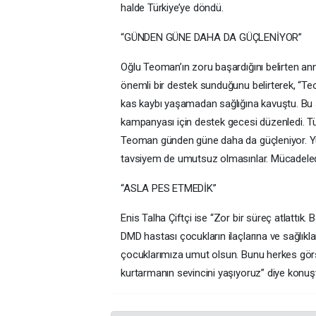
halde Türkiye’ye döndü.
“GÜNDEN GÜNE DAHA DA GÜÇLENİYOR”
Oğlu Teoman’ın zoru başardığını belirten an
önemli bir destek sunduğunu belirterek, “T
kas kaybı yaşamadan sağlığına kavuştu. Bu
kampanyası için destek gecesi düzenledi. Tü
Teoman günden güne daha da güçleniyor. Yürü
tavsiyem de umutsuz olmasınlar. Mücadeled
“ASLA PES ETMEDİK”
Enis Talha Çiftçi ise “Zor bir süreç atlatt
DMD hastası çocukların ilaçlarına ve sağlıkl
çocuklarımıza umut olsun. Bunu herkes görsü
kurtarmanın sevincini yaşıyoruz” diye konuş