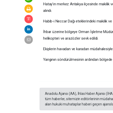
Hatay'ın merkez Antakya ilçesinde makilik ve
alındı.
Habib-i Neccar Dağı eteklerindeki makilik ve
İhbar üzerine bölgeye Orman İşletme Müdürlü
helikopteri ve arazözler sevk edildi.
Ekiplerin havadan ve karadan müdahalesiyle y
Yangının söndürülmesinin ardından bölgede
Anadolu Ajansı (AA), İhlas Haber Ajansı (İHA
tüm haberler, sitemizin editörlerinin müdaha
alan hukuki muhataplar haberi geçen ajanslar