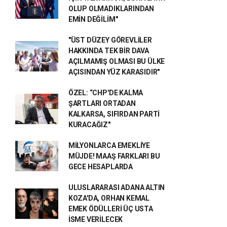
OLUP OLMADIKLARINDAN
EMİN DEĞİLİM"
"ÜST DÜZEY GÖREVLİLER
HAKKINDA TEK BİR DAVA
AÇILMAMIŞ OLMASI BU ÜLKE
AÇISINDAN YÜZ KARASIDIR"
ÖZEL: “CHP'DE KALMA
ŞARTLARI ORTADAN
KALKARSA, SIFIRDAN PARTİ
KURACAĞIZ"
MİLYONLARCA EMEKLİYE
MÜJDE! MAAŞ FARKLARI BU
GECE HESAPLARDA
ULUSLARARASI ADANA ALTIN
KOZA'DA, ORHAN KEMAL
EMEK ÖDÜLLERİ ÜÇ USTA
İSME VERİLECEK