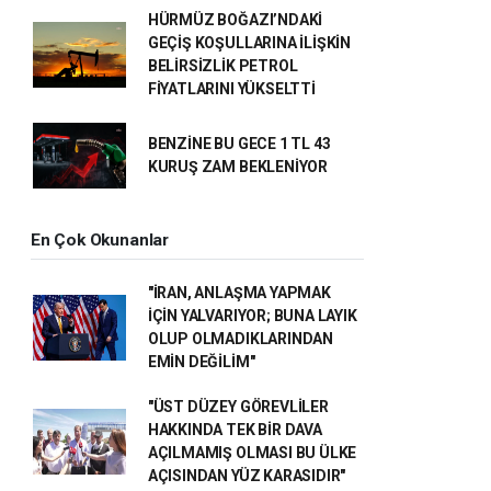
HÜRMÜZ BOĞAZI’NDAKİ
GEÇİŞ KOŞULLARINA İLİŞKİN
BELİRSİZLİK PETROL
FİYATLARINI YÜKSELTTİ
BENZİNE BU GECE 1 TL 43
KURUŞ ZAM BEKLENİYOR
En Çok Okunanlar
"İRAN, ANLAŞMA YAPMAK
İÇİN YALVARIYOR; BUNA LAYIK
OLUP OLMADIKLARINDAN
EMİN DEĞİLİM"
"ÜST DÜZEY GÖREVLİLER
HAKKINDA TEK BİR DAVA
AÇILMAMIŞ OLMASI BU ÜLKE
AÇISINDAN YÜZ KARASIDIR"