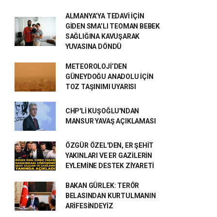
ALMANYA’YA TEDAVİ İÇİN
GİDEN SMA’LI TEOMAN BEBEK
SAĞLIĞINA KAVUŞARAK
YUVASINA DÖNDÜ
METEOROLOJİ’DEN
GÜNEYDOĞU ANADOLU İÇİN
TOZ TAŞINIMI UYARISI
CHP'Lİ KUŞOĞLU'NDAN
MANSUR YAVAŞ AÇIKLAMASI
ÖZGÜR ÖZEL'DEN, ER ŞEHİT
YAKINLARI VE ER GAZİLERİN
EYLEMİNE DESTEK ZİYARETİ
BAKAN GÜRLEK: TERÖR
BELASINDAN KURTULMANIN
ARİFESİNDEYİZ