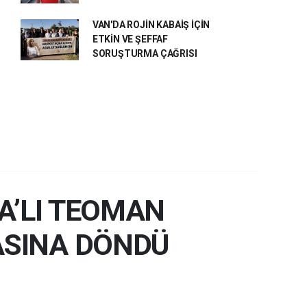
VAN'DA ROJİN KABAİŞ İÇİN
ETKİN VE ŞEFFAF
SORUŞTURMA ÇAĞRISI
A’LI TEOMAN
ASINA DÖNDÜ