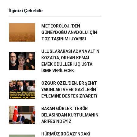
İlginizi Çekebilir
METEOROLOJİ’DEN
GÜNEYDOĞU ANADOLU İÇİN
TOZ TAŞINIMI UYARISI
ULUSLARARASI ADANA ALTIN
KOZA'DA, ORHAN KEMAL
EMEK ÖDÜLLERİ ÜÇ USTA
İSME VERİLECEK
ÖZGÜR ÖZEL'DEN, ER ŞEHİT
YAKINLARI VE ER GAZİLERİN
EYLEMİNE DESTEK ZİYARETİ
BAKAN GÜRLEK: TERÖR
BELASINDAN KURTULMANIN
ARİFESİNDEYİZ
HÜRMÜZ BOĞAZI’NDAKİ