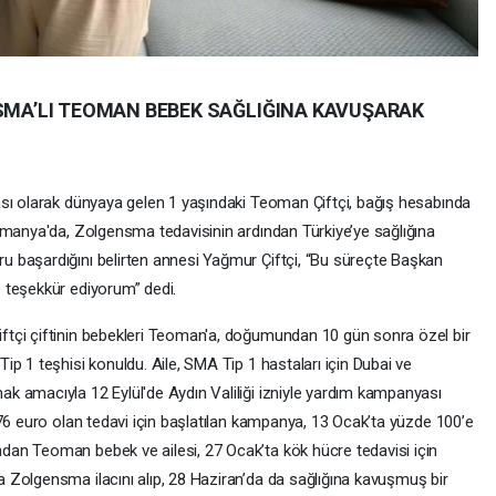
 SMA’LI TEOMAN BEBEK SAĞLIĞINA KAVUŞARAK
ası olarak dünyaya gelen 1 yaşındaki Teoman Çiftçi, bağış hesabında
lmanya'da, Zolgensma tedavisinin ardından Türkiye’ye sağlığına
 başardığını belirten annesi Yağmur Çiftçi, “Bu süreçte Başkan
 teşekkür ediyorum” dedi.
tçi çiftinin bebekleri Teoman'a, doğumundan 10 gün sonra özel bir
p 1 teşhisi konuldu. Aile, SMA Tip 1 hastaları için Dubai ve
 amacıyla 12 Eylül'de Aydın Valiliği izniyle yardım kampanyası
76 euro olan tedavi için başlatılan kampanya, 13 Ocak’ta yüzde 100’e
an Teoman bebek ve ailesi, 27 Ocak’ta kök hücre tedavisi için
Zolgensma ilacını alıp, 28 Haziran’da da sağlığına kavuşmuş bir