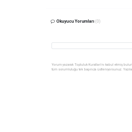
Okuyucu Yorumları
(0)
Yorum yazarak Topluluk Kuralları’nı kabul etmiş bulunu
tüm sorumluluğu tek başınıza üstleniyorsunuz. Yazıla