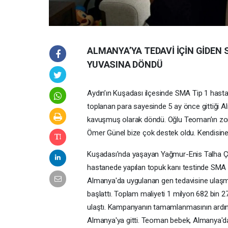
ALMANYA’YA TEDAVİ İÇİN GİDEN
YUVASINA DÖNDÜ
Aydın’ın Kuşadası ilçesinde SMA Tip 1 hast
toplanan para sayesinde 5 ay önce gittiği A
kavuşmuş olarak döndü. Oğlu Teoman’ın zoru
Ömer Günel bize çok destek oldu. Kendisine
Kuşadası'nda yaşayan Yağmur-Enis Talha Çif
hastanede yapılan topuk kanı testinde SMA Ti
Almanya'da uygulanan gen tedavisine ulaşmak
başlattı. Toplam maliyeti 1 milyon 682 bin 2
ulaştı. Kampanyanın tamamlanmasının ardınd
Almanya'ya gitti. Teoman bebek, Almanya'da 