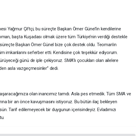
nesi Yağmur Çiftçi, bu süreçte Başkan Ömer Günel’in kendilerine
eoman, başta Kuşadası olmak üzere tüm Türkiye’nin verdiği destekle
 süreçte Başkan Ömer Günel bize çok destek oldu. Teoman’ın
m imkanlarını seferber etti. Kendisine çok teşekkür ediyorum.
yeceği günü de iple çekiyoruz. SMA’lı çocukları olan ailelere
en asla vazgeçmesinler” dedi.
ık. Başaracağımıza olan inancımız tamdı. Asla pes etmedik. Tüm SMA ve
arına bir an önce kavuşmasını istiyoruz. Bu bütün ilaç bekleyen
n. Tarif edilemeyecek bir duygunun içerisindeyiz. Evladımızı
tu.