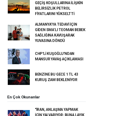
GEÇİŞ KOŞULLARINA İLİŞKİN
BELİRSİZLİK PETROL
FİYATLARINI YÜKSELTTİ
ALMANYA’YA TEDAVİ İÇİN
GİDEN SMA’LI TEOMAN BEBEK
SAĞLIĞINA KAVUŞARAK
YUVASINA DÖNDÜ
CHP'Lİ KUŞOĞLU'NDAN
MANSUR YAVAŞ AÇIKLAMASI
BENZİNE BU GECE 1 TL 43
KURUŞ ZAM BEKLENİYOR
En Çok Okunanlar
"İRAN, ANLAŞMA YAPMAK
İÇİN YALVARIYOR; BUNA LAYIK