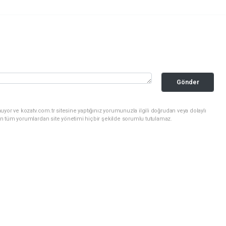
Gönder
yor ve kozatv.com.tr sitesine yaptığınız yorumunuzla ilgili doğrudan veya dolaylı
n tüm yorumlardan site yönetimi hiçbir şekilde sorumlu tutulamaz.