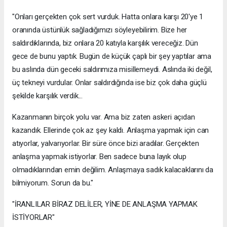
"Onları gerçekten çok sert vurduk. Hatta onlara karşı 20'ye 1
oranında üstünlük sağladığımızı söyleyebilirim. Bize her
saldırdıklarında, biz onlara 20 katıyla karşılık vereceğiz. Dün
gece de bunu yaptık. Bugün de küçük çaplı bir şey yaptılar ama
bu aslında dün geceki saldırımıza misillemeydi. Aslında iki değil,
üç tekneyi vurdular. Onlar saldırdığında ise biz çok daha güçlü
şekilde karşılık verdik...
Kazanmanın birçok yolu var. Ama biz zaten askeri açıdan
kazandık. Ellerinde çok az şey kaldı. Anlaşma yapmak için can
atıyorlar, yalvarıyorlar. Bir süre önce bizi aradılar. Gerçekten
anlaşma yapmak istiyorlar. Ben sadece buna layık olup
olmadıklarından emin değilim. Anlaşmaya sadık kalacaklarını da
bilmiyorum. Sorun da bu."
"İRANLILAR BİRAZ DELİLER, YİNE DE ANLAŞMA YAPMAK
İSTİYORLAR"