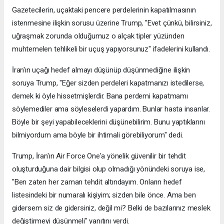
Gazetecilerin, uçaktaki pencere perdelerinin kapatılmasının
istenmesine ilişkin sorusu üzerine Trump, "Evet çünkü, bilirsiniz,
uğraşmak zorunda olduğumuz o alçak tipler yüzünden
muhtemelen tehlikeli bir uçuş yapıyorsunuz" ifadelerini kullandı.
İran'ın uçağı hedef almayı düşünüp düşünmediğine ilişkin
soruya Trump, "Eğer sizden perdeleri kapatmanızı istedilerse,
demek ki öyle hissetmişlerdir. Bana perdemi kapatmamı
söylemediler ama söyleselerdi yapardım. Bunlar hasta insanlar.
Böyle bir şeyi yapabileceklerini düşünebilirim. Bunu yaptıklarını
bilmiyordum ama böyle bir ihtimali görebiliyorum" dedi.
Trump, İran'ın Air Force One'a yönelik güvenilir bir tehdit
oluşturduğuna dair bilgisi olup olmadığı yönündeki soruya ise,
"Ben zaten her zaman tehdit altındayım. Onların hedef
listesindeki bir numaralı kişiyim; sizden bile önce. Ama ben
gidersem siz de gidersiniz, değil mi? Belki de bazılarınız meslek
değiştirmeyi düşünmeli" yanıtını verdi.