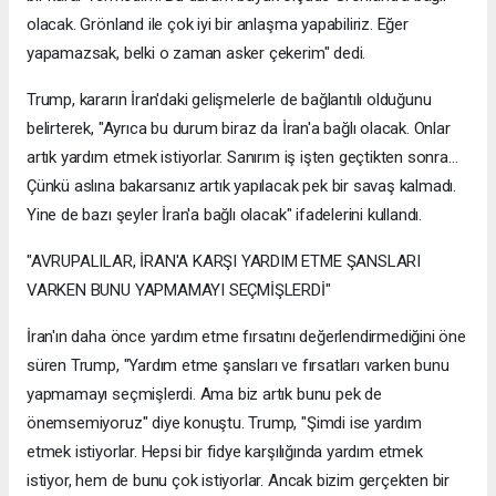
olacak. Grönland ile çok iyi bir anlaşma yapabiliriz. Eğer
yapamazsak, belki o zaman asker çekerim" dedi.
Trump, kararın İran'daki gelişmelerle de bağlantılı olduğunu
belirterek, "Ayrıca bu durum biraz da İran'a bağlı olacak. Onlar
artık yardım etmek istiyorlar. Sanırım iş işten geçtikten sonra...
Çünkü aslına bakarsanız artık yapılacak pek bir savaş kalmadı.
Yine de bazı şeyler İran'a bağlı olacak" ifadelerini kullandı.
"AVRUPALILAR, İRAN'A KARŞI YARDIM ETME ŞANSLARI
VARKEN BUNU YAPMAMAYI SEÇMİŞLERDİ"
İran'ın daha önce yardım etme fırsatını değerlendirmediğini öne
süren Trump, "Yardım etme şansları ve fırsatları varken bunu
yapmamayı seçmişlerdi. Ama biz artık bunu pek de
önemsemiyoruz" diye konuştu. Trump, "Şimdi ise yardım
etmek istiyorlar. Hepsi bir fidye karşılığında yardım etmek
istiyor, hem de bunu çok istiyorlar. Ancak bizim gerçekten bir