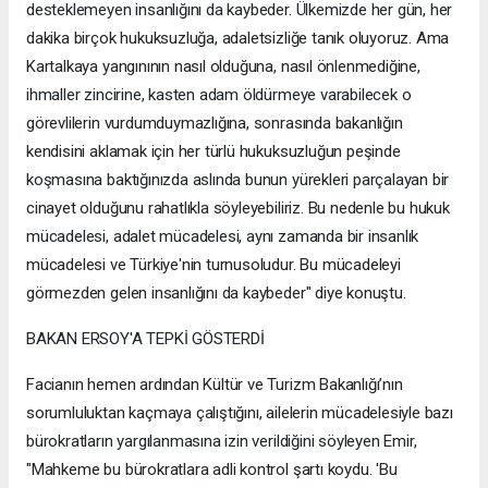
desteklemeyen insanlığını da kaybeder. Ülkemizde her gün, her
dakika birçok hukuksuzluğa, adaletsizliğe tanık oluyoruz. Ama
Kartalkaya yangınının nasıl olduğuna, nasıl önlenmediğine,
ihmaller zincirine, kasten adam öldürmeye varabilecek o
görevlilerin vurdumduymazlığına, sonrasında bakanlığın
kendisini aklamak için her türlü hukuksuzluğun peşinde
koşmasına baktığınızda aslında bunun yürekleri parçalayan bir
cinayet olduğunu rahatlıkla söyleyebiliriz. Bu nedenle bu hukuk
mücadelesi, adalet mücadelesi, aynı zamanda bir insanlık
mücadelesi ve Türkiye'nin turnusoludur. Bu mücadeleyi
görmezden gelen insanlığını da kaybeder" diye konuştu.
BAKAN ERSOY'A TEPKİ GÖSTERDİ
Facianın hemen ardından Kültür ve Turizm Bakanlığı’nın
sorumluluktan kaçmaya çalıştığını, ailelerin mücadelesiyle bazı
bürokratların yargılanmasına izin verildiğini söyleyen Emir,
"Mahkeme bu bürokratlara adli kontrol şartı koydu. 'Bu