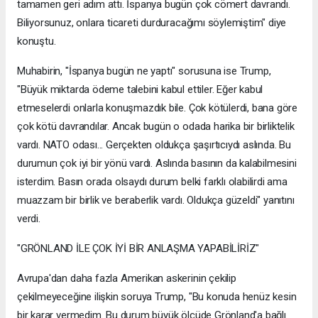
tamamen geri adım attı. İspanya bugün çok cömert davrandı.
Biliyorsunuz, onlara ticareti durduracağımı söylemiştim" diye
konuştu.
Muhabirin, "İspanya bugün ne yaptı" sorusuna ise Trump,
"Büyük miktarda ödeme talebini kabul ettiler. Eğer kabul
etmeselerdi onlarla konuşmazdık bile. Çok kötülerdi, bana göre
çok kötü davrandılar. Ancak bugün o odada harika bir birliktelik
vardı. NATO odası... Gerçekten oldukça şaşırtıcıydı aslında. Bu
durumun çok iyi bir yönü vardı. Aslında basının da kalabilmesini
isterdim. Basın orada olsaydı durum belki farklı olabilirdi ama
muazzam bir birlik ve beraberlik vardı. Oldukça güzeldi" yanıtını
verdi.
"GRÖNLAND İLE ÇOK İYİ BİR ANLAŞMA YAPABİLİRİZ"
Avrupa'dan daha fazla Amerikan askerinin çekilip
çekilmeyeceğine ilişkin soruya Trump, "Bu konuda henüz kesin
bir karar vermedim. Bu durum büyük ölçüde Grönland'a bağlı