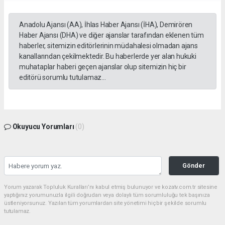
Anadolu Ajansı (AA), İhlas Haber Ajansı (İHA), Demirören
Haber Ajansı (DHA) ve diğer ajanslar tarafından eklenen tüm
haberler, sitemizin editörlerinin müdahalesi olmadan ajans
kanallarından çekilmektedir. Bu haberlerde yer alan hukuki
muhataplar haberi geçen ajanslar olup sitemizin hiç bir
editörü sorumlu tutulamaz...
Okuyucu Yorumları
(0)
Gönder
Yorum yazarak Topluluk Kuralları’nı kabul etmiş bulunuyor ve kozatv.com.tr sitesine
yaptığınız yorumunuzla ilgili doğrudan veya dolaylı tüm sorumluluğu tek başınıza
üstleniyorsunuz. Yazılan tüm yorumlardan site yönetimi hiçbir şekilde sorumlu
tutulamaz.