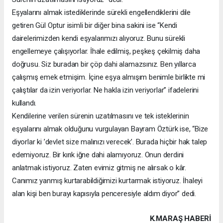
Eşyalarını almak istediklerinde sürekli engellendiklerini dile
getiren Gül Optur isimli bir diğer bina sakini ise “Kendi
dairelerimizden kendi eşyalarımızı alıyoruz. Bunu sürekli
engellemeye çalışıyorlar. İhale edilmiş, peşkeş çekilmiş daha
doğrusu. Siz buradan bir çöp dahi alamazsınız. Ben yıllarca
çalışmış emek etmişim. İçine eşya almışım benimle birlikte mi
çalıştılar da izin veriyorlar. Ne hakla izin veriyorlar” ifadelerini
kullandı.
Kendilerine verilen sürenin uzatılmasını ve tek isteklerinin
eşyalarını almak olduğunu vurgulayan Bayram Öztürk ise, “Bize
diyorlar ki ’devlet size malınızı verecek’. Burada hiçbir hak talep
edemiyoruz. Bir kırık iğne dahi alamıyoruz. Onun derdini
anlatmak istiyoruz. Zaten evimiz gitmiş ne alırsak o kâr.
Canımız yanmış kurtarabildiğimizi kurtarmak istiyoruz. İhaleyi
alan kişi ben burayı kapısıyla penceresiyle aldım diyor” dedi.
K.MARAŞ HABERİ