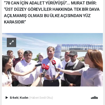
"78 CAN İÇİN ADALET YÜRÜYÜŞÜ"... MURAT EMİR:
"ÜST DÜZEY GÖREVLİLER HAKKINDA TEK BİR DAVA
AÇILMAMIŞ OLMASI BU ÜLKE AÇISINDAN YÜZ
KARASIDIR"
Erkek
|
Kadın
(Haberi Sesli Oku)