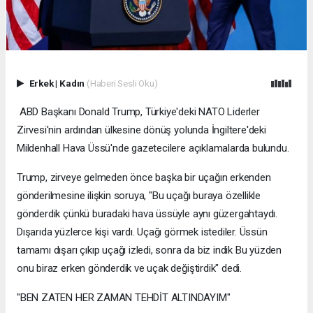
Erkek
|
Kadın
(Haberi Sesli Oku)
ABD Başkanı Donald Trump, Türkiye'deki NATO Liderler
Zirvesi'nin ardından ülkesine dönüş yolunda İngiltere'deki
Mildenhall Hava Üssü'nde gazetecilere açıklamalarda bulundu.
Trump, zirveye gelmeden önce başka bir uçağın erkenden
gönderilmesine ilişkin soruya, "Bu uçağı buraya özellikle
gönderdik çünkü buradaki hava üssüyle aynı güzergahtaydı.
Dışarıda yüzlerce kişi vardı. Uçağı görmek istediler. Üssün
tamamı dışarı çıkıp uçağı izledi, sonra da biz indik Bu yüzden
onu biraz erken gönderdik ve uçak değiştirdik" dedi.
"BEN ZATEN HER ZAMAN TEHDİT ALTINDAYIM"