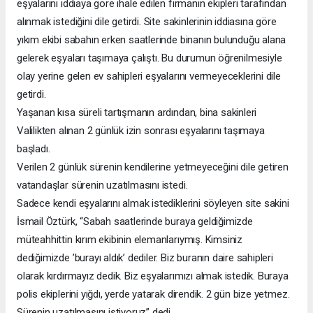
eşyalarını iddiaya göre ihale edilen firmanın ekipleri tarafından
alınmak istediğini dile getirdi. Site sakinlerinin iddiasına göre
yıkım ekibi sabahın erken saatlerinde binanın bulunduğu alana
gelerek eşyaları taşımaya çalıştı. Bu durumun öğrenilmesiyle
olay yerine gelen ev sahipleri eşyalarını vermeyeceklerini dile
getirdi.
Yaşanan kısa süreli tartışmanın ardından, bina sakinleri
Valilikten alınan 2 günlük izin sonrası eşyalarını taşımaya
başladı.
Verilen 2 günlük sürenin kendilerine yetmeyeceğini dile getiren
vatandaşlar sürenin uzatılmasını istedi.
Sadece kendi eşyalarını almak istediklerini söyleyen site sakini
İsmail Öztürk, “Sabah saatlerinde buraya geldiğimizde
müteahhittin kırım ekibinin elemanlarıymış. Kimsiniz
dediğimizde ’burayı aldık’ dediler. Biz buranın daire sahipleri
olarak kırdırmayız dedik. Biz eşyalarımızı almak istedik. Buraya
polis ekiplerini yığdı, yerde yatarak direndik. 2 gün bize yetmez.
Sürenin uzatılmasını istiyoruz” dedi.