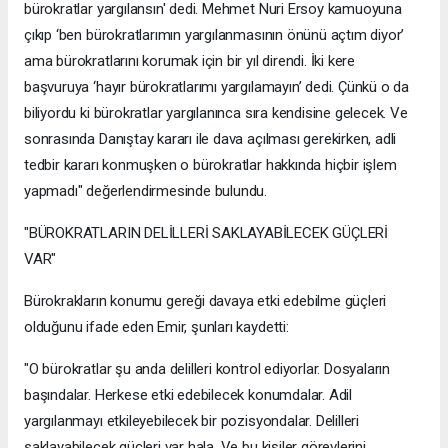
bürokratlar yargılansın' dedi. Mehmet Nuri Ersoy kamuoyuna
çıkıp ‘ben bürokratlarımın yargılanmasının önünü açtım diyor’
ama bürokratlarını korumak için bir yıl direndi. İki kere
başvuruya ‘hayır bürokratlarımı yargılamayın’ dedi. Çünkü o da
biliyordu ki bürokratlar yargılanınca sıra kendisine gelecek. Ve
sonrasında Danıştay kararı ile dava açılması gerekirken, adli
tedbir kararı konmuşken o bürokratlar hakkında hiçbir işlem
yapmadı" değerlendirmesinde bulundu.
"BÜROKRATLARIN DELİLLERİ SAKLAYABİLECEK GÜÇLERİ
VAR"
Bürokrakların konumu gereği davaya etki edebilme güçleri
olduğunu ifade eden Emir, şunları kaydetti:
"O bürokratlar şu anda delilleri kontrol ediyorlar. Dosyaların
başındalar. Herkese etki edebilecek konumdalar. Adil
yargılanmayı etkileyebilecek bir pozisyondalar. Delilleri
saklayabilecek güçleri var hala. Ve bu kişiler görevlerini