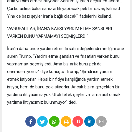
artık yardım etmek istiyorlar. Sanırım iş işten geçtikten sonra...
Çünkü aslına bakarsanız artık yapılacak pek bir savaş kalmadı.
Yine de bazı şeyler İran'a bağlı olacak" ifadelerini kullandı.
"AVRUPALILAR, İRAN'A KARŞI YARDIM ETME ŞANSLARI
VARKEN BUNU YAPMAMAYI SEÇMİŞLERDİ"
İran'ın daha önce yardım etme fırsatını değerlendirmediğini öne
süren Trump, "Yardım etme şansları ve fırsatları varken bunu
yapmamayı seçmişlerdi. Ama biz artık bunu pek de
önemsemiyoruz" diye konuştu. Trump, "Şimdi ise yardım
etmek istiyorlar. Hepsi bir fidye karşılığında yardım etmek
istiyor, hem de bunu çok istiyorlar. Ancak bizim gerçekten bir
yardıma ihtiyacımız yok. Ufak tefek şeyler var ama asıl olarak
yardıma ihtiyacımız bulunmuyor" dedi.