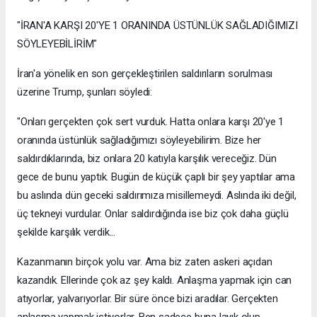
"İRAN'A KARŞI 20'YE 1 ORANINDA ÜSTÜNLÜK SAĞLADIĞIMIZI
SÖYLEYEBİLİRİM"
İran'a yönelik en son gerçekleştirilen saldırıların sorulması
üzerine Trump, şunları söyledi:
"Onları gerçekten çok sert vurduk. Hatta onlara karşı 20'ye 1
oranında üstünlük sağladığımızı söyleyebilirim. Bize her
saldırdıklarında, biz onlara 20 katıyla karşılık vereceğiz. Dün
gece de bunu yaptık. Bugün de küçük çaplı bir şey yaptılar ama
bu aslında dün geceki saldırımıza misillemeydi. Aslında iki değil,
üç tekneyi vurdular. Onlar saldırdığında ise biz çok daha güçlü
şekilde karşılık verdik...
Kazanmanın birçok yolu var. Ama biz zaten askeri açıdan
kazandık. Ellerinde çok az şey kaldı. Anlaşma yapmak için can
atıyorlar, yalvarıyorlar. Bir süre önce bizi aradılar. Gerçekten
anlaşma yapmak istiyorlar. Ben sadece buna layık olup