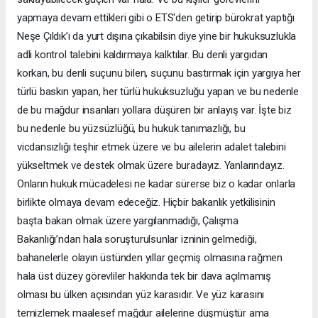
yapmaya devam ettikleri gibi o ETS'den getirip bürokrat yaptığı
Neşe Çıldık’ı da yurt dışına çıkabilsin diye yine bir hukuksuzlukla
adli kontrol talebini kaldırmaya kalktılar. Bu denli yargıdan
korkan, bu denli suçunu bilen, suçunu bastırmak için yargıya her
türlü baskın yapan, her türlü hukuksuzluğu yapan ve bu nedenle
de bu mağdur insanları yollara düşüren bir anlayış var. İşte biz
bu nedenle bu yüzsüzlüğü, bu hukuk tanımazlığı, bu
vicdansızlığı teşhir etmek üzere ve bu ailelerin adalet talebini
yükseltmek ve destek olmak üzere buradayız. Yanlarındayız.
Onların hukuk mücadelesi ne kadar sürerse biz o kadar onlarla
birlikte olmaya devam edeceğiz. Hiçbir bakanlık yetkilisinin
başta bakan olmak üzere yargılanmadığı, Çalışma
Bakanlığı’ndan hala soruşturulsunlar izninin gelmediği,
bahanelerle olayın üstünden yıllar geçmiş olmasına rağmen
hala üst düzey görevliler hakkında tek bir dava açılmamış
olması bu ülken açısından yüz karasıdır. Ve yüz karasını
temizlemek maalesef mağdur ailelerine düşmüştür ama