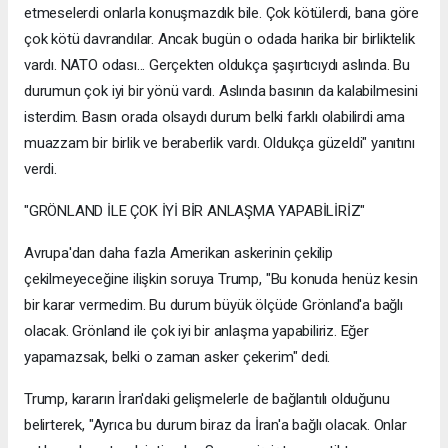
etmeselerdi onlarla konuşmazdık bile. Çok kötülerdi, bana göre
çok kötü davrandılar. Ancak bugün o odada harika bir birliktelik
vardı. NATO odası... Gerçekten oldukça şaşırtıcıydı aslında. Bu
durumun çok iyi bir yönü vardı. Aslında basının da kalabilmesini
isterdim. Basın orada olsaydı durum belki farklı olabilirdi ama
muazzam bir birlik ve beraberlik vardı. Oldukça güzeldi" yanıtını
verdi.
"GRÖNLAND İLE ÇOK İYİ BİR ANLAŞMA YAPABİLİRİZ"
Avrupa'dan daha fazla Amerikan askerinin çekilip
çekilmeyeceğine ilişkin soruya Trump, "Bu konuda henüz kesin
bir karar vermedim. Bu durum büyük ölçüde Grönland'a bağlı
olacak. Grönland ile çok iyi bir anlaşma yapabiliriz. Eğer
yapamazsak, belki o zaman asker çekerim" dedi.
Trump, kararın İran'daki gelişmelerle de bağlantılı olduğunu
belirterek, "Ayrıca bu durum biraz da İran'a bağlı olacak. Onlar