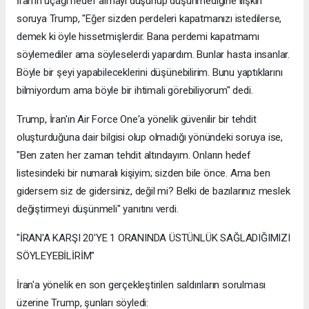
İran'ın uçağı hedef almayı düşünüp düşünmediğine ilişkin
soruya Trump, "Eğer sizden perdeleri kapatmanızı istedilerse,
demek ki öyle hissetmişlerdir. Bana perdemi kapatmamı
söylemediler ama söyleselerdi yapardım. Bunlar hasta insanlar.
Böyle bir şeyi yapabileceklerini düşünebilirim. Bunu yaptıklarını
bilmiyordum ama böyle bir ihtimali görebiliyorum" dedi.
Trump, İran'ın Air Force One'a yönelik güvenilir bir tehdit
oluşturduğuna dair bilgisi olup olmadığı yönündeki soruya ise,
"Ben zaten her zaman tehdit altındayım. Onların hedef
listesindeki bir numaralı kişiyim; sizden bile önce. Ama ben
gidersem siz de gidersiniz, değil mi? Belki de bazılarınız meslek
değiştirmeyi düşünmeli" yanıtını verdi.
"İRAN'A KARŞI 20'YE 1 ORANINDA ÜSTÜNLÜK SAĞLADIĞIMIZI
SÖYLEYEBİLİRİM"
İran'a yönelik en son gerçekleştirilen saldırıların sorulması
üzerine Trump, şunları söyledi: