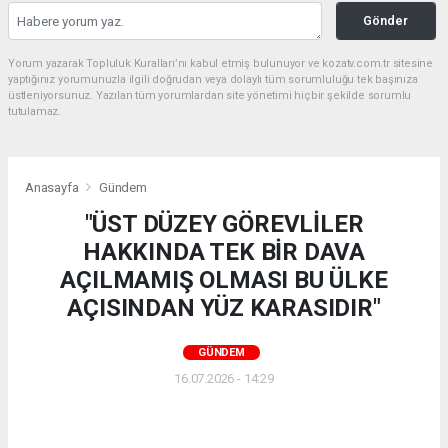
Gönder
Yorum yazarak Topluluk Kuralları’nı kabul etmiş bulunuyor ve kozatv.com.tr sitesine
yaptığınız yorumunuzla ilgili doğrudan veya dolaylı tüm sorumluluğu tek başınıza
üstleniyorsunuz. Yazılan tüm yorumlardan site yönetimi hiçbir şekilde sorumlu
tutulamaz.
Anasayfa
Gündem
"ÜST DÜZEY GÖREVLİLER
HAKKINDA TEK BİR DAVA
AÇILMAMIŞ OLMASI BU ÜLKE
AÇISINDAN YÜZ KARASIDIR"
GÜNDEM
16.07.2026 - 14:29