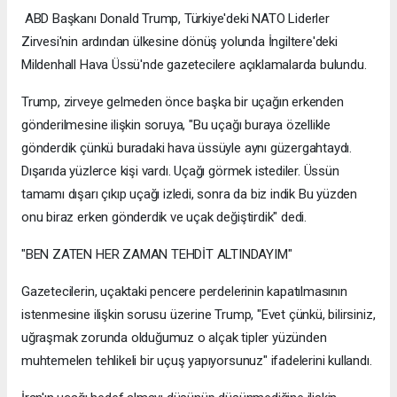
ABD Başkanı Donald Trump, Türkiye'deki NATO Liderler
Zirvesi'nin ardından ülkesine dönüş yolunda İngiltere'deki
Mildenhall Hava Üssü'nde gazetecilere açıklamalarda bulundu.
Trump, zirveye gelmeden önce başka bir uçağın erkenden
gönderilmesine ilişkin soruya, "Bu uçağı buraya özellikle
gönderdik çünkü buradaki hava üssüyle aynı güzergahtaydı.
Dışarıda yüzlerce kişi vardı. Uçağı görmek istediler. Üssün
tamamı dışarı çıkıp uçağı izledi, sonra da biz indik Bu yüzden
onu biraz erken gönderdik ve uçak değiştirdik" dedi.
"BEN ZATEN HER ZAMAN TEHDİT ALTINDAYIM"
Gazetecilerin, uçaktaki pencere perdelerinin kapatılmasının
istenmesine ilişkin sorusu üzerine Trump, "Evet çünkü, bilirsiniz,
uğraşmak zorunda olduğumuz o alçak tipler yüzünden
muhtemelen tehlikeli bir uçuş yapıyorsunuz" ifadelerini kullandı.