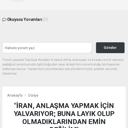
Okuyucu Yorumları
(0)
Gönder
Yorum yazarak Topluluk Kuralları’nı kabul etmiş bulunuyor ve kozatv.com.tr sitesine
yaptığınız yorumunuzla ilgili doğrudan veya dolaylı tüm sorumluluğu tek başınıza
üstleniyorsunuz. Yazılan tüm yorumlardan site yönetimi hiçbir şekilde sorumlu
tutulamaz.
Anasayfa
Dünya
"İRAN, ANLAŞMA YAPMAK İÇİN
YALVARIYOR; BUNA LAYIK OLUP
OLMADIKLARINDAN EMİN