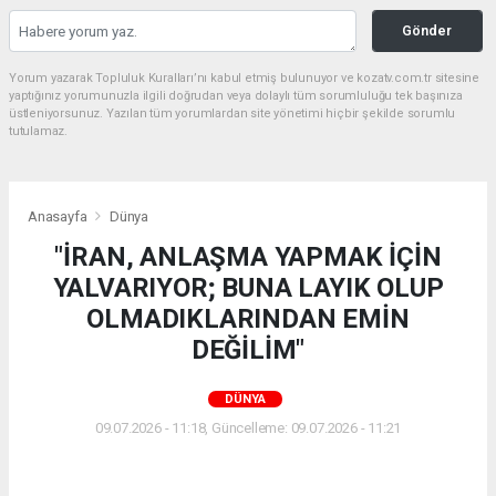
Gönder
Yorum yazarak Topluluk Kuralları’nı kabul etmiş bulunuyor ve kozatv.com.tr sitesine
yaptığınız yorumunuzla ilgili doğrudan veya dolaylı tüm sorumluluğu tek başınıza
üstleniyorsunuz. Yazılan tüm yorumlardan site yönetimi hiçbir şekilde sorumlu
tutulamaz.
Anasayfa
Dünya
"İRAN, ANLAŞMA YAPMAK İÇİN
YALVARIYOR; BUNA LAYIK OLUP
OLMADIKLARINDAN EMİN
DEĞİLİM"
DÜNYA
09.07.2026 - 11:18, Güncelleme: 09.07.2026 - 11:21