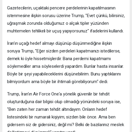
Gazetecilerin, uçaktaki pencere perdelerinin kapatılmasının
istenmesine ilişkin sorusu üzerine Trump, "Evet çünkü, bilirsiniz,
uğraşmak zorunda olduğumuz o alçak tipler yüzünden
muhtemelen tehlikeli bir uçuş yapıyorsunuz" ifadelerini kullandı.
İran'ın uçağı hedef almayı düşünüp düşünmediğine ilişkin
soruya Trump, "Eğer sizden perdeleri kapatmanızı istedilerse,
demek ki öyle hissetmişlerdir. Bana perdemi kapatmamı
söylemediler ama söyleselerdi yapardım. Bunlar hasta insanlar.
Böyle bir şeyi yapabileceklerini düşünebilirim. Bunu yaptıklarını
bilmiyordum ama böyle bir ihtimali görebiliyorum" dedi.
Trump, İran'ın Air Force One'a yönelik güvenilir bir tehdit
oluşturduğuna dair bilgisi olup olmadığı yönündeki soruya ise,
"Ben zaten her zaman tehdit altındayım. Onların hedef
listesindeki bir numaralı kişiyim; sizden bile önce. Ama ben
gidersem siz de gidersiniz, değil mi? Belki de bazılarınız meslek