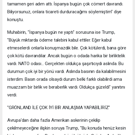
tamamen geri adım attı. İspanya bugün çok cömert davrandı.
Biliyorsunuz, onlara ticareti durduracağımı söylemiştim" diye
konuştu.
Muhabirin, "İspanya bugün ne yaptı" sorusuna ise Trump,
"Büyük miktarda ödeme talebini kabul ettiler. Eğer kabul
etmeselerdi onlarla konuşmazdık bile. Çok kötülerdi, bana göre
çok kötü davrandılar. Ancak bugün o odada harika bir birliktelik
vardı. NATO odası... Gerçekten oldukça şaşırtıcıydı aslında. Bu
durumun çok iyi bir yönü vardı. Aslında basının da kalabilmesini
isterdim. Basın orada olsaydı durum belki farklı olabilirdi ama
muazzam bir birlik ve beraberlik vardı. Oldukça güzeldi" yanıtını
verdi.
"GRÖNLAND İLE ÇOK İYİ BİR ANLAŞMA YAPABİLİRİZ"
Avrupa'dan daha fazla Amerikan askerinin çekilip
çekilmeyeceğine ilişkin soruya Trump, "Bu konuda henüz kesin