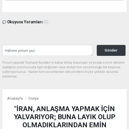
Okuyucu Yorumları
(0)
Gönder
Yorum yazarak Topluluk Kuralları’nı kabul etmiş bulunuyor ve kozatv.com.tr sitesine
yaptığınız yorumunuzla ilgili doğrudan veya dolaylı tüm sorumluluğu tek başınıza
üstleniyorsunuz. Yazılan tüm yorumlardan site yönetimi hiçbir şekilde sorumlu
tutulamaz.
Anasayfa
Dünya
"İRAN, ANLAŞMA YAPMAK İÇİN
YALVARIYOR; BUNA LAYIK OLUP
OLMADIKLARINDAN EMİN