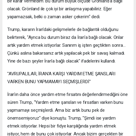
bir karar vermedim. Bu durum büyük ölçüde Grönland'a bağlı
olacak. Grönland ile çok iyi bir anlaşma yapabiliriz. Eğer
yapamazsak, belki o zaman asker çekerim" dedi.
Trump, kararın İran'daki gelişmelerle de bağlantılı olduğunu
belirterek, "Ayrıca bu durum biraz da İran'a bağlı olacak. Onlar
artık yardım etmek istiyorlar. Sanırım iş işten geçtikten sonra...
Çünkü aslına bakarsanız artık yapılacak pek bir savaş kalmadı.
Yine de bazı şeyler İran'a bağlı olacak" ifadelerini kullandı.
"AVRUPALILAR, İRAN'A KARŞI YARDIM ETME ŞANSLARI
VARKEN BUNU YAPMAMAYI SEÇMİŞLERDİ"
İran'ın daha önce yardım etme fırsatını değerlendirmediğini öne
süren Trump, "Yardım etme şansları ve fırsatları varken bunu
yapmamayı seçmişlerdi. Ama biz artık bunu pek de
önemsemiyoruz" diye konuştu. Trump, "Şimdi ise yardım
etmek istiyorlar. Hepsi bir fidye karşılığında yardım etmek
istiyor, hem de bunu çok istiyorlar. Ancak bizim gerçekten bir