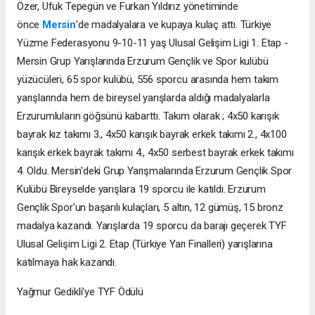
Özer, Ufuk Tepegün ve Furkan Yıldırız yönetiminde
önce
Mersin
'de madalyalara ve kupaya kulaç attı. Türkiye
Yüzme Federasyonu 9-10-11 yaş Ulusal Gelişim Ligi 1. Etap -
Mersin Grup Yarışlarında Erzurum Gençlik ve Spor kulübü
yüzücüleri, 65 spor kulübü, 556 sporcu arasında hem takım
yarışlarında hem de bireysel yarışlarda aldığı madalyalarla
Erzurumluların göğsünü kabarttı. Takım olarak ; 4x50 karışık
bayrak kız takımı 3., 4x50 karışık bayrak erkek takımı 2., 4x100
karışık erkek bayrak takımı 4., 4x50 serbest bayrak erkek takımı
4. Oldu. Mersin'deki Grup Yarışmalarında Erzurum Gençlik Spor
Kulübü Bireyselde yarışlara 19 sporcu ile katıldı. Erzurum
Gençlik Spor'un başarılı kulaçları, 5 altın, 12 gümüş, 15 bronz
madalya kazandı. Yarışlarda 19 sporcu da barajı geçerek TYF
Ulusal Gelişim Ligi 2. Etap (Türkiye Yarı Finalleri) yarışlarına
katılmaya hak kazandı.
Yağmur Gedikli'ye TYF Ödülü