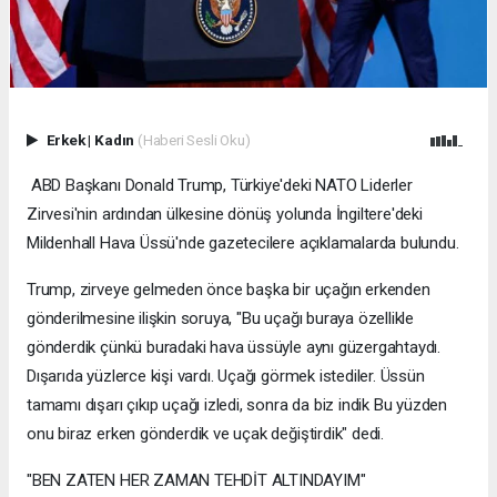
Erkek
|
Kadın
(Haberi Sesli Oku)
ABD Başkanı Donald Trump, Türkiye'deki NATO Liderler
Zirvesi'nin ardından ülkesine dönüş yolunda İngiltere'deki
Mildenhall Hava Üssü'nde gazetecilere açıklamalarda bulundu.
Trump, zirveye gelmeden önce başka bir uçağın erkenden
gönderilmesine ilişkin soruya, "Bu uçağı buraya özellikle
gönderdik çünkü buradaki hava üssüyle aynı güzergahtaydı.
Dışarıda yüzlerce kişi vardı. Uçağı görmek istediler. Üssün
tamamı dışarı çıkıp uçağı izledi, sonra da biz indik Bu yüzden
onu biraz erken gönderdik ve uçak değiştirdik" dedi.
"BEN ZATEN HER ZAMAN TEHDİT ALTINDAYIM"