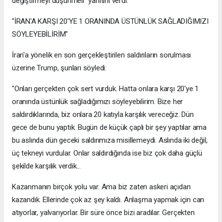
değiştirmeyi düşünmeli" yanıtını verdi.
"İRAN'A KARŞI 20'YE 1 ORANINDA ÜSTÜNLÜK SAĞLADIĞIMIZI
SÖYLEYEBİLİRİM"
İran'a yönelik en son gerçekleştirilen saldırıların sorulması
üzerine Trump, şunları söyledi:
"Onları gerçekten çok sert vurduk. Hatta onlara karşı 20'ye 1
oranında üstünlük sağladığımızı söyleyebilirim. Bize her
saldırdıklarında, biz onlara 20 katıyla karşılık vereceğiz. Dün
gece de bunu yaptık. Bugün de küçük çaplı bir şey yaptılar ama
bu aslında dün geceki saldırımıza misillemeydi. Aslında iki değil,
üç tekneyi vurdular. Onlar saldırdığında ise biz çok daha güçlü
şekilde karşılık verdik...
Kazanmanın birçok yolu var. Ama biz zaten askeri açıdan
kazandık. Ellerinde çok az şey kaldı. Anlaşma yapmak için can
atıyorlar, yalvarıyorlar. Bir süre önce bizi aradılar. Gerçekten