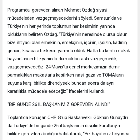
Programda, görevden alınan Mehmet Özdağ siyasi
mücadeleden vazgeçmeyeceklerini söyledi. Samsun'da ve
Türkiye'nin her yerinde toplumun her kesiminin yanında
olduklarını belirten Özdağ, "Türkiye'nin neresinde olursa olsun
bize ihtiyacı olan emeklinin, emekçinin, işçinin, işsizin, kadının,
gencin, kısacası herkesin yanında olduk. Hatta bu kentin sokak
hayvanlarının bile yanında durmaktan asla vazgeçmedik,
vazgeçmeyeceğiz. 24 Mayıs'ta genel merkezimizin demir
parmaklıkları makaslarla kesilirken nasıl gaza ve TOMA'ların
suyuna karşı birlikte direndiysek, bundan sonra da aynı
kararlılıkla mücadele edeceğiz" ifadelerini kullandı.
"BİR GÜNDE 26 İL BAŞKANIMIZ GÖREVDEN ALINDI"
Toplantıda konuşan CHP Grup Başkanvekili Gökhan Günaydın
da Türkiye'de bir günde 26 il başkanının disiplin kurullarıyla
birlikte görevden alındığını hatırlatarak, “Biz hayatımız boyunca