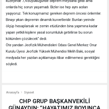
kuzeyinde 7,4 büyüklüğünde deprem meydana geldi ama
onlarda hiç sorun yaşamadı. Bizler ise hep aynı acıları
yaşıyoruz. Tek konuşmamız gereken deprem öncesi önlemler.
Binayı yıkan depremin dinamik kuvvetleridir. Bunları yerinde
ölçüp hesaplarsak ve zemin etüdünden bina yapımına kadar
yapan yetkili kişilere yasal sorumluluk getirilirse bu sorun
kökünden çözülecek” dedi.
Öte yandan Jeofizik Mühendisleri Odası Genel Merkez Onur
Kurulu Üyesi Jeofizik Yüksek Mühendisi Melih Baki, sosyal
medyada her yazılan açıklamaya itibar edilmemesi gerektiğini
söyledi.
Anasayfa
Siyaset
CHP GRUP BAŞKANVEKİLİ
GÜNAYDIN: “HAYATIMIZ BOYUNCA