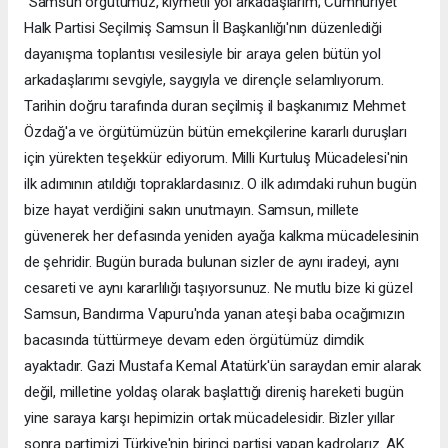
"Samsun örgütümüz, kıymetli yol arkadaşlarım; Cumhuriyet
Halk Partisi Seçilmiş Samsun İl Başkanlığı'nın düzenlediği
dayanışma toplantısı vesilesiyle bir araya gelen bütün yol
arkadaşlarımı sevgiyle, saygıyla ve dirençle selamlıyorum.
Tarihin doğru tarafında duran seçilmiş il başkanımız Mehmet
Özdağ'a ve örgütümüzün bütün emekçilerine kararlı duruşları
için yürekten teşekkür ediyorum. Milli Kurtuluş Mücadelesi'nin
ilk adımının atıldığı topraklardasınız. O ilk adımdaki ruhun bugün
bize hayat verdiğini sakın unutmayın. Samsun, millete
güvenerek her defasında yeniden ayağa kalkma mücadelesinin
de şehridir. Bugün burada bulunan sizler de aynı iradeyi, aynı
cesareti ve aynı kararlılığı taşıyorsunuz. Ne mutlu bize ki güzel
Samsun, Bandırma Vapuru'nda yanan ateşi baba ocağımızın
bacasında tüttürmeye devam eden örgütümüz dimdik
ayaktadır. Gazi Mustafa Kemal Atatürk'ün saraydan emir alarak
değil, milletine yoldaş olarak başlattığı direniş hareketi bugün
yine saraya karşı hepimizin ortak mücadelesidir. Bizler yıllar
sonra partimizi Türkiye'nin birinci partisi yapan kadrolarız. AK