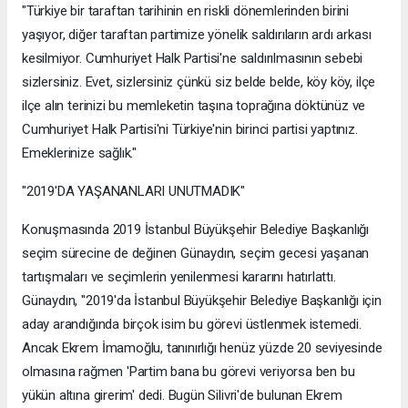
"Türkiye bir taraftan tarihinin en riskli dönemlerinden birini
yaşıyor, diğer taraftan partimize yönelik saldırıların ardı arkası
kesilmiyor. Cumhuriyet Halk Partisi'ne saldırılmasının sebebi
sizlersiniz. Evet, sizlersiniz çünkü siz belde belde, köy köy, ilçe
ilçe alın terinizi bu memleketin taşına toprağına döktünüz ve
Cumhuriyet Halk Partisi'ni Türkiye'nin birinci partisi yaptınız.
Emeklerinize sağlık."
"2019'DA YAŞANANLARI UNUTMADIK"
Konuşmasında 2019 İstanbul Büyükşehir Belediye Başkanlığı
seçim sürecine de değinen Günaydın, seçim gecesi yaşanan
tartışmaları ve seçimlerin yenilenmesi kararını hatırlattı.
Günaydın, "2019'da İstanbul Büyükşehir Belediye Başkanlığı için
aday arandığında birçok isim bu görevi üstlenmek istemedi.
Ancak Ekrem İmamoğlu, tanınırlığı henüz yüzde 20 seviyesinde
olmasına rağmen 'Partim bana bu görevi veriyorsa ben bu
yükün altına girerim' dedi. Bugün Silivri'de bulunan Ekrem