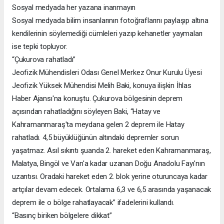
Sosyal medyada her yazana inanmayın
Sosyal medyada bilim insanlarının fotoğraflarını paylaşıp altına
kendilerinin söylemediği cümleleri yazıp kehanetler yaymaları
ise tepki topluyor.
“Çukurova rahatladı”
Jeofizik Mühendisleri Odası Genel Merkez Onur Kurulu Üyesi
Jeofizik Yüksek Mühendisi Melih Baki, konuya ilişkin İhlas
Haber Ajansı'na konuştu. Çukurova bölgesinin deprem
açısından rahatladığını söyleyen Baki, “Hatay ve
Kahramanmaraş'ta meydana gelen 2 deprem ile Hatay
rahatladı. 4,5 büyüklüğünün altındaki depremler sorun
yaşatmaz. Asıl sıkıntı şuanda 2. hareket eden Kahramanmaraş,
Malatya, Bingöl ve Van'a kadar uzanan Doğu Anadolu Fayı'nın
uzantısı. Oradaki hareket eden 2. blok yerine oturuncaya kadar
artçılar devam edecek. Ortalama 6,3 ve 6,5 arasında yaşanacak
deprem ile o bölge rahatlayacak” ifadelerini kullandı.
“Basınç biriken bölgelere dikkat”