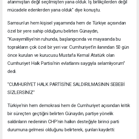
atanmıştan değil seçilmişten yana olduk. İş birlikçilerden değil
mücadele edenlerden yana olduk" diye konuştu.
Samsun'un hem kişisel yaşamında hem de Türkiye açısından
özel bir yere sahip olduğunu belirten Günaydın,
"Kuvayımilliye'nin ruhunda, başlangıcında ve mayasında bu
toprakların çok özel bir yeri var. Cumhuriyet'in ilanından 50 gün
önce kurulan ve kurucusu Mustafa Kemal Atatürk olan
Cumhuriyet Halk Partisi'nin evlatlarını saygıyla selamlıyorum”
dedi.
"CUMHURİYET HALK PARTİSİ'NE SALDIRILMASININ SEBEBİ
SİZLERSİNİZ"
Türkiye'nin hem demokrasi hem de Cumhuriyet açısından kritik
bir süreçten geçtiğini belirten Günaydın, partiye yönelik
saldırıların nedeninin CHP'nin halkın desteğiyle birinci parti
durumuna gelmesi olduğunu belirterek, şunları kaydetti: