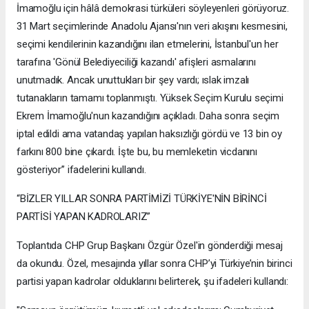
İmamoğlu için hâlâ demokrasi türküleri söyleyenleri görüyoruz.
31 Mart seçimlerinde Anadolu Ajansı'nın veri akışını kesmesini,
seçimi kendilerinin kazandığını ilan etmelerini, İstanbul'un her
tarafına 'Gönül Belediyeciliği kazandı' afişleri asmalarını
unutmadık. Ancak unuttukları bir şey vardı; ıslak imzalı
tutanakların tamamı toplanmıştı. Yüksek Seçim Kurulu seçimi
Ekrem İmamoğlu'nun kazandığını açıkladı. Daha sonra seçim
iptal edildi ama vatandaş yapılan haksızlığı gördü ve 13 bin oy
farkını 800 bine çıkardı. İşte bu, bu memleketin vicdanını
gösteriyor” ifadelerini kullandı.
“BİZLER YILLAR SONRA PARTİMİZİ TÜRKİYE'NİN BİRİNCİ
PARTİSİ YAPAN KADROLARIZ”
Toplantıda CHP Grup Başkanı Özgür Özel'in gönderdiği mesaj
da okundu. Özel, mesajında yıllar sonra CHP’yi Türkiye’nin birinci
partisi yapan kadrolar olduklarını belirterek, şu ifadeleri kullandı: