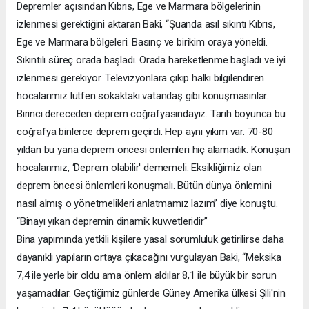
Depremler açısından Kıbrıs, Ege ve Marmara bölgelerinin
izlenmesi gerektiğini aktaran Baki, “Şuanda asıl sıkıntı Kıbrıs,
Ege ve Marmara bölgeleri. Basınç ve birikim oraya yöneldi.
Sıkıntılı süreç orada başladı. Orada hareketlenme başladı ve iyi
izlenmesi gerekiyor. Televizyonlara çıkıp halkı bilgilendiren
hocalarımız lütfen sokaktaki vatandaş gibi konuşmasınlar.
Birinci dereceden deprem coğrafyasındayız. Tarih boyunca bu
coğrafya binlerce deprem geçirdi. Hep aynı yıkım var. 70-80
yıldan bu yana deprem öncesi önlemleri hiç alamadık. Konuşan
hocalarımız, ‘Deprem olabilir' dememeli. Eksikliğimiz olan
deprem öncesi önlemleri konuşmalı. Bütün dünya önlemini
nasıl almış o yönetmelikleri anlatmamız lazım” diye konuştu.
“Binayı yıkan depremin dinamik kuvvetleridir”
Bina yapımında yetkili kişilere yasal sorumluluk getirilirse daha
dayanıklı yapıların ortaya çıkacağını vurgulayan Baki, “Meksika
7,4 ile yerle bir oldu ama önlem aldılar 8,1 ile büyük bir sorun
yaşamadılar. Geçtiğimiz günlerde Güney Amerika ülkesi Şili'nin