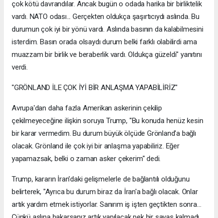
çok kötü davrandılar. Ancak bugün o odada harika bir birliktelik
vardı. NATO odası... Gerçekten oldukça şaşırtıcıydı aslında. Bu
durumun çok iyi bir yönü vardı. Aslında basının da kalabilmesini
isterdim. Basın orada olsaydı durum belki farklı olabilirdi ama
muazzam bir birlik ve beraberlik vardı. Oldukça güzeldi" yanıtını
verdi.
"GRÖNLAND İLE ÇOK İYİ BİR ANLAŞMA YAPABİLİRİZ"
Avrupa'dan daha fazla Amerikan askerinin çekilip
çekilmeyeceğine ilişkin soruya Trump, "Bu konuda henüz kesin
bir karar vermedim. Bu durum büyük ölçüde Grönland'a bağlı
olacak. Grönland ile çok iyi bir anlaşma yapabiliriz. Eğer
yapamazsak, belki o zaman asker çekerim" dedi.
Trump, kararın İran'daki gelişmelerle de bağlantılı olduğunu
belirterek, "Ayrıca bu durum biraz da İran'a bağlı olacak. Onlar
artık yardım etmek istiyorlar. Sanırım iş işten geçtikten sonra...
Çünkü aslına bakarsanız artık yapılacak pek bir savaş kalmadı.