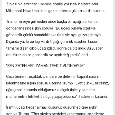
Zirvesi'nin ardından ülkesine dönüş yolunda İngiltere'deki
Mildenhall Hava Üssü'nde gazetecilere açıklamalarda bulundu.
Trump, zirveye gelmeden önce başka bir uçağın erkenden
gönderilmesine ilişkin soruya, "Bu uçağı buraya özellikle
gönderdik çünkü buradaki hava üssüyle aynı güzergahtaydı.
Dışarıda yüzlerce kişi vardı. Uçağı görmek istediler. Üssün
tamamı dışarı çıkıp uçağı izledi, sonra da biz indik Bu yüzden
onu biraz erken gönderdik ve uçak değiştirdik" dedi.
"BEN ZATEN HER ZAMAN TEHDİT ALTINDAYIM"
Gazetecilerin, uçaktaki pencere perdelerinin kapatılmasının
istenmesine ilişkin sorusu üzerine Trump, "Evet çünkü, bilirsiniz,
uğraşmak zorunda olduğumuz o alçak tipler yüzünden
muhtemelen tehlikeli bir uçuş yapıyorsunuz" ifadelerini kullandı.
İran'ın uçağı hedef almayı düşünüp düşünmediğine ilişkin
soruya Trump, "Eğer sizden perdeleri kapatmanızı istedilerse,