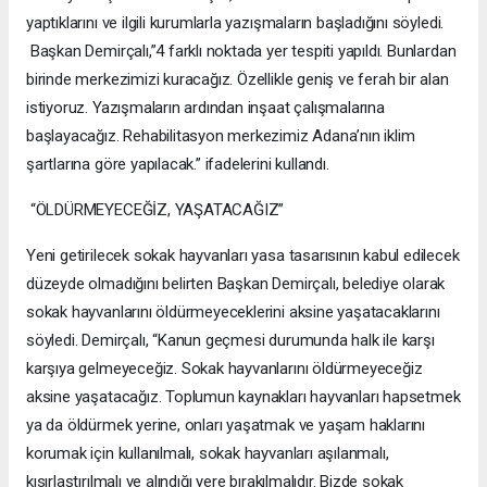
yaptıklarını ve ilgili kurumlarla yazışmaların başladığını söyledi.
Başkan Demirçalı,”4 farklı noktada yer tespiti yapıldı. Bunlardan
birinde merkezimizi kuracağız. Özellikle geniş ve ferah bir alan
istiyoruz. Yazışmaların ardından inşaat çalışmalarına
başlayacağız. Rehabilitasyon merkezimiz Adana’nın iklim
şartlarına göre yapılacak.” ifadelerini kullandı.
“ÖLDÜRMEYECEĞİZ, YAŞATACAĞIZ”
Yeni getirilecek sokak hayvanları yasa tasarısının kabul edilecek
düzeyde olmadığını belirten Başkan Demirçalı, belediye olarak
sokak hayvanlarını öldürmeyeceklerini aksine yaşatacaklarını
söyledi. Demirçalı, “Kanun geçmesi durumunda halk ile karşı
karşıya gelmeyeceğiz. Sokak hayvanlarını öldürmeyeceğiz
aksine yaşatacağız. Toplumun kaynakları hayvanları hapsetmek
ya da öldürmek yerine, onları yaşatmak ve yaşam haklarını
korumak için kullanılmalı, sokak hayvanları aşılanmalı,
kısırlaştırılmalı ve alındığı yere bırakılmalıdır. Bizde sokak