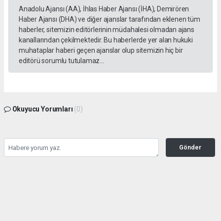
Anadolu Ajansı (AA), İhlas Haber Ajansı (İHA), Demirören
Haber Ajansı (DHA) ve diğer ajanslar tarafından eklenen tüm
haberler, sitemizin editörlerinin müdahalesi olmadan ajans
kanallarından çekilmektedir. Bu haberlerde yer alan hukuki
muhataplar haberi geçen ajanslar olup sitemizin hiç bir
editörü sorumlu tutulamaz...
Okuyucu Yorumları
(0)
Gönder
Yorum yazarak Topluluk Kuralları’nı kabul etmiş bulunuyor ve kozatv.com.tr sitesine
yaptığınız yorumunuzla ilgili doğrudan veya dolaylı tüm sorumluluğu tek başınıza
üstleniyorsunuz. Yazılan tüm yorumlardan site yönetimi hiçbir şekilde sorumlu
tutulamaz.