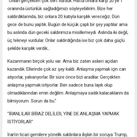
"Onları gerçekten çok sert vurduk. Hatta onlara karşı 20'ye 1
oranında üstünlük sağladığımızı söyleyebilirim. Bize her
saldırdıklarında, biz onlara 20 katıyla karşılık vereceğiz. Dün
gece de bunu yaptık. Bugün de küçük çaplı bir şey yaptılar ama
bu aslında dün geceki saldırımıza misillemeydi. Aslında iki değil,
üç tekneyi vurdular. Onlar saldırdığında ise biz çok daha güçlü
şekilde karşılık verdik...
Kazanmanın birçok yolu var. Ama biz zaten askeri açıdan
kazandık. Ellerinde çok az şey kaldı. Anlaşma yapmak için can
atıyorlar, yalvarıyorlar. Bir süre önce bizi aradılar. Gerçekten
anlaşma yapmak istiyorlar. Ben sadece buna layık olup
olmadıklarından emin değilim. Anlaşmaya sadık kalacaklarını da
bilmiyorum. Sorun da bu."
"İRANLILAR BİRAZ DELİLER, YİNE DE ANLAŞMA YAPMAK
İSTİYORLAR"
İran'ın ticari gemilere yönelik saldırılara ilişkin bir soruya Trump,