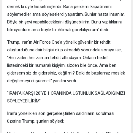
demek ki öyle hissetmişlerdir. Bana perdemi kapatmamı
söylemediler ama söyleselerdi yapardım. Bunlar hasta insanlar.
Böyle bir şeyi yapabileceklerini düşünebilirim. Bunu yaptıklarını
bilmiyordum ama böyle bir ihtimali görebiliyorum" dedi.
Trump, İran'ın Air Force One'a yönelik güvenilir bir tehdit
oluşturduğuna dair bilgisi olup olmadığı yönündeki soruya ise,
"Ben zaten her zaman tehdit altındayım. Onların hedef
listesindeki bir numaralı kişiyim; sizden bile önce. Ama ben
gidersem siz de gidersiniz, değil mi? Belki de bazılarınız meslek
değiştirmeyi düşünmeli" yanıtını verdi.
"İRAN'A KARŞI 20'YE 1 ORANINDA ÜSTÜNLÜK SAĞLADIĞIMIZI
SÖYLEYEBİLİRİM"
İran'a yönelik en son gerçekleştirilen saldırıların sorulması
üzerine Trump, şunları söyledi: