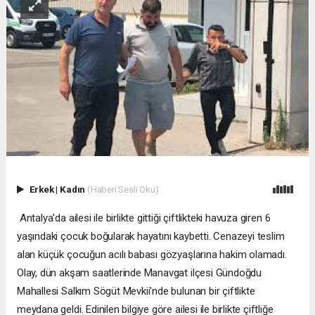
Erkek
|
Kadın
(Haberi Sesli Oku)
Antalya'da ailesi ile birlikte gittiği çiftlikteki havuza giren 6
yaşındaki çocuk boğularak hayatını kaybetti. Cenazeyi teslim
alan küçük çocuğun acılı babası gözyaşlarına hakim olamadı.
Olay, dün akşam saatlerinde Manavgat ilçesi Gündoğdu
Mahallesi Salkım Sögüt Mevkii'nde bulunan bir çiftlikte
meydana geldi. Edinilen bilgiye göre ailesi ile birlikte çiftliğe