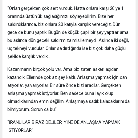
"Onları gerçekten çok sert vurduk. Hatta onlara karşı 20'ye 1
oranında üstünlük sağladığımızı söyleyebilirim. Bize her
saldırdıklarında, biz onlara 20 katıyla karşılık vereceğiz. Dün
gece de bunu yaptık. Bugün de küçük çaplı bir şey yaptılar ama
bu aslında dün geceki saldırımıza misillemeydi. Aslında iki değil,
üç tekneyi vurdular. Onlar saldırdığında ise biz çok daha güçlü
şekilde karşılık verdik...
Kazanmanın birçok yolu var. Ama biz zaten askeri açıdan
kazandık. Ellerinde çok az şey kaldı. Anlaşma yapmak için can
atıyorlar, yalvarıyorlar. Bir süre önce bizi aradılar. Gerçekten
anlaşma yapmak istiyorlar. Ben sadece buna layık olup
olmadıklarından emin değilim. Anlaşmaya sadık kalacaklarını da
bilmiyorum. Sorun da bu."
"İRANLILAR BİRAZ DELİLER, YİNE DE ANLAŞMA YAPMAK
İSTİYORLAR"