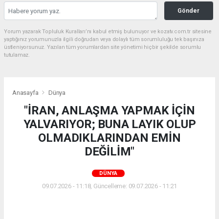
Gönder
Yorum yazarak Topluluk Kuralları’nı kabul etmiş bulunuyor ve kozatv.com.tr sitesine
yaptığınız yorumunuzla ilgili doğrudan veya dolaylı tüm sorumluluğu tek başınıza
üstleniyorsunuz. Yazılan tüm yorumlardan site yönetimi hiçbir şekilde sorumlu
tutulamaz.
Anasayfa
Dünya
"İRAN, ANLAŞMA YAPMAK İÇİN
YALVARIYOR; BUNA LAYIK OLUP
OLMADIKLARINDAN EMİN
DEĞİLİM"
DÜNYA
09.07.2026 - 11:18, Güncelleme: 09.07.2026 - 11:21