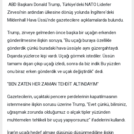
ABD Başkanı Donald Trump, Türkiye'deki NATO Liderler
Zirvesi'nin ardından ülkesine dönüş yolunda İngiltere'deki
Mildenhall Hava Üssü'nde gazetecilere açıklamalarda bulundu.
Trump, zirveye gelmeden önce başka bir uçağın erkenden
gönderilmesine ilişkin soruya, "Bu uçağı buraya özellikle
gönderdik çünkü buradaki hava üssüyle aynı güzergahtaydı.
Dışarıda yüzlerce kişi vardı. Uçağı görmek istediler. Üssün
tamamı dışarı çıkıp uçağı izledi, sonra da biz indik Bu yüzden
onu biraz erken gönderdik ve uçak değiştirdik" dedi.
"BEN ZATEN HER ZAMAN TEHDİT ALTINDAYIM"
Gazetecilerin, uçaktaki pencere perdelerinin kapatılmasının
istenmesine ilişkin sorusu üzerine Trump, "Evet çünkü, bilirsiniz,
uğraşmak zorunda olduğumuz o alçak tipler yüzünden
muhtemelen tehlikeli bir uçuş yapıyorsunuz" ifadelerini kullandı.
İran'ın uçağı hedef almayı düşünüp düşünmediğine ilişkin