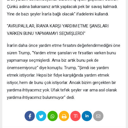
Çünkü aslına bakarsanız artık yapılacak pek bir savaş kalmadı.
Yine de bazı şeyler İran'a bağlı olacak" ifadelerini kullandı.
"AVRUPALILAR, İRAN'A KARŞI YARDIM ETME ŞANSLARI
VARKEN BUNU YAPMAMAYI SEÇMİŞLERDİ"
İran'ın daha önce yardım etme fırsatını değerlendirmediğini öne
süren Trump, "Yardım etme şansları ve fırsatları varken bunu
yapmamayı seçmişlerdi. Ama biz artık bunu pek de
önemsemiyoruz" diye konuştu. Trump, "Şimdi ise yardım
etmek istiyorlar. Hepsi bir fidye karşılığında yardım etmek
istiyor, hem de bunu çok istiyorlar. Ancak bizim gerçekten bir
yardıma ihtiyacımız yok. Ufak tefek şeyler var ama asıl olarak
yardıma ihtiyacımız bulunmuyor" dedi.