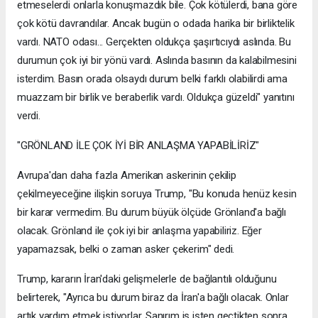
etmeselerdi onlarla konuşmazdık bile. Çok kötülerdi, bana göre
çok kötü davrandılar. Ancak bugün o odada harika bir birliktelik
vardı. NATO odası... Gerçekten oldukça şaşırtıcıydı aslında. Bu
durumun çok iyi bir yönü vardı. Aslında basının da kalabilmesini
isterdim. Basın orada olsaydı durum belki farklı olabilirdi ama
muazzam bir birlik ve beraberlik vardı. Oldukça güzeldi" yanıtını
verdi.
"GRÖNLAND İLE ÇOK İYİ BİR ANLAŞMA YAPABİLİRİZ"
Avrupa'dan daha fazla Amerikan askerinin çekilip
çekilmeyeceğine ilişkin soruya Trump, "Bu konuda henüz kesin
bir karar vermedim. Bu durum büyük ölçüde Grönland'a bağlı
olacak. Grönland ile çok iyi bir anlaşma yapabiliriz. Eğer
yapamazsak, belki o zaman asker çekerim" dedi.
Trump, kararın İran'daki gelişmelerle de bağlantılı olduğunu
belirterek, "Ayrıca bu durum biraz da İran'a bağlı olacak. Onlar
artık yardım etmek istiyorlar. Sanırım iş işten geçtikten sonra...