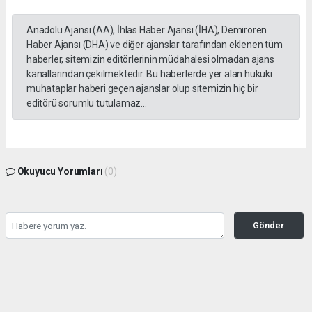
Anadolu Ajansı (AA), İhlas Haber Ajansı (İHA), Demirören
Haber Ajansı (DHA) ve diğer ajanslar tarafından eklenen tüm
haberler, sitemizin editörlerinin müdahalesi olmadan ajans
kanallarından çekilmektedir. Bu haberlerde yer alan hukuki
muhataplar haberi geçen ajanslar olup sitemizin hiç bir
editörü sorumlu tutulamaz...
Okuyucu Yorumları
(0)
Gönder
Yorum yazarak Topluluk Kuralları’nı kabul etmiş bulunuyor ve kozatv.com.tr sitesine
yaptığınız yorumunuzla ilgili doğrudan veya dolaylı tüm sorumluluğu tek başınıza
üstleniyorsunuz. Yazılan tüm yorumlardan site yönetimi hiçbir şekilde sorumlu
tutulamaz.