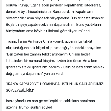
soruya Trump, "Eğer sizden perdeleri kapatmanızı istedilerse,
demek ki öyle hissetmişlerdir. Bana perdemi kapatmamı
söylemediler ama söyleselerdi yapardım. Bunlar hasta insanlar.
Böyle bir şeyi yapabileceklerini düşünebilirim. Bunu yaptıklarını
bilmiyordum ama böyle bir ihtimali görebiliyorum" dedi.
Trump, İran'ın Air Force One'a yönelik güvenilir bir tehdit
oluşturduğuna dair bilgisi olup olmadığı yönündeki soruya ise,
"Ben zaten her zaman tehdit altındayım. Onların hedef
listesindeki bir numaralı kişiyim; sizden bile önce. Ama ben
gidersem siz de gidersiniz, değil mi? Belki de bazılarınız meslek
değiştirmeyi düşünmeli" yanıtını verdi.
"İRAN'A KARŞI 20'YE 1 ORANINDA ÜSTÜNLÜK SAĞLADIĞIMIZI
SÖYLEYEBİLİRİM"
İran'a yönelik en son gerçekleştirilen saldırıların sorulması
üzerine Trump, şunları söyledi: