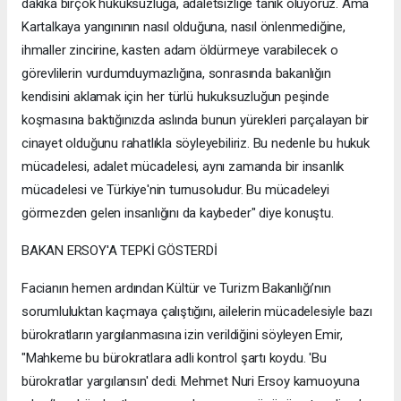
dakika birçok hukuksuzluğa, adaletsizliğe tanık oluyoruz. Ama
Kartalkaya yangınının nasıl olduğuna, nasıl önlenmediğine,
ihmaller zincirine, kasten adam öldürmeye varabilecek o
görevlilerin vurdumduymazlığına, sonrasında bakanlığın
kendisini aklamak için her türlü hukuksuzluğun peşinde
koşmasına baktığınızda aslında bunun yürekleri parçalayan bir
cinayet olduğunu rahatlıkla söyleyebiliriz. Bu nedenle bu hukuk
mücadelesi, adalet mücadelesi, aynı zamanda bir insanlık
mücadelesi ve Türkiye'nin turnusoludur. Bu mücadeleyi
görmezden gelen insanlığını da kaybeder" diye konuştu.
BAKAN ERSOY'A TEPKİ GÖSTERDİ
Facianın hemen ardından Kültür ve Turizm Bakanlığı’nın
sorumluluktan kaçmaya çalıştığını, ailelerin mücadelesiyle bazı
bürokratların yargılanmasına izin verildiğini söyleyen Emir,
"Mahkeme bu bürokratlara adli kontrol şartı koydu. 'Bu
bürokratlar yargılansın' dedi. Mehmet Nuri Ersoy kamuoyuna