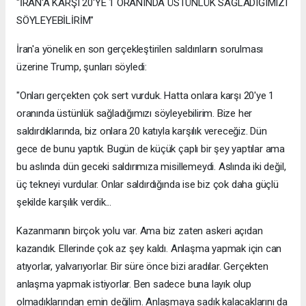
"İRAN'A KARŞI 20'YE 1 ORANINDA ÜSTÜNLÜK SAĞLADIĞIMIZI
SÖYLEYEBİLİRİM"
İran'a yönelik en son gerçekleştirilen saldırıların sorulması
üzerine Trump, şunları söyledi:
"Onları gerçekten çok sert vurduk. Hatta onlara karşı 20'ye 1
oranında üstünlük sağladığımızı söyleyebilirim. Bize her
saldırdıklarında, biz onlara 20 katıyla karşılık vereceğiz. Dün
gece de bunu yaptık. Bugün de küçük çaplı bir şey yaptılar ama
bu aslında dün geceki saldırımıza misillemeydi. Aslında iki değil,
üç tekneyi vurdular. Onlar saldırdığında ise biz çok daha güçlü
şekilde karşılık verdik...
Kazanmanın birçok yolu var. Ama biz zaten askeri açıdan
kazandık. Ellerinde çok az şey kaldı. Anlaşma yapmak için can
atıyorlar, yalvarıyorlar. Bir süre önce bizi aradılar. Gerçekten
anlaşma yapmak istiyorlar. Ben sadece buna layık olup
olmadıklarından emin değilim. Anlaşmaya sadık kalacaklarını da