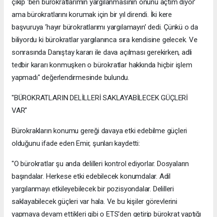
çıkıp ‘ben bürokratlarımın yargılanmasının önünü açtım diyor’
ama bürokratlarını korumak için bir yıl direndi. İki kere
başvuruya ‘hayır bürokratlarımı yargılamayın’ dedi. Çünkü o da
biliyordu ki bürokratlar yargılanınca sıra kendisine gelecek. Ve
sonrasında Danıştay kararı ile dava açılması gerekirken, adli
tedbir kararı konmuşken o bürokratlar hakkında hiçbir işlem
yapmadı" değerlendirmesinde bulundu.
"BÜROKRATLARIN DELİLLERİ SAKLAYABİLECEK GÜÇLERİ
VAR"
Bürokrakların konumu gereği davaya etki edebilme güçleri
olduğunu ifade eden Emir, şunları kaydetti:
"O bürokratlar şu anda delilleri kontrol ediyorlar. Dosyaların
başındalar. Herkese etki edebilecek konumdalar. Adil
yargılanmayı etkileyebilecek bir pozisyondalar. Delilleri
saklayabilecek güçleri var hala. Ve bu kişiler görevlerini
yapmaya devam ettikleri gibi o ETS'den getirip bürokrat yaptığı