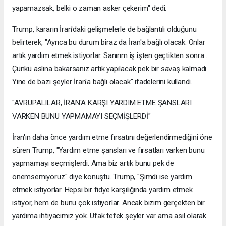
yapamazsak, belki o zaman asker çekerim" dedi.
Trump, kararın İran'daki gelişmelerle de bağlantılı olduğunu
belirterek, "Ayrıca bu durum biraz da İran'a bağlı olacak. Onlar
artık yardım etmek istiyorlar. Sanırım iş işten geçtikten sonra...
Çünkü aslına bakarsanız artık yapılacak pek bir savaş kalmadı.
Yine de bazı şeyler İran'a bağlı olacak" ifadelerini kullandı.
"AVRUPALILAR, İRAN'A KARŞI YARDIM ETME ŞANSLARI
VARKEN BUNU YAPMAMAYI SEÇMİŞLERDİ"
İran'ın daha önce yardım etme fırsatını değerlendirmediğini öne
süren Trump, "Yardım etme şansları ve fırsatları varken bunu
yapmamayı seçmişlerdi. Ama biz artık bunu pek de
önemsemiyoruz" diye konuştu. Trump, "Şimdi ise yardım
etmek istiyorlar. Hepsi bir fidye karşılığında yardım etmek
istiyor, hem de bunu çok istiyorlar. Ancak bizim gerçekten bir
yardıma ihtiyacımız yok. Ufak tefek şeyler var ama asıl olarak