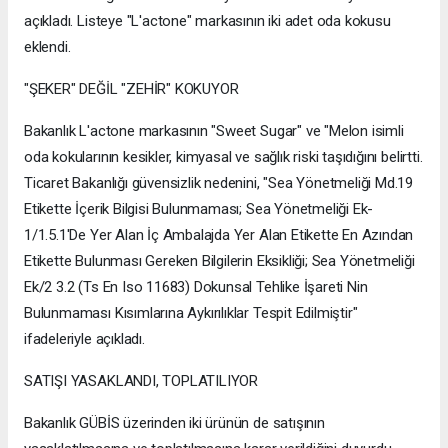
açıkladı. Listeye "L'actone" markasının iki adet oda kokusu
eklendi.
"ŞEKER" DEĞİL "ZEHİR" KOKUYOR
Bakanlık L'actone markasının "Sweet Sugar" ve "Melon isimli
oda kokularının kesikler, kimyasal ve sağlık riski taşıdığını belirtti.
Ticaret Bakanlığı güvensizlik nedenini, "Sea Yönetmeliği Md.19
Etikette İçerik Bilgisi Bulunmaması; Sea Yönetmeliği Ek-
1/1.5.1'De Yer Alan İç Ambalajda Yer Alan Etikette En Azından
Etikette Bulunması Gereken Bilgilerin Eksikliği; Sea Yönetmeliği
Ek/2 3.2 (Ts En Iso 11683) Dokunsal Tehlike İşareti Nin
Bulunmaması Kısımlarına Aykırılıklar Tespit Edilmiştir"
ifadeleriyle açıkladı.
SATIŞI YASAKLANDI, TOPLATILIYOR
Bakanlık GÜBİS üzerinden iki ürünün de satışının