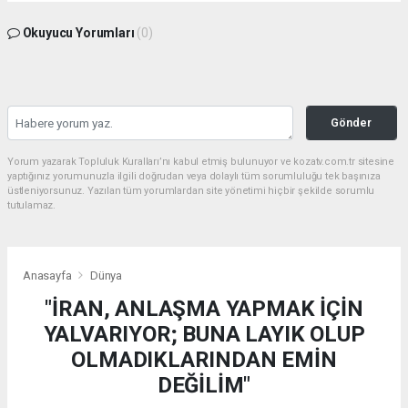
Okuyucu Yorumları
(0)
Gönder
Yorum yazarak Topluluk Kuralları’nı kabul etmiş bulunuyor ve kozatv.com.tr sitesine
yaptığınız yorumunuzla ilgili doğrudan veya dolaylı tüm sorumluluğu tek başınıza
üstleniyorsunuz. Yazılan tüm yorumlardan site yönetimi hiçbir şekilde sorumlu
tutulamaz.
Anasayfa
Dünya
"İRAN, ANLAŞMA YAPMAK İÇİN
YALVARIYOR; BUNA LAYIK OLUP
OLMADIKLARINDAN EMİN
DEĞİLİM"