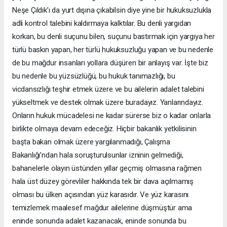
Neşe Çıldık’ı da yurt dışına çıkabilsin diye yine bir hukuksuzlukla
adli kontrol talebini kaldırmaya kalktılar. Bu denli yargıdan
korkan, bu denli suçunu bilen, suçunu bastırmak için yargıya her
türlü baskın yapan, her türlü hukuksuzluğu yapan ve bu nedenle
de bu mağdur insanları yollara düşüren bir anlayış var. İşte biz
bu nedenle bu yüzsüzlüğü, bu hukuk tanımazlığı, bu
vicdansızlığı teşhir etmek üzere ve bu ailelerin adalet talebini
yükseltmek ve destek olmak üzere buradayız. Yanlarındayız.
Onların hukuk mücadelesi ne kadar sürerse biz o kadar onlarla
birlikte olmaya devam edeceğiz. Hiçbir bakanlık yetkilisinin
başta bakan olmak üzere yargılanmadığı, Çalışma
Bakanlığı’ndan hala soruşturulsunlar izninin gelmediği,
bahanelerle olayın üstünden yıllar geçmiş olmasına rağmen
hala üst düzey görevliler hakkında tek bir dava açılmamış
olması bu ülken açısından yüz karasıdır. Ve yüz karasını
temizlemek maalesef mağdur ailelerine düşmüştür ama
eninde sonunda adalet kazanacak, eninde sonunda bu