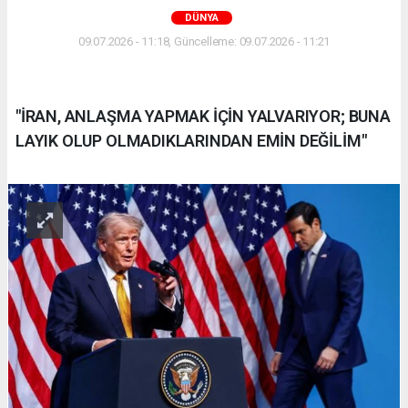
DÜNYA
09.07.2026 - 11:18, Güncelleme: 09.07.2026 - 11:21
"İRAN, ANLAŞMA YAPMAK İÇİN YALVARIYOR; BUNA
LAYIK OLUP OLMADIKLARINDAN EMİN DEĞİLİM"