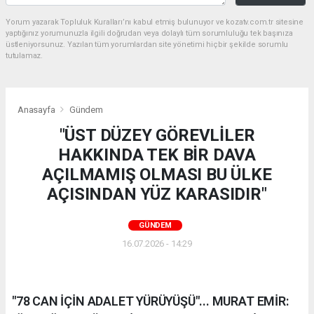
Yorum yazarak Topluluk Kuralları’nı kabul etmiş bulunuyor ve kozatv.com.tr sitesine
yaptığınız yorumunuzla ilgili doğrudan veya dolaylı tüm sorumluluğu tek başınıza
üstleniyorsunuz. Yazılan tüm yorumlardan site yönetimi hiçbir şekilde sorumlu
tutulamaz.
Anasayfa
Gündem
"ÜST DÜZEY GÖREVLİLER
HAKKINDA TEK BİR DAVA
AÇILMAMIŞ OLMASI BU ÜLKE
AÇISINDAN YÜZ KARASIDIR"
GÜNDEM
16.07.2026 - 14:29
"78 CAN İÇİN ADALET YÜRÜYÜŞÜ"... MURAT EMİR: