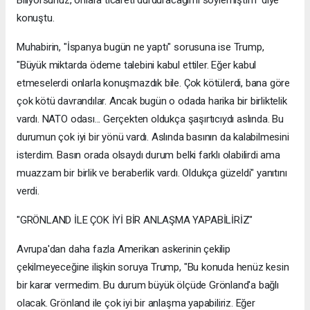
Biliyorsunuz, onlara ticareti durduracağımı söylemiştim" diye
konuştu.
Muhabirin, "İspanya bugün ne yaptı" sorusuna ise Trump,
"Büyük miktarda ödeme talebini kabul ettiler. Eğer kabul
etmeselerdi onlarla konuşmazdık bile. Çok kötülerdi, bana göre
çok kötü davrandılar. Ancak bugün o odada harika bir birliktelik
vardı. NATO odası... Gerçekten oldukça şaşırtıcıydı aslında. Bu
durumun çok iyi bir yönü vardı. Aslında basının da kalabilmesini
isterdim. Basın orada olsaydı durum belki farklı olabilirdi ama
muazzam bir birlik ve beraberlik vardı. Oldukça güzeldi" yanıtını
verdi.
"GRÖNLAND İLE ÇOK İYİ BİR ANLAŞMA YAPABİLİRİZ"
Avrupa'dan daha fazla Amerikan askerinin çekilip
çekilmeyeceğine ilişkin soruya Trump, "Bu konuda henüz kesin
bir karar vermedim. Bu durum büyük ölçüde Grönland'a bağlı
olacak. Grönland ile çok iyi bir anlaşma yapabiliriz. Eğer