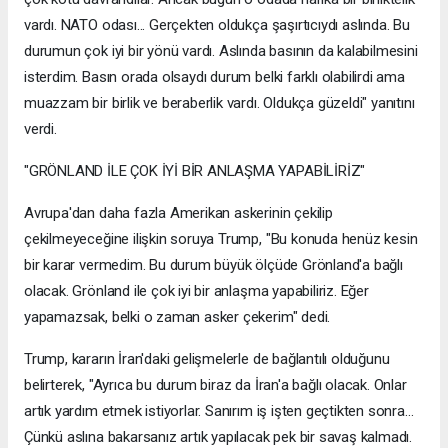
vardı. NATO odası... Gerçekten oldukça şaşırtıcıydı aslında. Bu
durumun çok iyi bir yönü vardı. Aslında basının da kalabilmesini
isterdim. Basın orada olsaydı durum belki farklı olabilirdi ama
muazzam bir birlik ve beraberlik vardı. Oldukça güzeldi" yanıtını
verdi.
"GRÖNLAND İLE ÇOK İYİ BİR ANLAŞMA YAPABİLİRİZ"
Avrupa'dan daha fazla Amerikan askerinin çekilip
çekilmeyeceğine ilişkin soruya Trump, "Bu konuda henüz kesin
bir karar vermedim. Bu durum büyük ölçüde Grönland'a bağlı
olacak. Grönland ile çok iyi bir anlaşma yapabiliriz. Eğer
yapamazsak, belki o zaman asker çekerim" dedi.
Trump, kararın İran'daki gelişmelerle de bağlantılı olduğunu
belirterek, "Ayrıca bu durum biraz da İran'a bağlı olacak. Onlar
artık yardım etmek istiyorlar. Sanırım iş işten geçtikten sonra...
Çünkü aslına bakarsanız artık yapılacak pek bir savaş kalmadı.