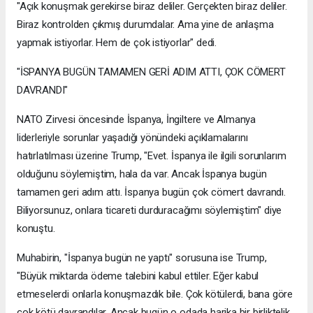
"Açık konuşmak gerekirse biraz deliler. Gerçekten biraz deliler.
Biraz kontrolden çıkmış durumdalar. Ama yine de anlaşma
yapmak istiyorlar. Hem de çok istiyorlar" dedi.
"İSPANYA BUGÜN TAMAMEN GERİ ADIM ATTI, ÇOK CÖMERT
DAVRANDI"
NATO Zirvesi öncesinde İspanya, İngiltere ve Almanya
liderleriyle sorunlar yaşadığı yönündeki açıklamalarını
hatırlatılması üzerine Trump, "Evet. İspanya ile ilgili sorunlarım
olduğunu söylemiştim, hala da var. Ancak İspanya bugün
tamamen geri adım attı. İspanya bugün çok cömert davrandı.
Biliyorsunuz, onlara ticareti durduracağımı söylemiştim" diye
konuştu.
Muhabirin, "İspanya bugün ne yaptı" sorusuna ise Trump,
"Büyük miktarda ödeme talebini kabul ettiler. Eğer kabul
etmeselerdi onlarla konuşmazdık bile. Çok kötülerdi, bana göre
çok kötü davrandılar. Ancak bugün o odada harika bir birliktelik