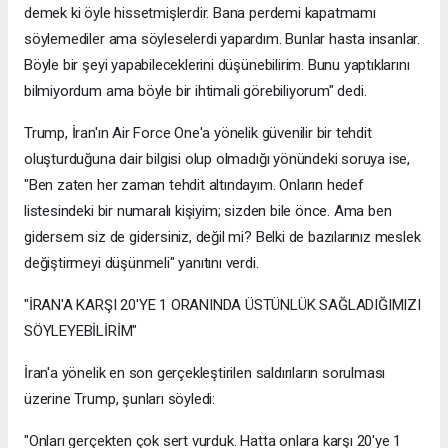
demek ki öyle hissetmişlerdir. Bana perdemi kapatmamı
söylemediler ama söyleselerdi yapardım. Bunlar hasta insanlar.
Böyle bir şeyi yapabileceklerini düşünebilirim. Bunu yaptıklarını
bilmiyordum ama böyle bir ihtimali görebiliyorum" dedi.
Trump, İran'ın Air Force One'a yönelik güvenilir bir tehdit
oluşturduğuna dair bilgisi olup olmadığı yönündeki soruya ise,
"Ben zaten her zaman tehdit altındayım. Onların hedef
listesindeki bir numaralı kişiyim; sizden bile önce. Ama ben
gidersem siz de gidersiniz, değil mi? Belki de bazılarınız meslek
değiştirmeyi düşünmeli" yanıtını verdi.
"İRAN'A KARŞI 20'YE 1 ORANINDA ÜSTÜNLÜK SAĞLADIĞIMIZI
SÖYLEYEBİLİRİM"
İran'a yönelik en son gerçekleştirilen saldırıların sorulması
üzerine Trump, şunları söyledi:
"Onları gerçekten çok sert vurduk. Hatta onlara karşı 20'ye 1