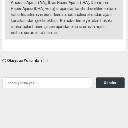
Anadolu Ajansı (AA), İhlas Haber Ajansı (İHA), Demirören
Haber Ajansı (DHA) ve diğer ajanslar tarafından eklenen tüm
haberler, sitemizin editörlerinin müdahalesi olmadan ajans
kanallarından çekilmektedir. Bu haberlerde yer alan hukuki
muhataplar haberi geçen ajanslar olup sitemizin hiç bir
editörü sorumlu tutulamaz...
Okuyucu Yorumları
(0)
Gönder
Yorum yazarak Topluluk Kuralları’nı kabul etmiş bulunuyor ve kozatv.com.tr sitesine
yaptığınız yorumunuzla ilgili doğrudan veya dolaylı tüm sorumluluğu tek başınıza
üstleniyorsunuz. Yazılan tüm yorumlardan site yönetimi hiçbir şekilde sorumlu
tutulamaz.