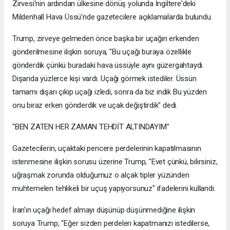
Zirvesi'nin ardından ülkesine dönüş yolunda İngiltere'deki
Mildenhall Hava Üssü'nde gazetecilere açıklamalarda bulundu.
Trump, zirveye gelmeden önce başka bir uçağın erkenden
gönderilmesine ilişkin soruya, "Bu uçağı buraya özellikle
gönderdik çünkü buradaki hava üssüyle aynı güzergahtaydı.
Dışarıda yüzlerce kişi vardı. Uçağı görmek istediler. Üssün
tamamı dışarı çıkıp uçağı izledi, sonra da biz indik Bu yüzden
onu biraz erken gönderdik ve uçak değiştirdik" dedi.
"BEN ZATEN HER ZAMAN TEHDİT ALTINDAYIM"
Gazetecilerin, uçaktaki pencere perdelerinin kapatılmasının
istenmesine ilişkin sorusu üzerine Trump, "Evet çünkü, bilirsiniz,
uğraşmak zorunda olduğumuz o alçak tipler yüzünden
muhtemelen tehlikeli bir uçuş yapıyorsunuz" ifadelerini kullandı.
İran'ın uçağı hedef almayı düşünüp düşünmediğine ilişkin
soruya Trump, "Eğer sizden perdeleri kapatmanızı istedilerse,