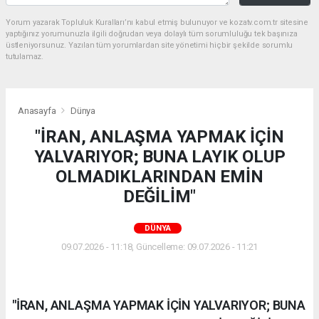
Yorum yazarak Topluluk Kuralları’nı kabul etmiş bulunuyor ve kozatv.com.tr sitesine
yaptığınız yorumunuzla ilgili doğrudan veya dolaylı tüm sorumluluğu tek başınıza
üstleniyorsunuz. Yazılan tüm yorumlardan site yönetimi hiçbir şekilde sorumlu
tutulamaz.
Anasayfa
Dünya
"İRAN, ANLAŞMA YAPMAK İÇİN
YALVARIYOR; BUNA LAYIK OLUP
OLMADIKLARINDAN EMİN
DEĞİLİM"
DÜNYA
09.07.2026 - 11:18, Güncelleme: 09.07.2026 - 11:21
"İRAN, ANLAŞMA YAPMAK İÇİN YALVARIYOR; BUNA