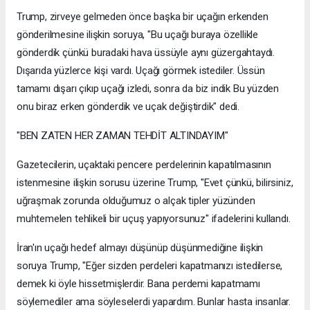
Trump, zirveye gelmeden önce başka bir uçağın erkenden
gönderilmesine ilişkin soruya, "Bu uçağı buraya özellikle
gönderdik çünkü buradaki hava üssüyle aynı güzergahtaydı.
Dışarıda yüzlerce kişi vardı. Uçağı görmek istediler. Üssün
tamamı dışarı çıkıp uçağı izledi, sonra da biz indik Bu yüzden
onu biraz erken gönderdik ve uçak değiştirdik" dedi.
"BEN ZATEN HER ZAMAN TEHDİT ALTINDAYIM"
Gazetecilerin, uçaktaki pencere perdelerinin kapatılmasının
istenmesine ilişkin sorusu üzerine Trump, "Evet çünkü, bilirsiniz,
uğraşmak zorunda olduğumuz o alçak tipler yüzünden
muhtemelen tehlikeli bir uçuş yapıyorsunuz" ifadelerini kullandı.
İran'ın uçağı hedef almayı düşünüp düşünmediğine ilişkin
soruya Trump, "Eğer sizden perdeleri kapatmanızı istedilerse,
demek ki öyle hissetmişlerdir. Bana perdemi kapatmamı
söylemediler ama söyleselerdi yapardım. Bunlar hasta insanlar.