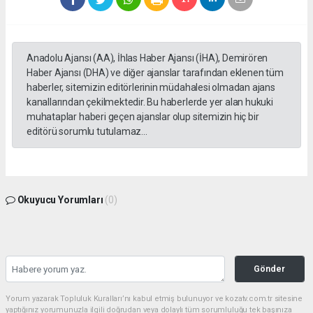
Anadolu Ajansı (AA), İhlas Haber Ajansı (İHA), Demirören
Haber Ajansı (DHA) ve diğer ajanslar tarafından eklenen tüm
haberler, sitemizin editörlerinin müdahalesi olmadan ajans
kanallarından çekilmektedir. Bu haberlerde yer alan hukuki
muhataplar haberi geçen ajanslar olup sitemizin hiç bir
editörü sorumlu tutulamaz...
Okuyucu Yorumları
(0)
Gönder
Yorum yazarak Topluluk Kuralları’nı kabul etmiş bulunuyor ve kozatv.com.tr sitesine
yaptığınız yorumunuzla ilgili doğrudan veya dolaylı tüm sorumluluğu tek başınıza