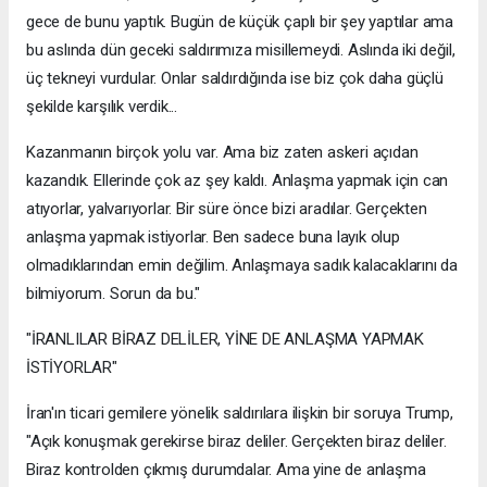
gece de bunu yaptık. Bugün de küçük çaplı bir şey yaptılar ama
bu aslında dün geceki saldırımıza misillemeydi. Aslında iki değil,
üç tekneyi vurdular. Onlar saldırdığında ise biz çok daha güçlü
şekilde karşılık verdik...
Kazanmanın birçok yolu var. Ama biz zaten askeri açıdan
kazandık. Ellerinde çok az şey kaldı. Anlaşma yapmak için can
atıyorlar, yalvarıyorlar. Bir süre önce bizi aradılar. Gerçekten
anlaşma yapmak istiyorlar. Ben sadece buna layık olup
olmadıklarından emin değilim. Anlaşmaya sadık kalacaklarını da
bilmiyorum. Sorun da bu."
"İRANLILAR BİRAZ DELİLER, YİNE DE ANLAŞMA YAPMAK
İSTİYORLAR"
İran'ın ticari gemilere yönelik saldırılara ilişkin bir soruya Trump,
"Açık konuşmak gerekirse biraz deliler. Gerçekten biraz deliler.
Biraz kontrolden çıkmış durumdalar. Ama yine de anlaşma