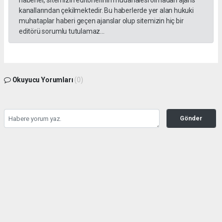
kanallarından çekilmektedir. Bu haberlerde yer alan hukuki
muhataplar haberi geçen ajanslar olup sitemizin hiç bir
editörü sorumlu tutulamaz...
Okuyucu Yorumları
(0)
Gönder
Yorum yazarak Topluluk Kuralları’nı kabul etmiş bulunuyor ve kozatv.com.tr sitesine
yaptığınız yorumunuzla ilgili doğrudan veya dolaylı tüm sorumluluğu tek başınıza
üstleniyorsunuz. Yazılan tüm yorumlardan site yönetimi hiçbir şekilde sorumlu
tutulamaz.
haber paketi
haber scripti
haber yazılımı