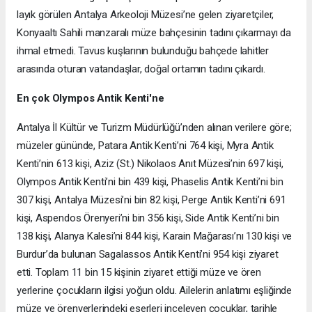
layık görülen Antalya Arkeoloji Müzesi’ne gelen ziyaretçiler,
Konyaaltı Sahili manzaralı müze bahçesinin tadını çıkarmayı da
ihmal etmedi. Tavus kuşlarının bulunduğu bahçede lahitler
arasında oturan vatandaşlar, doğal ortamın tadını çıkardı.
En çok Olympos Antik Kenti'ne
Antalya İl Kültür ve Turizm Müdürlüğü’nden alınan verilere göre;
müzeler gününde, Patara Antik Kenti’ni 764 kişi, Myra Antik
Kenti’nin 613 kişi, Aziz (St.) Nikolaos Anıt Müzesi’nin 697 kişi,
Olympos Antik Kenti’ni bin 439 kişi, Phaselis Antik Kenti’ni bin
307 kişi, Antalya Müzesi’ni bin 82 kişi, Perge Antik Kenti’ni 691
kişi, Aspendos Örenyeri’ni bin 356 kişi, Side Antik Kenti’ni bin
138 kişi, Alanya Kalesi’ni 844 kişi, Karain Mağarası’nı 130 kişi ve
Burdur’da bulunan Sagalassos Antik Kenti’ni 954 kişi ziyaret
etti. Toplam 11 bin 15 kişinin ziyaret ettiği müze ve ören
yerlerine çocukların ilgisi yoğun oldu. Ailelerin anlatımı eşliğinde
müze ve örenyerlerindeki eserleri inceleyen çocuklar, tarihle