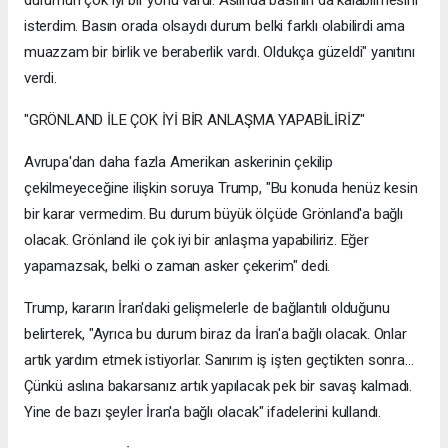
isterdim. Basın orada olsaydı durum belki farklı olabilirdi ama
muazzam bir birlik ve beraberlik vardı. Oldukça güzeldi" yanıtını
verdi.
"GRÖNLAND İLE ÇOK İYİ BİR ANLAŞMA YAPABİLİRİZ"
Avrupa'dan daha fazla Amerikan askerinin çekilip
çekilmeyeceğine ilişkin soruya Trump, "Bu konuda henüz kesin
bir karar vermedim. Bu durum büyük ölçüde Grönland'a bağlı
olacak. Grönland ile çok iyi bir anlaşma yapabiliriz. Eğer
yapamazsak, belki o zaman asker çekerim" dedi.
Trump, kararın İran'daki gelişmelerle de bağlantılı olduğunu
belirterek, "Ayrıca bu durum biraz da İran'a bağlı olacak. Onlar
artık yardım etmek istiyorlar. Sanırım iş işten geçtikten sonra...
Çünkü aslına bakarsanız artık yapılacak pek bir savaş kalmadı.
Yine de bazı şeyler İran'a bağlı olacak" ifadelerini kullandı.