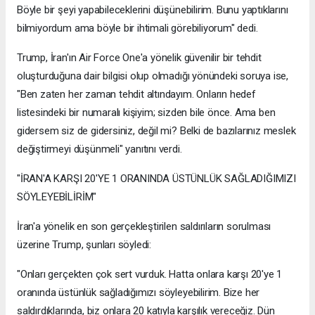
Böyle bir şeyi yapabileceklerini düşünebilirim. Bunu yaptıklarını
bilmiyordum ama böyle bir ihtimali görebiliyorum" dedi.
Trump, İran'ın Air Force One'a yönelik güvenilir bir tehdit
oluşturduğuna dair bilgisi olup olmadığı yönündeki soruya ise,
"Ben zaten her zaman tehdit altındayım. Onların hedef
listesindeki bir numaralı kişiyim; sizden bile önce. Ama ben
gidersem siz de gidersiniz, değil mi? Belki de bazılarınız meslek
değiştirmeyi düşünmeli" yanıtını verdi.
"İRAN'A KARŞI 20'YE 1 ORANINDA ÜSTÜNLÜK SAĞLADIĞIMIZI
SÖYLEYEBİLİRİM"
İran'a yönelik en son gerçekleştirilen saldırıların sorulması
üzerine Trump, şunları söyledi:
"Onları gerçekten çok sert vurduk. Hatta onlara karşı 20'ye 1
oranında üstünlük sağladığımızı söyleyebilirim. Bize her
saldırdıklarında, biz onlara 20 katıyla karşılık vereceğiz. Dün