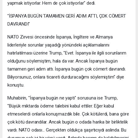
yapmak istiyorlar. Hem de çok istiyorlar" dedi.
"İSPANYA BUGÜN TAMAMEN GERİ ADIM ATTI, ÇOK CÖMERT
DAVRANDI"
NATO Zirvesi öncesinde İspanya, İngiltere ve Almanya
liderleriyle sorunlar yaşadığı yönündeki açıklamalarını
hatırlatılması üzerine Trump, "Evet. İspanya ile ilgili sorunlarım
olduğunu söylemiştim, hala da var. Ancak İspanya bugün
tamamen geri adım attı. İspanya bugün çok cömert davrandı.
Biliyorsunuz, onlara ticareti durduracağımı söylemiştim" diye
konuştu.
Muhabirin, "İspanya bugün ne yaptı" sorusuna ise Trump,
"Büyük miktarda ödeme talebini kabul ettiler. Eğer kabul
etmeselerdi onlarla konuşmazdık bile. Çok kötülerdi, bana göre
çok kötü davrandılar. Ancak bugün o odada harika bir birliktelik
vardı. NATO odası... Gerçekten oldukça şaşırtıcıydı aslında. Bu
durumun çok iyi bir yönü vardı. Aslında basının da kalabilmesini