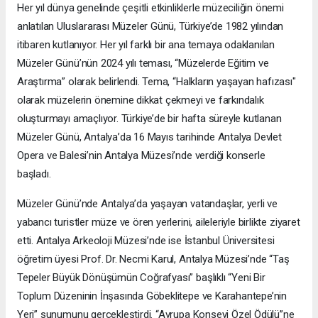
Her yıl dünya genelinde çeşitli etkinliklerle müzeciliğin önemi
anlatılan Uluslararası Müzeler Günü, Türkiye’de 1982 yılından
itibaren kutlanıyor. Her yıl farklı bir ana temaya odaklanılan
Müzeler Günü’nün 2024 yılı teması, “Müzelerde Eğitim ve
Araştırma” olarak belirlendi. Tema, “Halkların yaşayan hafızası"
olarak müzelerin önemine dikkat çekmeyi ve farkındalık
oluşturmayı amaçlıyor. Türkiye’de bir hafta süreyle kutlanan
Müzeler Günü, Antalya’da 16 Mayıs tarihinde Antalya Devlet
Opera ve Balesi’nin Antalya Müzesi’nde verdiği konserle
başladı.
Müzeler Günü’nde Antalya’da yaşayan vatandaşlar, yerli ve
yabancı turistler müze ve ören yerlerini, aileleriyle birlikte ziyaret
etti. Antalya Arkeoloji Müzesi’nde ise İstanbul Üniversitesi
öğretim üyesi Prof. Dr. Necmi Karul, Antalya Müzesi’nde “Taş
Tepeler Büyük Dönüşümün Coğrafyası” başlıklı “Yeni Bir
Toplum Düzeninin İnşasında Göbeklitepe ve Karahantepe’nin
Yeri” sunumunu gerçekleştirdi. “Avrupa Konseyi Özel Ödülü”ne