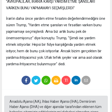
"AVRUPALILAR, İRAN'A KARŞI YARDIM ETME ŞANSLARI
VARKEN BUNU YAPMAMAYI SEÇMİŞLERDİ"
İran'ın daha önce yardım etme fırsatını değerlendirmediğini öne
süren Trump, "Yardım etme şansları ve fırsatları varken bunu
yapmamayı seçmişlerdi. Ama biz artık bunu pek de
önemsemiyoruz" diye konuştu. Trump, "Şimdi ise yardım
etmek istiyorlar. Hepsi bir fidye karşılığında yardım etmek
istiyor, hem de bunu çok istiyorlar. Ancak bizim gerçekten bir
yardıma ihtiyacımız yok. Ufak tefek şeyler var ama asıl olarak
yardıma ihtiyacımız bulunmuyor" dedi.
Anadolu Ajansı (AA), İhlas Haber Ajansı (İHA), Demirören
Haber Ajansı (DHA) ve diğer ajanslar tarafından eklenen tüm
haberler, sitemizin editörlerinin müdahalesi olmadan ajans