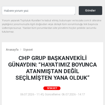
Gönder
Yorum yazarak Topluluk Kuralları’nı kabul etmiş bulunuyor ve kozatv.com.tr sitesine
yaptığınız yorumunuzla ilgili doğrudan veya dolaylı tüm sorumluluğu tek başınıza
üstleniyorsunuz. Yazılan tüm yorumlardan site yönetimi hiçbir şekilde sorumlu
tutulamaz.
Anasayfa
Siyaset
CHP GRUP BAŞKANVEKİLİ
GÜNAYDIN: “HAYATIMIZ BOYUNCA
ATANMIŞTAN DEĞİL
SEÇİLMİŞTEN YANA OLDUK”
SIYASET
06.07.2026 - 11:45, Güncelleme: 06.07.2026 - 14:17