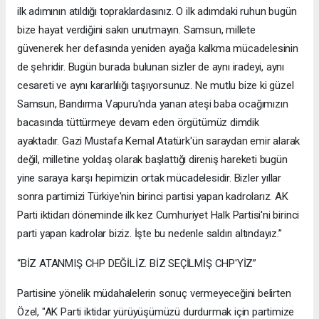
ilk adımının atıldığı topraklardasınız. O ilk adımdaki ruhun bugün
bize hayat verdiğini sakın unutmayın. Samsun, millete
güvenerek her defasında yeniden ayağa kalkma mücadelesinin
de şehridir. Bugün burada bulunan sizler de aynı iradeyi, aynı
cesareti ve aynı kararlılığı taşıyorsunuz. Ne mutlu bize ki güzel
Samsun, Bandırma Vapuru'nda yanan ateşi baba ocağımızın
bacasında tüttürmeye devam eden örgütümüz dimdik
ayaktadır. Gazi Mustafa Kemal Atatürk'ün saraydan emir alarak
değil, milletine yoldaş olarak başlattığı direniş hareketi bugün
yine saraya karşı hepimizin ortak mücadelesidir. Bizler yıllar
sonra partimizi Türkiye'nin birinci partisi yapan kadrolarız. AK
Parti iktidarı döneminde ilk kez Cumhuriyet Halk Partisi'ni birinci
parti yapan kadrolar biziz. İşte bu nedenle saldırı altındayız.”
“BİZ ATANMIŞ CHP DEĞİLİZ. BİZ SEÇİLMİŞ CHP'YİZ”
Partisine yönelik müdahalelerin sonuç vermeyeceğini belirten
Özel, "AK Parti iktidar yürüyüşümüzü durdurmak için partimize