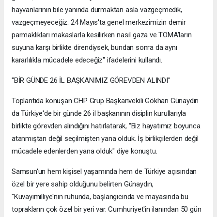
hayvanlarının bile yanında durmaktan asla vazgeçmedik,
vazgeçmeyeceğiz. 24 Mayıs'ta genel merkezimizin demir
parmaklıkları makaslarla kesilirken nasıl gaza ve TOMA'ların
suyuna karşı birlikte direndiysek, bundan sonra da aynı
kararlılıkla mücadele edeceğiz" ifadelerini kullandı.
"BİR GÜNDE 26 İL BAŞKANIMIZ GÖREVDEN ALINDI"
Toplantıda konuşan CHP Grup Başkanvekili Gökhan Günaydın
da Türkiye'de bir günde 26 il başkanının disiplin kurullarıyla
birlikte görevden alındığını hatırlatarak, “Biz hayatımız boyunca
atanmıştan değil seçilmişten yana olduk. İş birlikçilerden değil
mücadele edenlerden yana olduk" diye konuştu.
Samsun'un hem kişisel yaşamında hem de Türkiye açısından
özel bir yere sahip olduğunu belirten Günaydın,
"Kuvayımilliye'nin ruhunda, başlangıcında ve mayasında bu
toprakların çok özel bir yeri var. Cumhuriyet'in ilanından 50 gün