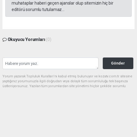
muhataplar haberi geçen ajanslar olup sitemizin hiç bir
editörü sorumlu tutulamaz...
Okuyucu Yorumları
(0)
Gönder
Yorum yazarak Topluluk Kuralları’nı kabul etmiş bulunuyor ve kozatv.com.tr sitesine
yaptığınız yorumunuzla ilgili doğrudan veya dolaylı tüm sorumluluğu tek başınıza
üstleniyorsunuz. Yazılan tüm yorumlardan site yönetimi hiçbir şekilde sorumlu
tutulamaz.
haber paketi
haber scripti
haber yazılımı
Tüm hakları saklı tutulmaktadır.Copyright 2026©