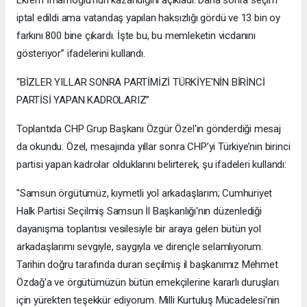
Ekrem İmamoğlu'nun kazandığını açıkladı. Daha sonra seçim
iptal edildi ama vatandaş yapılan haksızlığı gördü ve 13 bin oy
farkını 800 bine çıkardı. İşte bu, bu memleketin vicdanını
gösteriyor” ifadelerini kullandı.
“BİZLER YILLAR SONRA PARTİMİZİ TÜRKİYE'NİN BİRİNCİ
PARTİSİ YAPAN KADROLARIZ”
Toplantıda CHP Grup Başkanı Özgür Özel'in gönderdiği mesaj
da okundu. Özel, mesajında yıllar sonra CHP’yi Türkiye’nin birinci
partisi yapan kadrolar olduklarını belirterek, şu ifadeleri kullandı:
"Samsun örgütümüz, kıymetli yol arkadaşlarım; Cumhuriyet
Halk Partisi Seçilmiş Samsun İl Başkanlığı'nın düzenlediği
dayanışma toplantısı vesilesiyle bir araya gelen bütün yol
arkadaşlarımı sevgiyle, saygıyla ve dirençle selamlıyorum.
Tarihin doğru tarafında duran seçilmiş il başkanımız Mehmet
Özdağ'a ve örgütümüzün bütün emekçilerine kararlı duruşları
için yürekten teşekkür ediyorum. Milli Kurtuluş Mücadelesi'nin