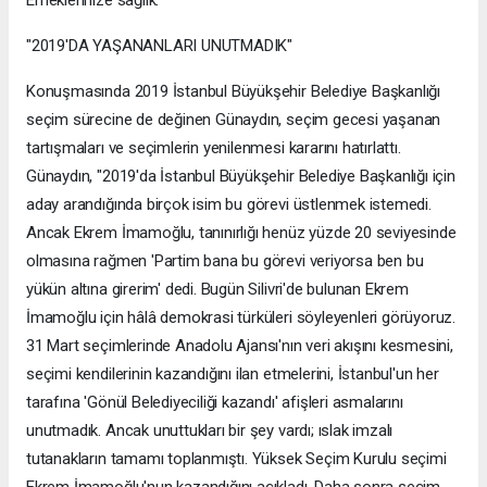
Emeklerinize sağlık."
"2019'DA YAŞANANLARI UNUTMADIK"
Konuşmasında 2019 İstanbul Büyükşehir Belediye Başkanlığı
seçim sürecine de değinen Günaydın, seçim gecesi yaşanan
tartışmaları ve seçimlerin yenilenmesi kararını hatırlattı.
Günaydın, "2019'da İstanbul Büyükşehir Belediye Başkanlığı için
aday arandığında birçok isim bu görevi üstlenmek istemedi.
Ancak Ekrem İmamoğlu, tanınırlığı henüz yüzde 20 seviyesinde
olmasına rağmen 'Partim bana bu görevi veriyorsa ben bu
yükün altına girerim' dedi. Bugün Silivri'de bulunan Ekrem
İmamoğlu için hâlâ demokrasi türküleri söyleyenleri görüyoruz.
31 Mart seçimlerinde Anadolu Ajansı'nın veri akışını kesmesini,
seçimi kendilerinin kazandığını ilan etmelerini, İstanbul'un her
tarafına 'Gönül Belediyeciliği kazandı' afişleri asmalarını
unutmadık. Ancak unuttukları bir şey vardı; ıslak imzalı
tutanakların tamamı toplanmıştı. Yüksek Seçim Kurulu seçimi