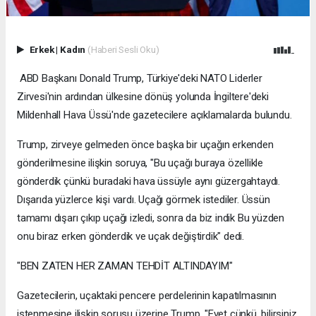
Erkek
|
Kadın
(Haberi Sesli Oku)
ABD Başkanı Donald Trump, Türkiye'deki NATO Liderler
Zirvesi'nin ardından ülkesine dönüş yolunda İngiltere'deki
Mildenhall Hava Üssü'nde gazetecilere açıklamalarda bulundu.
Trump, zirveye gelmeden önce başka bir uçağın erkenden
gönderilmesine ilişkin soruya, "Bu uçağı buraya özellikle
gönderdik çünkü buradaki hava üssüyle aynı güzergahtaydı.
Dışarıda yüzlerce kişi vardı. Uçağı görmek istediler. Üssün
tamamı dışarı çıkıp uçağı izledi, sonra da biz indik Bu yüzden
onu biraz erken gönderdik ve uçak değiştirdik" dedi.
"BEN ZATEN HER ZAMAN TEHDİT ALTINDAYIM"
Gazetecilerin, uçaktaki pencere perdelerinin kapatılmasının
istenmesine ilişkin sorusu üzerine Trump, "Evet çünkü, bilirsiniz,