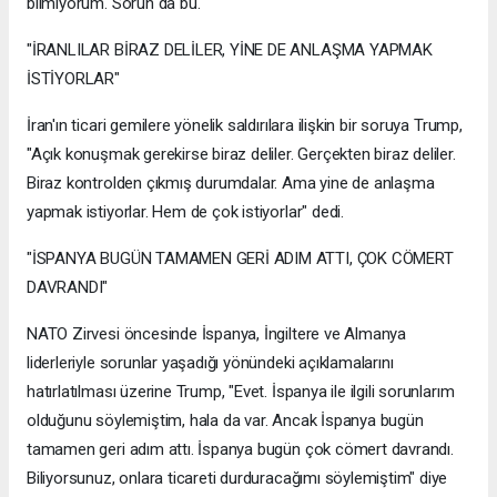
bilmiyorum. Sorun da bu."
"İRANLILAR BİRAZ DELİLER, YİNE DE ANLAŞMA YAPMAK
İSTİYORLAR"
İran'ın ticari gemilere yönelik saldırılara ilişkin bir soruya Trump,
"Açık konuşmak gerekirse biraz deliler. Gerçekten biraz deliler.
Biraz kontrolden çıkmış durumdalar. Ama yine de anlaşma
yapmak istiyorlar. Hem de çok istiyorlar" dedi.
"İSPANYA BUGÜN TAMAMEN GERİ ADIM ATTI, ÇOK CÖMERT
DAVRANDI"
NATO Zirvesi öncesinde İspanya, İngiltere ve Almanya
liderleriyle sorunlar yaşadığı yönündeki açıklamalarını
hatırlatılması üzerine Trump, "Evet. İspanya ile ilgili sorunlarım
olduğunu söylemiştim, hala da var. Ancak İspanya bugün
tamamen geri adım attı. İspanya bugün çok cömert davrandı.
Biliyorsunuz, onlara ticareti durduracağımı söylemiştim" diye