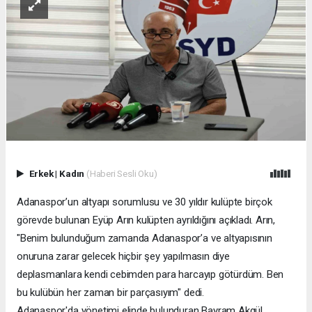
Erkek
|
Kadın
(Haberi Sesli Oku)
Adanaspor’un altyapı sorumlusu ve 30 yıldır kulüpte birçok
görevde bulunan Eyüp Arın kulüpten ayrıldığını açıkladı. Arın,
"Benim bulunduğum zamanda Adanaspor’a ve altyapısının
onuruna zarar gelecek hiçbir şey yapılmasın diye
deplasmanlara kendi cebimden para harcayıp götürdüm. Ben
bu kulübün her zaman bir parçasıyım" dedi.
Adanaspor'da yönetimi elinde bulunduran Bayram Akgül,