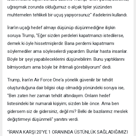
uğraşmak zorunda olduğumuz o alçak tipler yüzünden
muhtemelen tehlikeli bir uçuş yapıyorsunuz" ifadelerini kullandı.
İran'ın uçağı hedef almayı düşünüp düşünmediğine ilişkin
soruya Trump, "Eğer sizden perdeleri kapatmanızı istedilerse,
demek ki öyle hissetmişlerdir. Bana perdemi kapatmamı
söylemediler ama söyleselerdi yapardım. Bunlar hasta insanlar.
Böyle bir şeyi yapabileceklerini düşünebilirim. Bunu yaptıklarını
bilmiyordum ama böyle bir ihtimali görebiliyorum" dedi.
Trump, İran'ın Air Force One'a yönelik güvenilir bir tehdit
oluşturduğuna dair bilgisi olup olmadığı yönündeki soruya ise,
"Ben zaten her zaman tehdit altındayım. Onların hedef
listesindeki bir numaralı kişiyim; sizden bile önce. Ama ben
gidersem siz de gidersiniz, değil mi? Belki de bazılarınız meslek
değiştirmeyi düşünmeli" yanıtını verdi.
"İRAN'A KARŞI 20'YE 1 ORANINDA ÜSTÜNLÜK SAĞLADIĞIMIZI