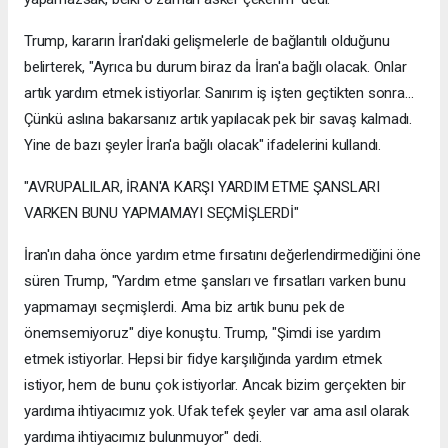
Trump, kararın İran'daki gelişmelerle de bağlantılı olduğunu
belirterek, "Ayrıca bu durum biraz da İran'a bağlı olacak. Onlar
artık yardım etmek istiyorlar. Sanırım iş işten geçtikten sonra...
Çünkü aslına bakarsanız artık yapılacak pek bir savaş kalmadı.
Yine de bazı şeyler İran'a bağlı olacak" ifadelerini kullandı.
"AVRUPALILAR, İRAN'A KARŞI YARDIM ETME ŞANSLARI
VARKEN BUNU YAPMAMAYI SEÇMİŞLERDİ"
İran'ın daha önce yardım etme fırsatını değerlendirmediğini öne
süren Trump, "Yardım etme şansları ve fırsatları varken bunu
yapmamayı seçmişlerdi. Ama biz artık bunu pek de
önemsemiyoruz" diye konuştu. Trump, "Şimdi ise yardım
etmek istiyorlar. Hepsi bir fidye karşılığında yardım etmek
istiyor, hem de bunu çok istiyorlar. Ancak bizim gerçekten bir
yardıma ihtiyacımız yok. Ufak tefek şeyler var ama asıl olarak
yardıma ihtiyacımız bulunmuyor" dedi.