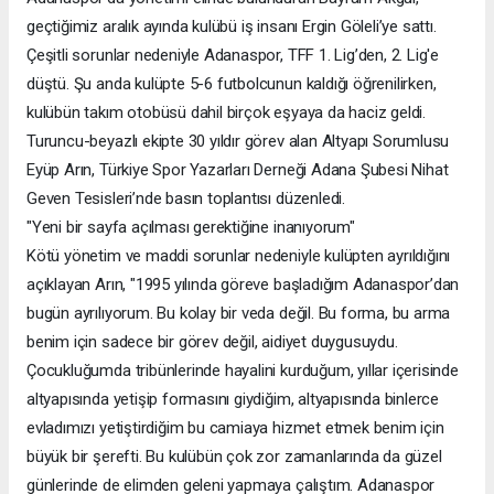
geçtiğimiz aralık ayında kulübü iş insanı Ergin Göleli’ye sattı.
Çeşitli sorunlar nedeniyle Adanaspor, TFF 1. Lig’den, 2. Lig'e
düştü. Şu anda kulüpte 5-6 futbolcunun kaldığı öğrenilirken,
kulübün takım otobüsü dahil birçok eşyaya da haciz geldi.
Turuncu-beyazlı ekipte 30 yıldır görev alan Altyapı Sorumlusu
Eyüp Arın, Türkiye Spor Yazarları Derneği Adana Şubesi Nihat
Geven Tesisleri’nde basın toplantısı düzenledi.
"Yeni bir sayfa açılması gerektiğine inanıyorum"
Kötü yönetim ve maddi sorunlar nedeniyle kulüpten ayrıldığını
açıklayan Arın, "1995 yılında göreve başladığım Adanaspor’dan
bugün ayrılıyorum. Bu kolay bir veda değil. Bu forma, bu arma
benim için sadece bir görev değil, aidiyet duygusuydu.
Çocukluğumda tribünlerinde hayalini kurduğum, yıllar içerisinde
altyapısında yetişip formasını giydiğim, altyapısında binlerce
evladımızı yetiştirdiğim bu camiaya hizmet etmek benim için
büyük bir şerefti. Bu kulübün çok zor zamanlarında da güzel
günlerinde de elimden geleni yapmaya çalıştım. Adanaspor