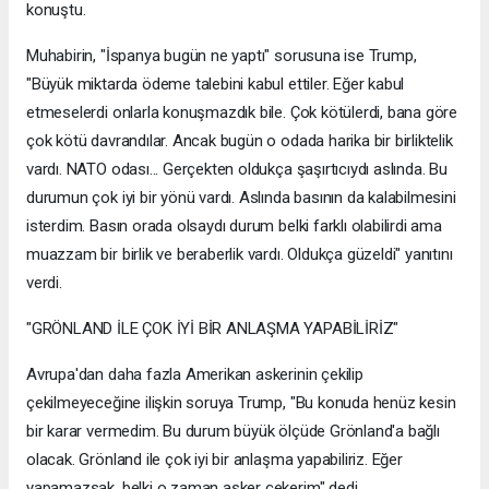
konuştu.
Muhabirin, "İspanya bugün ne yaptı" sorusuna ise Trump,
"Büyük miktarda ödeme talebini kabul ettiler. Eğer kabul
etmeselerdi onlarla konuşmazdık bile. Çok kötülerdi, bana göre
çok kötü davrandılar. Ancak bugün o odada harika bir birliktelik
vardı. NATO odası... Gerçekten oldukça şaşırtıcıydı aslında. Bu
durumun çok iyi bir yönü vardı. Aslında basının da kalabilmesini
isterdim. Basın orada olsaydı durum belki farklı olabilirdi ama
muazzam bir birlik ve beraberlik vardı. Oldukça güzeldi" yanıtını
verdi.
"GRÖNLAND İLE ÇOK İYİ BİR ANLAŞMA YAPABİLİRİZ"
Avrupa'dan daha fazla Amerikan askerinin çekilip
çekilmeyeceğine ilişkin soruya Trump, "Bu konuda henüz kesin
bir karar vermedim. Bu durum büyük ölçüde Grönland'a bağlı
olacak. Grönland ile çok iyi bir anlaşma yapabiliriz. Eğer
yapamazsak, belki o zaman asker çekerim" dedi.