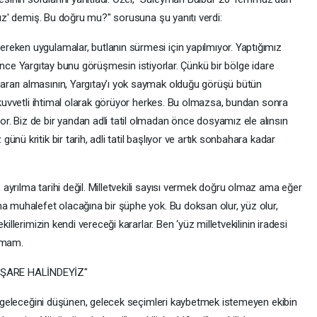
ruz' demiş. Bu doğru mu?" sorusuna şu yanıtı verdi:
eken uygulamalar, butlanın sürmesi için yapılmıyor. Yaptığımız
en önce Yargıtay bunu görüşmesin istiyorlar. Çünkü bir bölge idare
rarı almasının, Yargıtay’ı yok saymak olduğu görüşü bütün
ı kuvvetli ihtimal olarak görüyor herkes. Bu olmazsa, bundan sonra
. Biz de bir yandan adli tatil olmadan önce dosyamız ele alınsın
nü kritik bir tarih, adli tatil başlıyor ve artık sonbahara kadar
yrılma tarihi değil. Milletvekili sayısı vermek doğru olmaz ama eğer
na muhalefet olacağına bir şüphe yok. Bu doksan olur, yüz olur,
illerimizin kendi vereceği kararlar. Ben ‘yüz milletvekilinin iradesi
ulmam.
İŞARE HALİNDEYİZ"
in geleceğini düşünen, gelecek seçimleri kaybetmek istemeyen ekibin