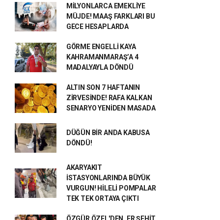
MİLYONLARCA EMEKLİYE
MÜJDE! MAAŞ FARKLARI BU
GECE HESAPLARDA
GÖRME ENGELLİ KAYA
KAHRAMANMARAŞ’A 4
MADALYAYLA DÖNDÜ
ALTIN SON 7 HAFTANIN
ZİRVESİNDE! RAFA KALKAN
SENARYO YENİDEN MASADA
DÜĞÜN BİR ANDA KABUSA
DÖNDÜ!
AKARYAKIT
İSTASYONLARINDA BÜYÜK
VURGUN! HİLELİ POMPALAR
TEK TEK ORTAYA ÇIKTI
ÖZGÜR ÖZEL'DEN, ER ŞEHİT