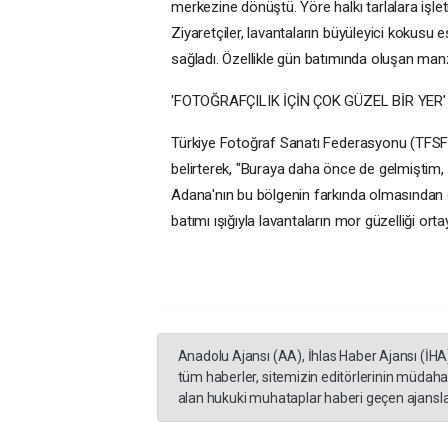
merkezine dönüştü. Yöre halkı tarlalara işlet
Ziyaretçiler, lavantaların büyüleyici kokusu e
sağladı. Özellikle gün batımında oluşan manz
'FOTOĞRAFÇILIK İÇİN ÇOK GÜZEL BİR YER'
Türkiye Fotoğraf Sanatı Federasyonu (TFSF)
belirterek, "Buraya daha önce de gelmiştim, d
Adana'nın bu bölgenin farkında olmasından 
batımı ışığıyla lavantaların mor güzelliği ortay
Anadolu Ajansı (AA), İhlas Haber Ajansı (İHA
tüm haberler, sitemizin editörlerinin müdaha
alan hukuki muhataplar haberi geçen ajanslar