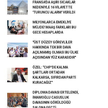
FRANSA'DA AŞIRI SICAKLAR
NEDENİYLE 16 VİLAYETTE
'TURUNCU ALARM' VERİLDİ
MİLYONLARCA EMEKLİYE
MÜJDE! MAAŞ FARKLARI BU
GECE HESAPLARDA
"ÜST DÜZEY GÖREVLİLER
HAKKINDA TEK BİR DAVA
AÇILMAMIŞ OLMASI BU ÜLKE
AÇISINDAN YÜZ KARASIDIR"
ÖZEL: “CHP'DE KALMA
ŞARTLARI ORTADAN
KALKARSA, SIFIRDAN PARTİ
KURACAĞIZ"
DİPLOMA DAVASI ERTELENDİ,
İMAMOĞLU CASUSLUK
DAVASININ GÖRÜLDÜĞÜ
SALONA GEÇTİ