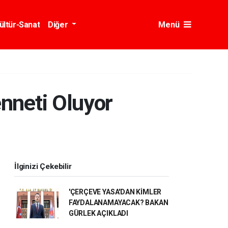
ültür-Sanat
Diğer
Menü
enneti Oluyor
İlginizi Çekebilir
'ÇERÇEVE YASA'DAN KİMLER
FAYDALANAMAYACAK? BAKAN
GÜRLEK AÇIKLADI