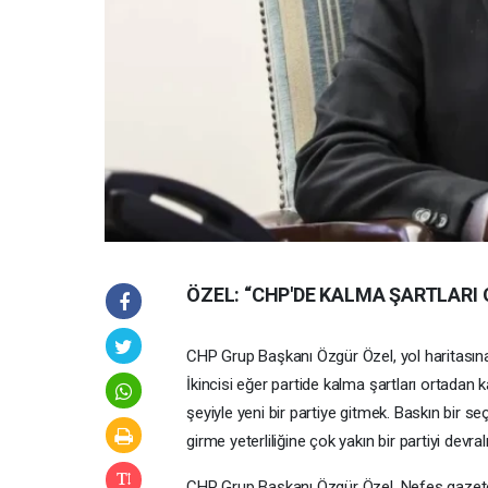
ÖZEL: “CHP'DE KALMA ŞARTLARI
CHP Grup Başkanı Özgür Özel, yol haritasına il
İkincisi eğer partide kalma şartları ortadan 
şeyiyle yeni bir partiye gitmek. Baskın bir s
girme yeterliliğine çok yakın bir partiyi devra
CHP Grup Başkanı Özgür Özel, Nefes gazetes