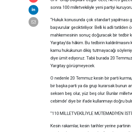
sonra 100 milletvekiliyle yeni partiyi kuruyo
"Hukuk konusunda çok standart yapılması ger
başvurular geciktiriliyor. Belli ki adli tatild
mahkemesinin sonuç doğuracak bir tedbir ka
Yargıtay’da hâkim. Bu tedbirin kaldırılmasın
kamu hukukunun dikiş tutmayacağı söyleniyor
diye ümit ediyoruz. Tabii burada 20 Temmuz gü
Yargıtay görüşmeyecek.
O nedenle 20 Temmuz kesin bir parti kurma, a
bir başka parti ya da grup kurarsak bunun a
seksen beş olur, yüz beş olur. Bunlar milletvek
cebimde’ diye bir ifade kullanmayı doğru b
"110 MİLLETVEKİLİYLE MÜTEMADİYEN İST
Kesin rakamlar, kesin tarihler yerine partin