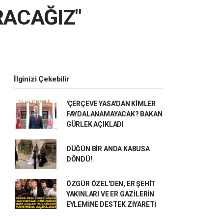
RACAĞIZ"
İlginizi Çekebilir
'ÇERÇEVE YASA'DAN KİMLER
FAYDALANAMAYACAK? BAKAN
GÜRLEK AÇIKLADI
DÜĞÜN BİR ANDA KABUSA
DÖNDÜ!
ÖZGÜR ÖZEL'DEN, ER ŞEHİT
YAKINLARI VE ER GAZİLERİN
EYLEMİNE DESTEK ZİYARETİ