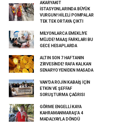
AKARYAKIT
İSTASYONLARINDA BÜYÜK
VURGUN! HİLELİ POMPALAR
TEK TEK ORTAYA ÇIKTI
MİLYONLARCA EMEKLİYE
MÜJDE! MAAŞ FARKLARI BU
GECE HESAPLARDA
ALTIN SON 7 HAFTANIN
ZİRVESİNDE! RAFA KALKAN
SENARYO YENİDEN MASADA
VAN'DA ROJİN KABAİŞ İÇİN
ETKİN VE ŞEFFAF
SORUŞTURMA ÇAĞRISI
GÖRME ENGELLİ KAYA
KAHRAMANMARAŞ’A 4
MADALYAYLA DÖNDÜ