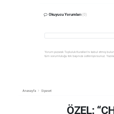
Okuyucu Yorumları
(0)
Yorum yazarak Topluluk Kuralları’nı kabul etmiş bulunu
tüm sorumluluğu tek başınıza üstleniyorsunuz. Yazıla
Anasayfa
Siyaset
ÖZEL: “C