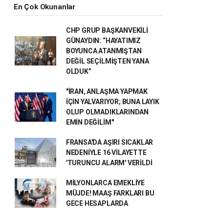
En Çok Okunanlar
CHP GRUP BAŞKANVEKİLİ
GÜNAYDIN: “HAYATIMIZ
BOYUNCA ATANMIŞTAN
DEĞİL SEÇİLMİŞTEN YANA
OLDUK”
"İRAN, ANLAŞMA YAPMAK
İÇİN YALVARIYOR; BUNA LAYIK
OLUP OLMADIKLARINDAN
EMİN DEĞİLİM"
FRANSA'DA AŞIRI SICAKLAR
NEDENİYLE 16 VİLAYETTE
'TURUNCU ALARM' VERİLDİ
MİLYONLARCA EMEKLİYE
MÜJDE! MAAŞ FARKLARI BU
GECE HESAPLARDA