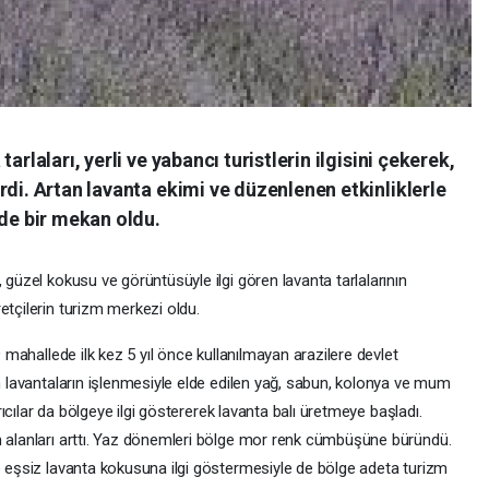
arlaları, yerli ve yabancı turistlerin ilgisini çekerek,
rdi. Artan lavanta ekimi ve düzenlenen etkinliklerle
zde bir mekan oldu.
 güzel kokusu ve görüntüsüyle ilgi gören lavanta tarlalarının
etçilerin turizm merkezi oldu.
9 mahallede ilk kez 5 yıl önce kullanılmayan arazilere devlet
en lavantaların işlenmesiyle elde edilen yağ, sabun, kolonya ve mum
Arıcılar da bölgeye ilgi göstererek lavanta balı üretmeye başladı.
m alanları arttı. Yaz dönemleri bölge mor renk cümbüşüne büründü.
ve eşsiz lavanta kokusuna ilgi göstermesiyle de bölge adeta turizm