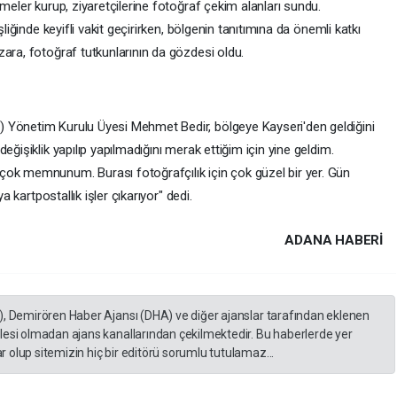
meler kurup, ziyaretçilerine fotoğraf çekim alanları sundu.
şliğinde keyifli vakit geçirirken, bölgenin tanıtımına da önemli katkı
ara, fotoğraf tutkunlarının da gözdesi oldu.
 Yönetim Kurulu Üyesi Mehmet Bedir, bölgeye Kayseri'den geldiğini
eğişiklik yapılıp yapılmadığını merak ettiğim için yine geldim.
çok memnunum. Burası fotoğrafçılık için çok güzel bir yer. Gün
a kartpostallık işler çıkarıyor" dedi.
ADANA HABERİ
), Demirören Haber Ajansı (DHA) ve diğer ajanslar tarafından eklenen
lesi olmadan ajans kanallarından çekilmektedir. Bu haberlerde yer
 olup sitemizin hiç bir editörü sorumlu tutulamaz...