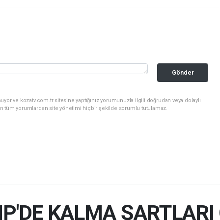
Gönder
yor ve kozatv.com.tr sitesine yaptığınız yorumunuzla ilgili doğrudan veya dolaylı
n tüm yorumlardan site yönetimi hiçbir şekilde sorumlu tutulamaz.
HP'DE KALMA ŞARTLAR