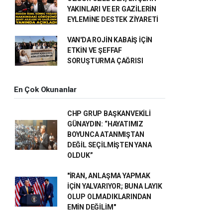
YAKINLARI VE ER GAZİLERİN
EYLEMİNE DESTEK ZİYARETİ
VAN'DA ROJİN KABAİŞ İÇİN
ETKİN VE ŞEFFAF
SORUŞTURMA ÇAĞRISI
En Çok Okunanlar
CHP GRUP BAŞKANVEKİLİ
GÜNAYDIN: “HAYATIMIZ
BOYUNCA ATANMIŞTAN
DEĞİL SEÇİLMİŞTEN YANA
OLDUK”
"İRAN, ANLAŞMA YAPMAK
İÇİN YALVARIYOR; BUNA LAYIK
OLUP OLMADIKLARINDAN
EMİN DEĞİLİM"