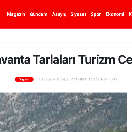
Magazin
Gündem
Asayiş
Siyaset
Spor
Ekonomi
K
vanta Tarlaları Turizm C
17.07.2025 - 13:34, Güncelleme: 17.07.2025 - 15:13
Yaşam