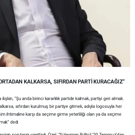
 ORTADAN KALKARSA, SIFIRDAN PARTİ KURACAĞIZ"
işkin, "Şu anda birinci kararlılık partide kalmak, partiyi geri almak.
kalkarsa, sıfırdan kurulmuş bir partiye gitmek, adıyla logosuyla her
eçim ihtimaline karşı da seçime girme yeterliliği olan ya da seçime
lmak" dedi.
inin sorularını yanıtladı. Özel, "Süleyman Bülbül '20 Temmuz’dan