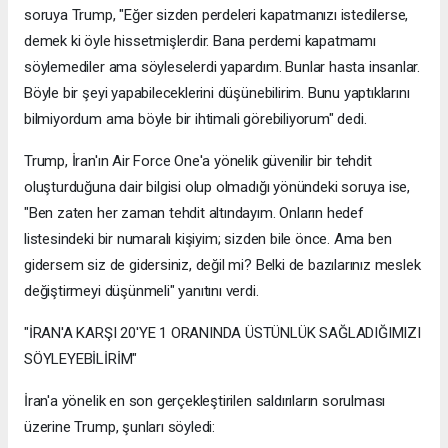
soruya Trump, "Eğer sizden perdeleri kapatmanızı istedilerse,
demek ki öyle hissetmişlerdir. Bana perdemi kapatmamı
söylemediler ama söyleselerdi yapardım. Bunlar hasta insanlar.
Böyle bir şeyi yapabileceklerini düşünebilirim. Bunu yaptıklarını
bilmiyordum ama böyle bir ihtimali görebiliyorum" dedi.
Trump, İran'ın Air Force One'a yönelik güvenilir bir tehdit
oluşturduğuna dair bilgisi olup olmadığı yönündeki soruya ise,
"Ben zaten her zaman tehdit altındayım. Onların hedef
listesindeki bir numaralı kişiyim; sizden bile önce. Ama ben
gidersem siz de gidersiniz, değil mi? Belki de bazılarınız meslek
değiştirmeyi düşünmeli" yanıtını verdi.
"İRAN'A KARŞI 20'YE 1 ORANINDA ÜSTÜNLÜK SAĞLADIĞIMIZI
SÖYLEYEBİLİRİM"
İran'a yönelik en son gerçekleştirilen saldırıların sorulması
üzerine Trump, şunları söyledi: