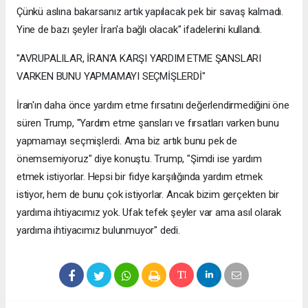
Çünkü aslına bakarsanız artık yapılacak pek bir savaş kalmadı.
Yine de bazı şeyler İran'a bağlı olacak" ifadelerini kullandı.
"AVRUPALILAR, İRAN'A KARŞI YARDIM ETME ŞANSLARI
VARKEN BUNU YAPMAMAYI SEÇMİŞLERDİ"
İran'ın daha önce yardım etme fırsatını değerlendirmediğini öne
süren Trump, "Yardım etme şansları ve fırsatları varken bunu
yapmamayı seçmişlerdi. Ama biz artık bunu pek de
önemsemiyoruz" diye konuştu. Trump, "Şimdi ise yardım
etmek istiyorlar. Hepsi bir fidye karşılığında yardım etmek
istiyor, hem de bunu çok istiyorlar. Ancak bizim gerçekten bir
yardıma ihtiyacımız yok. Ufak tefek şeyler var ama asıl olarak
yardıma ihtiyacımız bulunmuyor" dedi.