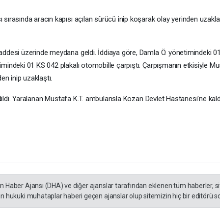
sırasında aracın kapısı açılan sürücü inip koşarak olay yerinden uzakla
addesi üzerinde meydana geldi. İddiaya göre, Damla Ö. yönetimindeki 0
indeki 01 KS 042 plakalı otomobille çarpıştı. Çarpışmanın etkisiyle Must
en inip uzaklaştı.
edildi. Yaralanan Mustafa K.T. ambulansla Kozan Devlet Hastanesi'ne kaldır
en Haber Ajansı (DHA) ve diğer ajanslar tarafından eklenen tüm haberler, 
an hukuki muhataplar haberi geçen ajanslar olup sitemizin hiç bir editörü s