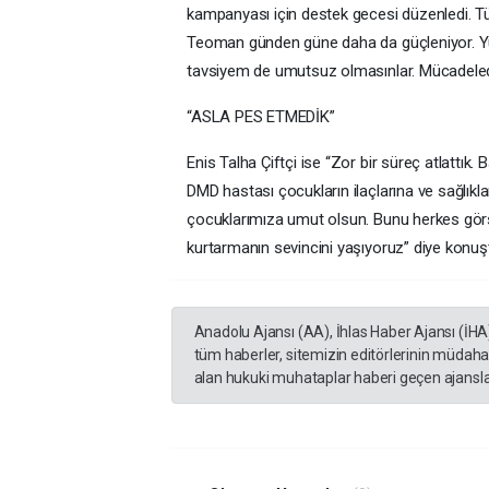
kampanyası için destek gecesi düzenledi. Tü
Teoman günden güne daha da güçleniyor. Yürü
tavsiyem de umutsuz olmasınlar. Mücadeled
“ASLA PES ETMEDİK”
Enis Talha Çiftçi ise “Zor bir süreç atlatt
DMD hastası çocukların ilaçlarına ve sağlıkl
çocuklarımıza umut olsun. Bunu herkes görsü
kurtarmanın sevincini yaşıyoruz” diye konuş
Anadolu Ajansı (AA), İhlas Haber Ajansı (İHA
tüm haberler, sitemizin editörlerinin müdaha
alan hukuki muhataplar haberi geçen ajanslar