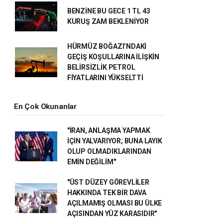
BENZİNE BU GECE 1 TL 43
KURUŞ ZAM BEKLENİYOR
HÜRMÜZ BOĞAZI’NDAKİ
GEÇİŞ KOŞULLARINA İLİŞKİN
BELİRSİZLİK PETROL
FİYATLARINI YÜKSELTTİ
En Çok Okunanlar
"İRAN, ANLAŞMA YAPMAK
İÇİN YALVARIYOR; BUNA LAYIK
OLUP OLMADIKLARINDAN
EMİN DEĞİLİM"
"ÜST DÜZEY GÖREVLİLER
HAKKINDA TEK BİR DAVA
AÇILMAMIŞ OLMASI BU ÜLKE
AÇISINDAN YÜZ KARASIDIR"