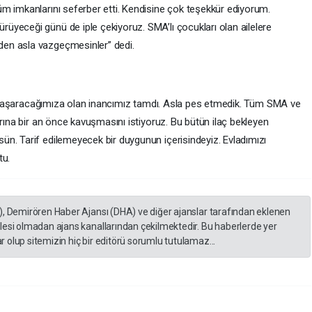
m imkanlarını seferber etti. Kendisine çok teşekkür ediyorum.
yeceği günü de iple çekiyoruz. SMA’lı çocukları olan ailelere
en asla vazgeçmesinler” dedi.
ık. Başaracağımıza olan inancımız tamdı. Asla pes etmedik. Tüm SMA ve
arına bir an önce kavuşmasını istiyoruz. Bu bütün ilaç bekleyen
n. Tarif edilemeyecek bir duygunun içerisindeyiz. Evladımızı
tu.
), Demirören Haber Ajansı (DHA) ve diğer ajanslar tarafından eklenen
lesi olmadan ajans kanallarından çekilmektedir. Bu haberlerde yer
 olup sitemizin hiç bir editörü sorumlu tutulamaz...