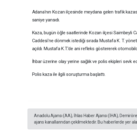
Adana'nın Kozan ilçesinde meydana gelen trafik kazası 
saniye yansıdı.
Kaza, bugün öğle saatlerinde Kozan ilçesi Saimbeyli C
Caddesi'ne dönmek istediği sırada Mustafa K. T. yönetim
açıldı. Mustafa K.T.'de ani refleks göstererek otomobild
İhbar üzerine olay yerine sağlık ve polis ekipleri sevk 
Polis kaza ile ilgili soruşturma başlattı.
Anadolu Ajansı (AA), İhlas Haber Ajansı (İHA), Demirör
ajans kanallarından çekilmektedir. Bu haberlerde yer al