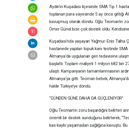
Aydın’ın Kuşadası ilçesinde SMA Tip 1 hast
toplanan para sayesinde 5 ay önce gittiği A
kavuşmuş olarak döndü. Oğlu Teoman’ın zoru
Ömer Günel bize çok destek oldu. Kendisine
Kuşadası'nda yaşayan Yağmur-Enis Talha Çif
hastanede yapılan topuk kanı testinde SMA Ti
Almanya'da uygulanan gen tedavisine ulaşmak
başlattı. Toplam maliyeti 1 milyon 682 bin 2
ulaştı. Kampanyanın tamamlanmasının ardınd
Almanya'ya gitti. Teoman bebek, Almanya'da 
halde Türkiye’ye döndü.
“GÜNDEN GÜNE DAHA DA GÜÇLENİYOR”
Oğlu Teoman’ın zoru başardığını belirten an
önemli bir destek sunduğunu belirterek, “T
kas kaybı yaşamadan sağlığına kavuştu. Bu