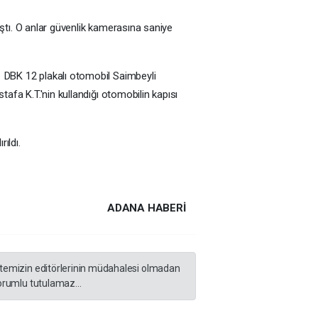
ştı. O anlar güvenlik kamerasına saniye
1 DBK 12 plakalı otomobil Saimbeyli
afa K.T.'nin kullandığı otomobilin kapısı
ıldı.
ADANA HABERİ
sitemizin editörlerinin müdahalesi olmadan
orumlu tutulamaz...