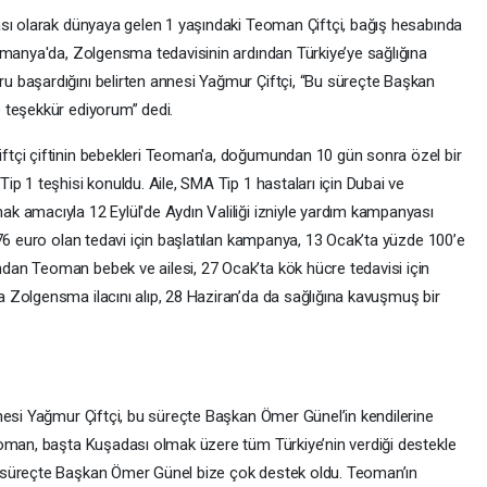
ası olarak dünyaya gelen 1 yaşındaki Teoman Çiftçi, bağış hesabında
lmanya'da, Zolgensma tedavisinin ardından Türkiye’ye sağlığına
 başardığını belirten annesi Yağmur Çiftçi, “Bu süreçte Başkan
 teşekkür ediyorum” dedi.
tçi çiftinin bebekleri Teoman'a, doğumundan 10 gün sonra özel bir
p 1 teşhisi konuldu. Aile, SMA Tip 1 hastaları için Dubai ve
 amacıyla 12 Eylül'de Aydın Valiliği izniyle yardım kampanyası
76 euro olan tedavi için başlatılan kampanya, 13 Ocak’ta yüzde 100’e
an Teoman bebek ve ailesi, 27 Ocak’ta kök hücre tedavisi için
Zolgensma ilacını alıp, 28 Haziran’da da sağlığına kavuşmuş bir
nesi Yağmur Çiftçi, bu süreçte Başkan Ömer Günel’in kendilerine
eoman, başta Kuşadası olmak üzere tüm Türkiye’nin verdiği destekle
 süreçte Başkan Ömer Günel bize çok destek oldu. Teoman’ın