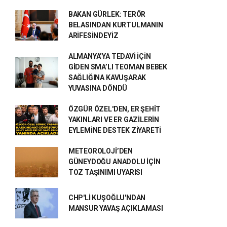
BAKAN GÜRLEK: TERÖR
BELASINDAN KURTULMANIN
ARİFESİNDEYİZ
ALMANYA’YA TEDAVİ İÇİN
GİDEN SMA’LI TEOMAN BEBEK
SAĞLIĞINA KAVUŞARAK
YUVASINA DÖNDÜ
ÖZGÜR ÖZEL'DEN, ER ŞEHİT
YAKINLARI VE ER GAZİLERİN
EYLEMİNE DESTEK ZİYARETİ
METEOROLOJİ’DEN
GÜNEYDOĞU ANADOLU İÇİN
TOZ TAŞINIMI UYARISI
CHP'Lİ KUŞOĞLU'NDAN
MANSUR YAVAŞ AÇIKLAMASI