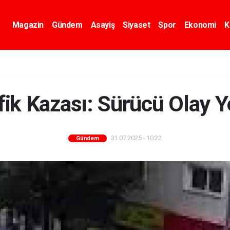
Magazin
Gündem
Asayiş
Siyaset
Spor
Ekonomi
K
fik Kazası: Sürücü Olay Y
31.07.2025 - 10:22
Gündem