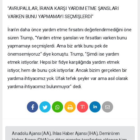
"AVRUPALILAR, İRAN'A KARŞI YARDIM ETME ŞANSLARI
VARKEN BUNU YAPMAMAYI SEÇMİŞLERDİ"
İran'ın daha önce yardım etme fırsatını değerlendirmediğini öne
süren Trump, "Yardım etme şansları ve fırsatları varken bunu
yapmamayı seçmişlerdi. Ama biz artık bunu pek de
önemsemiyoruz" diye konuştu. Trump, "Şimdi ise yardım
etmek istiyorlar. Hepsi bir fidye karşılığında yardım etmek
istiyor, hem de bunu çok istiyorlar. Ancak bizim gerçekten bir
yardıma ihtiyacımız yok. Ufak tefek şeyler var ama asıl olarak
yardıma ihtiyacımız bulunmuyor" dedi.
Anadolu Ajansı (AA), İhlas Haber Ajansı (İHA), Demirören
Haber Ajansı (DHA) ve diğer ajanslar tarafından eklenen tüm