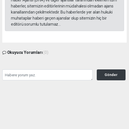
haberler, sitemizin editörlerinin müdahalesi olmadan ajans
kanallarından çekilmektedir. Bu haberlerde yer alan hukuki
muhataplar haberi geçen ajanslar olup sitemizin hiç bir
editörü sorumlu tutulamaz...
Okuyucu Yorumları
(0)
Gönder
Yorum yazarak Topluluk Kuralları’nı kabul etmiş bulunuyor ve kozatv.com.tr sitesine
yaptığınız yorumunuzla ilgili doğrudan veya dolaylı tüm sorumluluğu tek başınıza
üstleniyorsunuz. Yazılan tüm yorumlardan site yönetimi hiçbir şekilde sorumlu
tutulamaz.