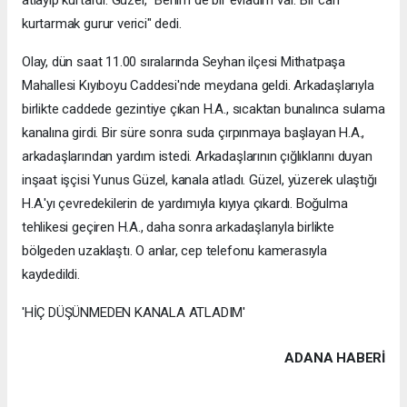
kurtarmak gurur verici" dedi.
Olay, dün saat 11.00 sıralarında Seyhan ilçesi Mithatpaşa
Mahallesi Kıyıboyu Caddesi'nde meydana geldi. Arkadaşlarıyla
birlikte caddede gezintiye çıkan H.A., sıcaktan bunalınca sulama
kanalına girdi. Bir süre sonra suda çırpınmaya başlayan H.A.,
arkadaşlarından yardım istedi. Arkadaşlarının çığlıklarını duyan
inşaat işçisi Yunus Güzel, kanala atladı. Güzel, yüzerek ulaştığı
H.A.'yı çevredekilerin de yardımıyla kıyıya çıkardı. Boğulma
tehlikesi geçiren H.A., daha sonra arkadaşlarıyla birlikte
bölgeden uzaklaştı. O anlar, cep telefonu kamerasıyla
kaydedildi.
'HİÇ DÜŞÜNMEDEN KANALA ATLADIM'
ADANA HABERİ