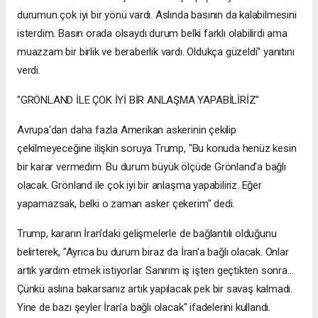
durumun çok iyi bir yönü vardı. Aslında basının da kalabilmesini
isterdim. Basın orada olsaydı durum belki farklı olabilirdi ama
muazzam bir birlik ve beraberlik vardı. Oldukça güzeldi" yanıtını
verdi.
"GRÖNLAND İLE ÇOK İYİ BİR ANLAŞMA YAPABİLİRİZ"
Avrupa'dan daha fazla Amerikan askerinin çekilip
çekilmeyeceğine ilişkin soruya Trump, "Bu konuda henüz kesin
bir karar vermedim. Bu durum büyük ölçüde Grönland'a bağlı
olacak. Grönland ile çok iyi bir anlaşma yapabiliriz. Eğer
yapamazsak, belki o zaman asker çekerim" dedi.
Trump, kararın İran'daki gelişmelerle de bağlantılı olduğunu
belirterek, "Ayrıca bu durum biraz da İran'a bağlı olacak. Onlar
artık yardım etmek istiyorlar. Sanırım iş işten geçtikten sonra...
Çünkü aslına bakarsanız artık yapılacak pek bir savaş kalmadı.
Yine de bazı şeyler İran'a bağlı olacak" ifadelerini kullandı.