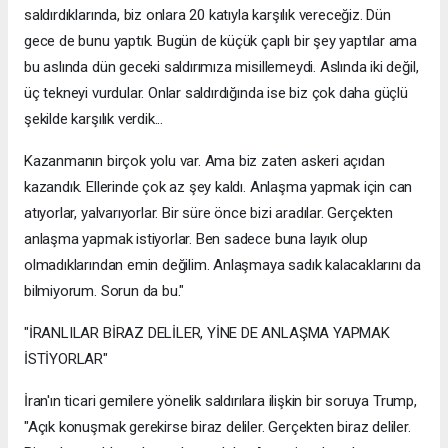
saldırdıklarında, biz onlara 20 katıyla karşılık vereceğiz. Dün
gece de bunu yaptık. Bugün de küçük çaplı bir şey yaptılar ama
bu aslında dün geceki saldırımıza misillemeydi. Aslında iki değil,
üç tekneyi vurdular. Onlar saldırdığında ise biz çok daha güçlü
şekilde karşılık verdik...
Kazanmanın birçok yolu var. Ama biz zaten askeri açıdan
kazandık. Ellerinde çok az şey kaldı. Anlaşma yapmak için can
atıyorlar, yalvarıyorlar. Bir süre önce bizi aradılar. Gerçekten
anlaşma yapmak istiyorlar. Ben sadece buna layık olup
olmadıklarından emin değilim. Anlaşmaya sadık kalacaklarını da
bilmiyorum. Sorun da bu."
"İRANLILAR BİRAZ DELİLER, YİNE DE ANLAŞMA YAPMAK
İSTİYORLAR"
İran'ın ticari gemilere yönelik saldırılara ilişkin bir soruya Trump,
"Açık konuşmak gerekirse biraz deliler. Gerçekten biraz deliler.