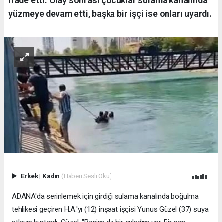
ifade etti. Olay sonrası çocuklar sulama kanalında
yüzmeye devam etti, başka bir işçi ise onları uyardı.
Erkek
|
Kadın
(Haberi Sesli Oku)
ADANA'da serinlemek için girdiği sulama kanalında boğulma
tehlikesi geçiren H.A.'yı (12) inşaat işçisi Yunus Güzel (37) suya
atlayıp kurtardı. Güzel, "Benim de bir evladım var. Bir can