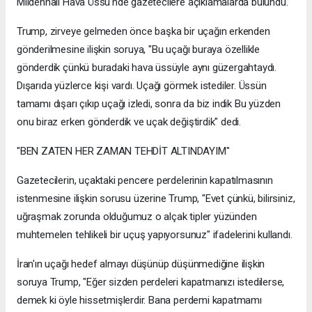
Mildenhall Hava Üssü'nde gazetecilere açıklamalarda bulundu.
Trump, zirveye gelmeden önce başka bir uçağın erkenden
gönderilmesine ilişkin soruya, "Bu uçağı buraya özellikle
gönderdik çünkü buradaki hava üssüyle aynı güzergahtaydı.
Dışarıda yüzlerce kişi vardı. Uçağı görmek istediler. Üssün
tamamı dışarı çıkıp uçağı izledi, sonra da biz indik Bu yüzden
onu biraz erken gönderdik ve uçak değiştirdik" dedi.
"BEN ZATEN HER ZAMAN TEHDİT ALTINDAYIM"
Gazetecilerin, uçaktaki pencere perdelerinin kapatılmasının
istenmesine ilişkin sorusu üzerine Trump, "Evet çünkü, bilirsiniz,
uğraşmak zorunda olduğumuz o alçak tipler yüzünden
muhtemelen tehlikeli bir uçuş yapıyorsunuz" ifadelerini kullandı.
İran'ın uçağı hedef almayı düşünüp düşünmediğine ilişkin
soruya Trump, "Eğer sizden perdeleri kapatmanızı istedilerse,
demek ki öyle hissetmişlerdir. Bana perdemi kapatmamı