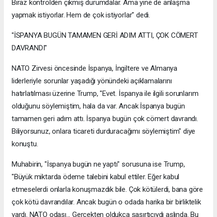
Biraz kontrolden çıkmış durumdalar. Ama yine de anlaşma
yapmak istiyorlar. Hem de çok istiyorlar" dedi.
"İSPANYA BUGÜN TAMAMEN GERİ ADIM ATTI, ÇOK CÖMERT
DAVRANDI"
NATO Zirvesi öncesinde İspanya, İngiltere ve Almanya
liderleriyle sorunlar yaşadığı yönündeki açıklamalarını
hatırlatılması üzerine Trump, "Evet. İspanya ile ilgili sorunlarım
olduğunu söylemiştim, hala da var. Ancak İspanya bugün
tamamen geri adım attı. İspanya bugün çok cömert davrandı.
Biliyorsunuz, onlara ticareti durduracağımı söylemiştim" diye
konuştu.
Muhabirin, "İspanya bugün ne yaptı" sorusuna ise Trump,
"Büyük miktarda ödeme talebini kabul ettiler. Eğer kabul
etmeselerdi onlarla konuşmazdık bile. Çok kötülerdi, bana göre
çok kötü davrandılar. Ancak bugün o odada harika bir birliktelik
vardı. NATO odası... Gerçekten oldukça şaşırtıcıydı aslında. Bu