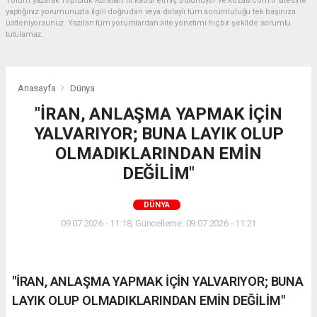
Yorum yazarak Topluluk Kuralları’nı kabul etmiş bulunuyor ve kozatv.com.tr sitesine
yaptığınız yorumunuzla ilgili doğrudan veya dolaylı tüm sorumluluğu tek başınıza
üstleniyorsunuz. Yazılan tüm yorumlardan site yönetimi hiçbir şekilde sorumlu
tutulamaz.
Anasayfa
Dünya
"İRAN, ANLAŞMA YAPMAK İÇİN
YALVARIYOR; BUNA LAYIK OLUP
OLMADIKLARINDAN EMİN
DEĞİLİM"
DÜNYA
09.07.2026 - 11:18, Güncelleme: 09.07.2026 - 11:21
"İRAN, ANLAŞMA YAPMAK İÇİN YALVARIYOR; BUNA
LAYIK OLUP OLMADIKLARINDAN EMİN DEĞİLİM"