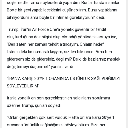
söylemediler ama söyleselerdi yapardım. Bunlar hasta insanlar.
Böyle bir şeyi yapabileceklerini düşünebilirim. Bunu yaptıklarını
bilmiyordum ama böyle bir ihtimali görebiliyorum" dedi.
Trump, İran'ın Air Force One'a yönelik güvenilir bir tehdit
oluşturduğuna dair bilgisi olup olmadığı yönündeki soruya ise,
"Ben zaten her zaman tehdit altındayım. Onların hedef
listesindeki bir numaralı kişiyim; sizden bile önce. Ama ben
gidersem siz de gidersiniz, değil mi? Belki de bazılarınız meslek
değiştirmeyi düşünmeli" yanıtını verdi.
"İRAN'A KARŞI 20'YE 1 ORANINDA ÜSTÜNLÜK SAĞLADIĞIMIZI
SÖYLEYEBİLİRİM"
İran'a yönelik en son gerçekleştirilen saldırıların sorulması
üzerine Trump, şunları söyledi:
"Onları gerçekten çok sert vurduk. Hatta onlara karşı 20'ye 1
oranında üstünlük sağladığımızı söyleyebilirim. Bize her